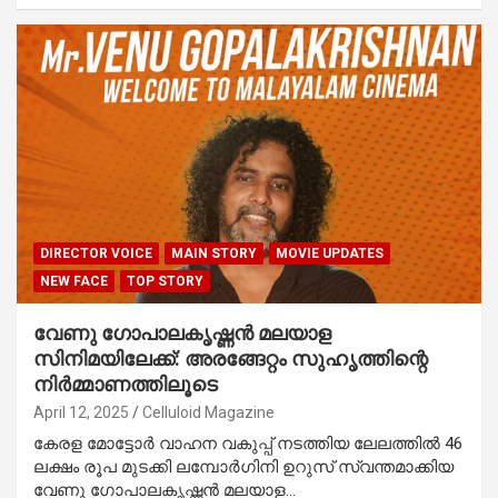
DIRECTOR VOICE
MAIN STORY
MOVIE UPDATES
NEW FACE
TOP STORY
വേണു ഗോപാലകൃഷ്ണൻ മലയാള
സിനിമയിലേക്ക്: അരങ്ങേറ്റം സുഹൃത്തിന്റെ
നിർമ്മാണത്തിലൂടെ
April 12, 2025
Celluloid Magazine
കേരള മോട്ടോർ വാഹന വകുപ്പ് നടത്തിയ ലേലത്തിൽ 46
ലക്ഷം രൂപ മുടക്കി ലമ്പോർഗിനി ഉറുസ് സ്വന്തമാക്കിയ
വേണു ഗോപാലകൃഷ്ണൻ മലയാള…