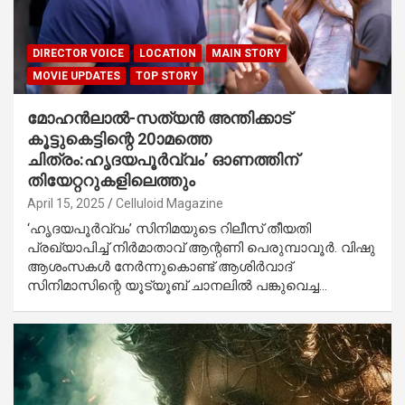
DIRECTOR VOICE
LOCATION
MAIN STORY
MOVIE UPDATES
TOP STORY
മോഹന്‍ലാല്‍-സത്യന്‍ അന്തിക്കാട്
കൂട്ടുകെട്ടിന്റെ 20ാമത്തെ
ചിത്രം:ഹൃദയപൂര്‍വ്വം’ ഓണത്തിന്
തിയേറ്ററുകളിലെത്തും
April 15, 2025
Celluloid Magazine
‘ഹൃദയപൂർവ്വം’ സിനിമയുടെ റിലീസ് തീയതി
പ്രഖ്യാപിച്ച് നിര്‍മാതാവ് ആന്റണി പെരുമ്പാവൂര്‍. വിഷു
ആശംസകള്‍ നേര്‍ന്നുകൊണ്ട് ആശിര്‍വാദ്
സിനിമാസിന്റെ യൂട്യൂബ് ചാനലില്‍ പങ്കുവെച്ച…