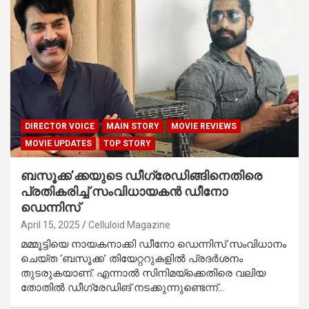
DIRECTOR VOICE
MAIN STORY
MOVIE REVIEWS
MOVIE UPDATES
TOP STORY
ബസൂക്ക’ക്കയുടെ ഡീഗ്രേഡിങ്ങിനെതിരെ
പ്രതികരിച്ച് സംവിധായകൻ ഡീനോ
ഡെന്നിസ്
April 15, 2025
Celluloid Magazine
മമ്മൂട്ടിയെ നായകനാക്കി ഡീനോ ഡെന്നിസ് സംവിധാനം
ചെയ്ത ‘ബസൂക്ക’ തിയേറ്ററുകളിൽ പ്രദർശനം
തുടരുകയാണ്. എന്നാൽ സിനിമയ്‌ക്കെതിരെ വലിയ
തോതിൽ ഡീഗ്രേഡിങ് നടക്കുന്നുണ്ടെന്ന്…