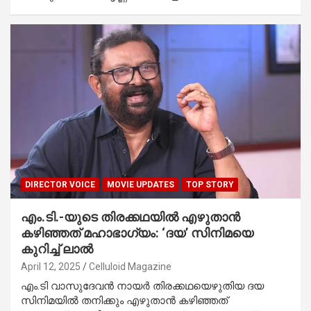
DIRECTOR VOICE
MOVIE UPDATES
TOP STORY
എം.ടി.-യുടെ തിരക്കഥയിൽ എഴുതാൻ
കഴിഞ്ഞത് മഹാഭാഗ്യം: ‘ദയ’ സിനിമയെ
കുറിച്ച് ലാൽ
April 12, 2025
Celluloid Magazine
എം.ടി വാസുദേവൻ നായർ തിരക്കഥയെഴുതിയ ദയ
സിനിമയിൽ തനിക്കും എഴുതാൻ കഴിഞ്ഞത്