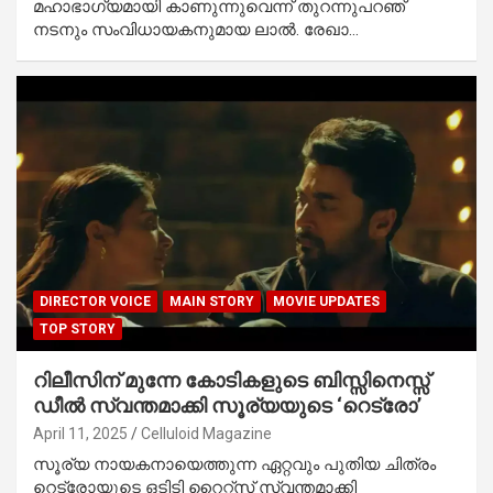
മഹാഭാഗ്യമായി കാണുന്നുവെന്ന് തുറന്നുപറഞ്
നടനും സംവിധായകനുമായ ലാൽ. രേഖാ…
DIRECTOR VOICE
MAIN STORY
MOVIE UPDATES
TOP STORY
റിലീസിന് മുന്നേ കോടികളുടെ ബിസ്സിനെസ്സ്
ഡീൽ സ്വന്തമാക്കി സൂര്യയുടെ ‘റെട്രോ’
April 11, 2025
Celluloid Magazine
സൂര്യ നായകനായെത്തുന്ന ഏറ്റവും പുതിയ ചിത്രം
റെട്രോയുടെ ഒടിടി റൈറ്റ്സ് സ്വന്തമാക്കി