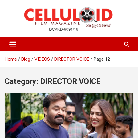
Skip
to
content
Film Magazine
celluloid
Home
Blog
VIDEOS
DIRECTOR VOICE
Page 12
Category:
DIRECTOR VOICE