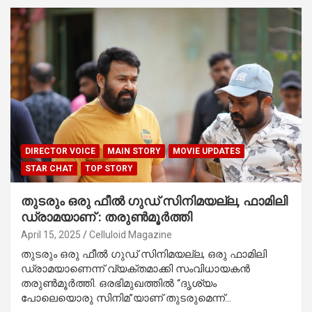
DIRECTOR VOICE
MAIN STORY
MOVIE UPDATES
STAR CHAT
TOP STORY
തുടരും ഒരു ഫീൽ ഗുഡ് സിനിമയല്ല, ഫാമിലി
ഡ്രാമയാണ് : തരുൺമൂർത്തി
April 15, 2025
Celluloid Magazine
തുടരും ഒരു ഫീൽ ഗുഡ് സിനിമയല്ല, ഒരു ഫാമിലി
ഡ്രാമയാണെന്ന് വ്യക്തമാക്കി സംവിധായകൻ
തരുൺമൂർത്തി. ഒരഭിമുഖത്തിൽ “ദൃശ്യം
പോലെയൊരു സിനിമ”യാണ് തുടരുമെന്ന്…