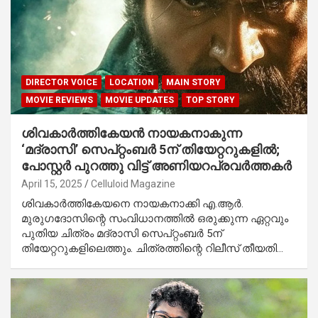
DIRECTOR VOICE
LOCATION
MAIN STORY
MOVIE REVIEWS
MOVIE UPDATES
TOP STORY
ശിവകാർത്തികേയൻ നായകനാകുന്ന
‘മദ്രാസി’ സെപ്റ്റംബർ 5ന് തിയേറ്ററുകളിൽ;
പോസ്റ്റർ പുറത്തു വിട്ട് അണിയറപ്രവർത്തകർ
April 15, 2025
Celluloid Magazine
ശിവകാർത്തികേയനെ നായകനാക്കി എ.ആർ.
മുരുഗദോസിന്റെ സംവിധാനത്തിൽ ഒരുക്കുന്ന ഏറ്റവും
പുതിയ ചിത്രം മദ്രാസി സെപ്റ്റംബർ 5ന്
തിയേറ്ററുകളിലെത്തും. ചിത്രത്തിന്റെ റിലീസ് തീയതി…