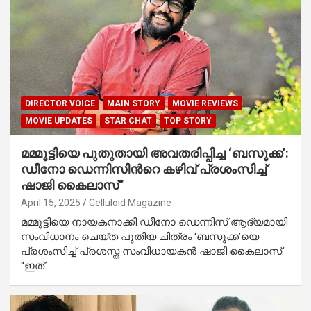
DIRECTOR VOICE
MAIN STORY
MOVIE REVIEWS
MOVIE UPDATES
STAR CHAT
TOP STORY
മമ്മൂട്ടിയെ പുതുതായി അവതരിപ്പിച്ച ‘ബസൂക്ക’:
ഡീനോ ഡെന്നിസിന്‍റെ കഴിവ് പ്രശംസിച്ച്
ഷാജി കൈലാസ്”
April 15, 2025
Celluloid Magazine
മമ്മൂട്ടിയെ നായകനാക്കി ഡീനോ ഡെന്നിസ് ആദ്യമായി
സംവിധാനം ചെയ്ത പുതിയ ചിത്രം ‘ബസൂക്ക’യെ
പ്രശംസിച്ച് പ്രശസ്ത സംവിധായകൻ ഷാജി കൈലാസ്.
“ഇത്…