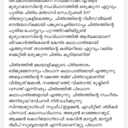
ശിവകാർത്തികേയനെ നായകനാക്കി എ.ആർ.
മുരുഗദോസിന്റെ സംവിധാനത്തിൽ ഒരുക്കുന്ന ഏറ്റവും
പുതിയ ചിത്രം മദ്രാസി സെപ്റ്റംബർ 5ന്
തിയേറ്ററുകളിലെത്തും. ചിത്രത്തിന്റെ റിലീസ് തീയതി
ഔദ്യോഗികമായി പങ്കുവെച്ചതിനൊപ്പം ചിത്രത്തിന്റെ
പുതിയ പോസ്റ്ററും പുറത്തിറക്കിയിട്ടുണ്ട്.
മുരുഗദോസിന്റെ സംവിധാനത്തിൽ ആദ്യമായാണ്
ശിവകാർത്തികേയൻ കേന്ദ്ര കഥാപാത്രമായി
എത്തുന്നത്. താരത്തിന്റെ കരിയറിലെ ഏറ്റവും വലിയ
ബജറ്റിൽ ഒരുക്കുന്ന ചിത്രം കൂടിയാണിത്.
ചിത്രത്തിൽ മലയാളികളുടെ പ്രിയതാരം
ബിജുമേനോനും പ്രധാന കഥാപാത്രമായി എത്തുന്നു.
അദ്ദേഹത്തിന്റെ 9-ാമത്തെ തമിഴ് ചിത്രവുമാണിത്.
വിദ്യുത് ജമാൽ, സഞ്ജയ് ദത്ത്, വിക്രാന്ത്, രുക്മിണി
വസന്ത് എന്നിവരും ചിത്രത്തിൽ പ്രധാന
കഥാപാത്രങ്ങളായി എത്തുന്നു. ചിത്രത്തിന്റെ സംഗീതം
അനിരുദ്ധ് രവിചന്ദർ നിർവഹിക്കുന്നു.
സിനമാറ്റോഗ്രഫി: സുധീപ് ഇളമൺ, എഡിറ്റിങ്: ശ്രീകർ
പ്രസാദ്, കലാസംവിധാനം: അരുൺ വെഞ്ഞാറമൂട്,
ആക്ഷൻ കൊറിയോഗ്രാഫി: കെവിൻ മാസ്റ്റർ, മാസ്റ്റർ
ദിലീപ് സുബ്ബരായൻ എന്നിവരാണ് മറ്റു പ്രധാന