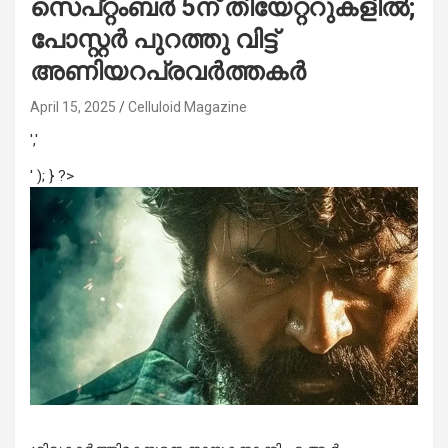
സെപ്റ്റംബർ 5ന് തിയേറ്ററുകളിൽ;
പോസ്റ്റർ പുറത്തു വിട്ട്
അണിയറപ്രവർത്തകർ
April 15, 2025
Celluloid Magazine
','
' ); } ?>