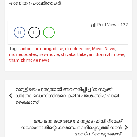
അണിയറ പ്രവർത്തകർ.
Post Views:
122
Tags:
actors
,
armurugadose
,
directorvoice
,
Movie News
,
movieupdates
,
newmovie
,
shivakarthikeyan
,
thamizh movie
,
thamizh movie news
Post
മമ്മൂട്ടിയെ പുതുതായി അവതരിപ്പിച്ച ‘ബസൂക്ക’:
navigation
ഡീനോ ഡെന്നിസിന്‍റെ കഴിവ് പ്രശംസിച്ച് ഷാജി
കൈലാസ്”
ജയ ജയ ജയ ജയ ഹേയുടെ ഹിന്ദി റീമേക്ക്
നടക്കാത്തതിന്റെ കാരണം വെളിപ്പെടുത്തി നടൻ
അസീസ് നെടുമങ്ങാട്.