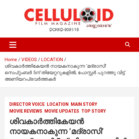
Skip
to
content
Film Magazine
celluloid
Home
VIDEOS
LOCATION
ശിവകാർത്തികേയൻ നായകനാകുന്ന ‘മദ്രാസി’
സെപ്റ്റംബർ 5ന് തിയേറ്ററുകളിൽ; പോസ്റ്റർ പുറത്തു വിട്ട്
അണിയറപ്രവർത്തകർ
DIRECTOR VOICE
LOCATION
MAIN STORY
MOVIE REVIEWS
MOVIE UPDATES
TOP STORY
ശിവകാർത്തികേയൻ
നായകനാകുന്ന ‘മദ്രാസി’