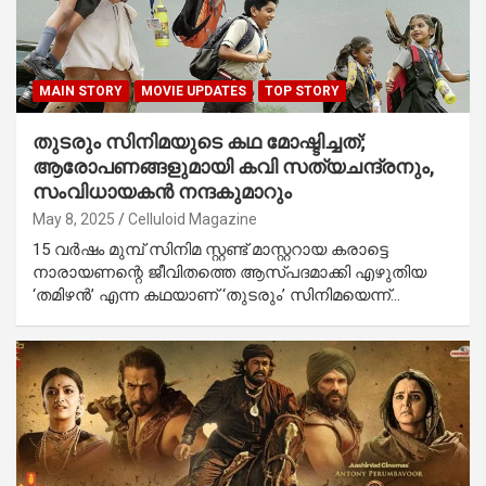
MAIN STORY
MOVIE UPDATES
TOP STORY
തുടരും സിനിമയുടെ കഥ മോഷ്ടിച്ചത്;
ആരോപണങ്ങളുമായി കവി സത്യചന്ദ്രനും,
സംവിധായകൻ നന്ദകുമാറും
May 8, 2025
Celluloid Magazine
15 വർഷം മുമ്പ് സിനിമ സ്റ്റണ്ട് മാസ്റ്ററായ കരാട്ടെ
നാരായണന്റെ ജീവിതത്തെ ആസ്പദമാക്കി എഴുതിയ
‘തമിഴൻ’ എന്ന കഥയാണ് ‘തുടരും’ സിനിമയെന്ന്…