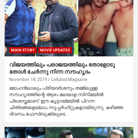
MAIN STORY
MOVIE UPDATES
വിജയത്തിലും പരാജയത്തിലും തോളോടു
തോള്‍ ചേര്‍ന്നു നിന്ന സൗഹൃദം
November 18, 2019
Celluloid Magazine
മോഹന്‍ലാലും പ്രിയദര്‍ശനും തമ്മിലുള്ള
സൗഹൃദത്തിന്റെ ആഴം മലയാള സിനിമയില്‍
പ്രശസ്തമാണ്. ഈ കൂട്ടായ്മയില്‍ പിറന്ന
ചിത്രങ്ങളെല്ലാം സൂപ്പര്‍ഹിറ്റുകളായിരുന്നു. കഴിഞ്ഞ
ദിവസം ഫേസ്ബുക്കിലൂടെ…