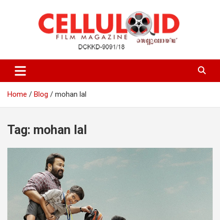
Skip
to
content
Film Magazine
celluloid
Home
Blog
mohan lal
Tag:
mohan lal