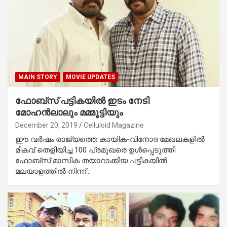
MAIN STORY
MOVIE UPDATES
ഫോബ്‌സ് പട്ടികയില്‍ ഇടം നേടി
മോഹന്‍ലാലും മമ്മൂട്ടിയും
December 20, 2019
Celluloid Magazine
ഈ വര്‍ഷം രാജ്യത്തെ കായിക-വിനോദ മേഖലകളില്‍
മികവ് തെളിയിച്ച 100 പ്രമുഖരെ ഉള്‍പ്പെടുത്തി
ഫോബ്‌സ് മാസിക തയാറാക്കിയ പട്ടികയില്‍
മലയാളത്തില്‍ നിന്ന്…