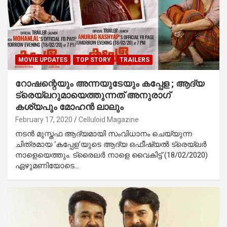
MOVIE UPDATES
TOP STORY
TRAILERS
റോഷന്റെയും അന്നയുടേയും കപ്പേള ; ആദ്യ
ട്രെയ്‌ലറുമായെത്തുന്നത് അനുരാഗ്
കശ്യപും മോഹന്‍ ലാലും
February 17, 2020
Celluloid Magazine
നടന്‍ മുസ്തഫ ആദ്യമായി സംവിധാനം ചെയ്യുന്ന
ചിത്രമായ ‘കപ്പേള’യുടെ ആദ്യ ഒഫീഷ്യല്‍ ട്രെയ്‌ലര്‍
നാളെയെത്തും. ട്രൈലര്‍ നാളെ വൈകിട്ട് (18/02/2020)
ഏഴുമണിയോടെ…