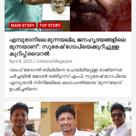
MAIN STORY
TOP STORY
എമ്പുരാനിലെ മുന്നയല്ല, ജനഹൃദയങ്ങളിലെ
മുന്നയാണ്”: സുരേഷ് ഗോപിയെക്കുറിച്ചുള്ള
കുറിപ്പ് വൈറൽ
April 8, 2025
Celluloid Magazine
വഖഫ് ഭേദഗതി ബില്ലിനെ ചൊല്ലിയുള്ള രാജ്യസഭ
ചർച്ചയിൽ ജോൺ ബ്രിട്ടാസ് എംപി, സുരേഷ് ഗോപിയെ
എമ്പുരാൻ സിനിമയിലെ കഥാപാത്രമായ ‘മുന്ന’യോട്
ഉപമിച്ചതിനെ…