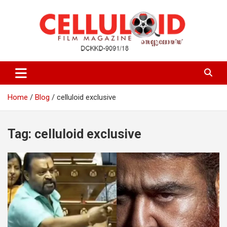
Skip
to
content
Film Magazine
celluloid
Home
Blog
celluloid exclusive
Tag:
celluloid exclusive