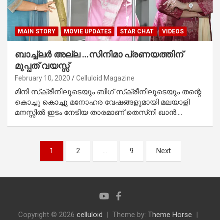
MAIN STORY
MOVIE UPDATES
STAR CHAT
VIDEOS
ബാച്ച്‌ലര്‍ അല്ല …സിനിമാ പ്രണയത്തിന്
മുപ്പത് വയസ്സ്
February 10, 2020
Celluloid Magazine
മിനി സ്‌ക്രീനിലൂടെയും ബിഗ് സ്‌ക്രീനിലൂടെയും തന്റെ
കൊച്ചു കൊച്ചു മനോഹര വേഷങ്ങളുമായി മലയാളി
മനസ്സില്‍ ഇടം നേടിയ താരമാണ് തെസ്‌നി ഖാന്‍.…
Posts
1
2
…
9
Next
pagination
Copyright © 2026
celluloid
Theme by:
Theme Horse