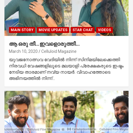
MAIN STORY
MOVIE UPDATES
STAR CHAT
VIDEOS
ആ ഒരു തീ…ഇവളൊരുത്തീ…
March 10, 2020
Celluloid Magazine
യുവജനോത്സവ വേദിയില്‍ നിന്ന് സിനിമയിലേക്കെത്തി
നിരവധി വേഷങ്ങളിലൂടെ മലയാളി പ്രേക്ഷകരുടെ ഇഷ്ടം
നേടിയ താരമാണ് നവ്യ നായര്‍. വിവാഹത്തോടെ
അഭിനയത്തില്‍ നിന്ന്…