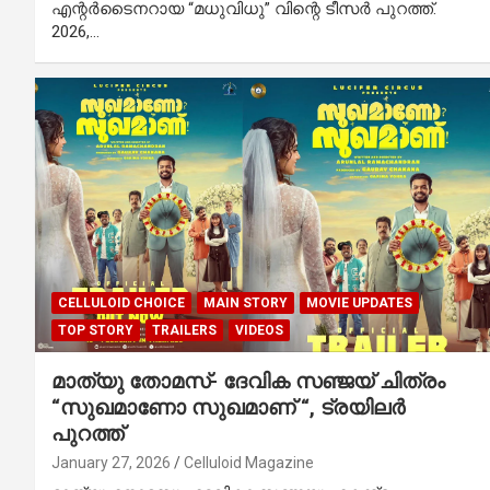
എന്റർടൈനറായ “മധുവിധു” വിന്റെ ടീസർ പുറത്ത്.
2026,…
CELLULOID CHOICE
MAIN STORY
MOVIE UPDATES
TOP STORY
TRAILERS
VIDEOS
മാത്യു തോമസ്- ദേവിക സഞ്ജയ് ചിത്രം
“സുഖമാണോ സുഖമാണ് “, ട്രയിലർ
പുറത്ത്
January 27, 2026
Celluloid Magazine