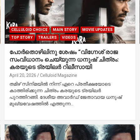
CELLULOID CHOICE
MAIN STORY
MOVIE UPDATES
TOP STORY
TRAILERS
VIDEOS
പോർതൊഴിലിനു ശേഷം “വിഗ്നേശ് രാജ
സംവിധാനം ചെയ്യുന്ന ധനുഷ് ചിത്രം:
കരയുടെ ട്രയിലർ റിലീസായി
April 20, 2026
Celluloid Magazine
തമിഴ് സിനിമയിൽ നിന്ന് ഏറെ പ്രതീക്ഷയോടെ
കാത്തിരിക്കുന്ന ചിത്രം കരയുടെ ട്രയിലർ
പുറത്തിറങ്ങി. ദേശീയ അവാർഡ് ജേതാവായ ധനുഷ്
മുഖ്യവേഷത്തിൽ എത്തുന്ന…