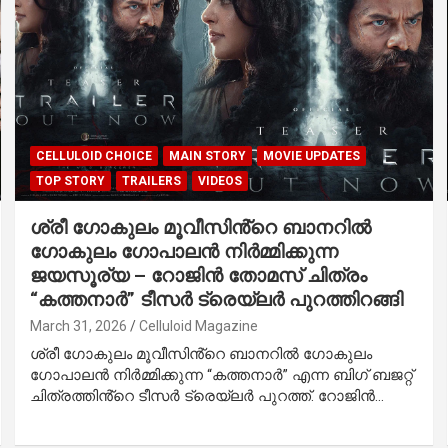
CELLULOID CHOICE
MAIN STORY
MOVIE UPDATES
TOP STORY
TRAILERS
VIDEOS
ശ്രീ ഗോകുലം മൂവീസിൻ്റെ ബാനറിൽ
ഗോകുലം ഗോപാലൻ നിർമ്മിക്കുന്ന
ജയസൂര്യ – റോജിൻ തോമസ് ചിത്രം
“കത്തനാർ” ടീസർ ട്രെയ്‌ലർ പുറത്തിറങ്ങി
March 31, 2026
Celluloid Magazine
ശ്രീ ഗോകുലം മൂവീസിൻ്റെ ബാനറിൽ ഗോകുലം
ഗോപാലൻ നിർമ്മിക്കുന്ന “കത്തനാർ” എന്ന ബിഗ് ബജറ്റ്
ചിത്രത്തിൻ്റെ ടീസർ ട്രെയ്‌ലർ പുറത്ത്. റോജിൻ…