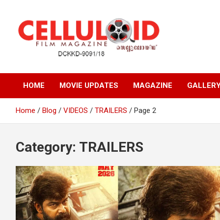
Skip
to
content
Film Magazine
celluloid
HOME
MOVIE UPDATES
MAGAZINE
GALLER
Home
Blog
VIDEOS
TRAILERS
Page 2
Category:
TRAILERS