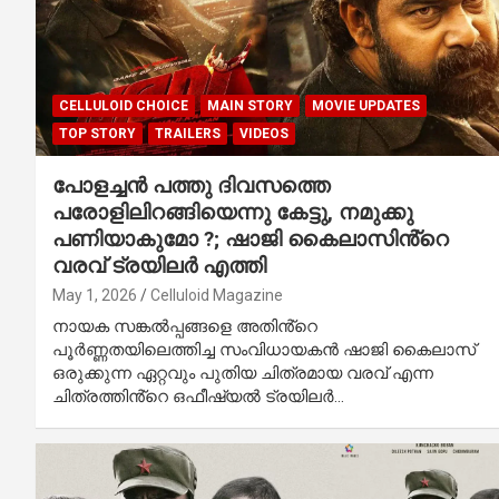
CELLULOID CHOICE
MAIN STORY
MOVIE UPDATES
TOP STORY
TRAILERS
VIDEOS
പോളച്ചൻ പത്തു ദിവസത്തെ
പരോളിലിറങ്ങിയെന്നു കേട്ടു, നമുക്കു
പണിയാകുമോ ?; ഷാജി കൈലാസിൻ്റെ
വരവ് ട്രയിലർ എത്തി
May 1, 2026
Celluloid Magazine
നായക സങ്കൽപ്പങ്ങളെ അതിൻ്റെ
പൂർണ്ണതയിലെത്തിച്ച സംവിധായകൻ ഷാജി കൈലാസ്
ഒരുക്കുന്ന ഏറ്റവും പുതിയ ചിത്രമായ വരവ് എന്ന
ചിത്രത്തിൻ്റെ ഒഫീഷ്യൽ ട്രയിലർ…