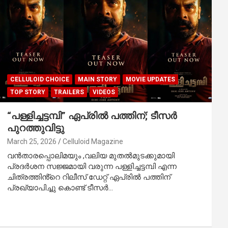
CELLULOID CHOICE
MAIN STORY
MOVIE UPDATES
TOP STORY
TRAILERS
VIDEOS
“പള്ളിച്ചട്ടമ്പി” ഏപ്രിൽ പത്തിന്; ടീസർ
പുറത്തുവിട്ടു
March 25, 2026
Celluloid Magazine
വൻതാരപ്പൊലിമയും ,വലിയ മുതൽമുടക്കുമായി
പ്രദർശന സജ്ജമായി വരുന്ന പള്ളിച്ചട്ടമ്പി എന്ന
ചിത്രത്തിൻ്റെ റിലീസ് ഡേറ്റ് ഏപ്രിൽ പത്തിന്
പ്രഖ്യാപിച്ചു കൊണ്ട് ടീസർ…