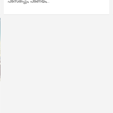
പ്രസരിപ്പും, പ്രണയം,…