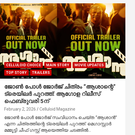
CELLULOID CHOICE
MAIN STORY
MOVIE UPDATES
TOP STORY
TRAILERS
ജോൺ പോൾ ജോർജ് ചിത്രം “ആശാന്റെ”
ട്രെയിലർ പുറത്ത്: ആഗോള റിലീസ്
ഫെബ്രുവരി 5ന്
February 2, 2026
Celluloid Magazine
ജോൺ പോൾ ജോർജ് സംവിധാനം ചെയ്ത “ആശാൻ”
എന്ന ചിത്രത്തിന്റെ ട്രെയിലർ പുറത്ത്. മെഗാസ്റ്റാർ
മമ്മൂട്ടി ചീഫ് ഗസ്റ്റ് ആയെത്തിയ ചടങ്ങിൽ…