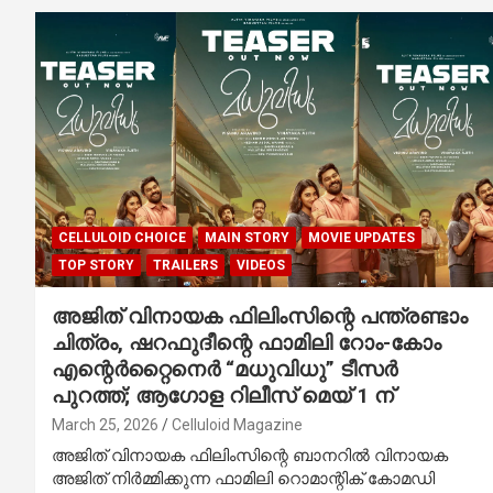
CELLULOID CHOICE
MAIN STORY
MOVIE UPDATES
TOP STORY
TRAILERS
VIDEOS
അജിത് വിനായക ഫിലിംസിന്റെ പന്ത്രണ്ടാം
ചിത്രം, ഷറഫുദീന്റെ ഫാമിലി റോം-കോം
എന്റെർറ്റൈനെർ “മധുവിധു” ടീസർ
പുറത്ത്; ആഗോള റിലീസ് മെയ് 1 ന്
March 25, 2026
Celluloid Magazine
അജിത് വിനായക ഫിലിംസിന്റെ ബാനറിൽ വിനായക
അജിത് നിർമ്മിക്കുന്ന ഫാമിലി റൊമാന്റിക് കോമഡി