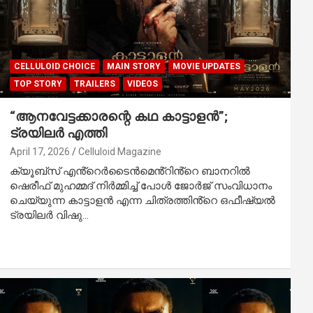
CELLULOID CHOICE
MAIN STORY
MOVIE UPDATES
TOP STORY
TRAILERS
VIDEOS
“ആനവേട്ടക്കാരന്റെ കഥ കാട്ടാളൻ”;
ട്രയിലർ എത്തി
April 17, 2026
Celluloid Magazine
ക്യൂബ്‌സ് എൻ്റെർടൈൻമെൻ്റിൻ്റെ ബാനറിൽ
ഷെരീഫ് മുഹമ്മദ് നിർമ്മിച്ച് പോൾ ജോർജ് സംവിധാനം
ചെയ്യുന്ന കാട്ടാളൻ എന്ന ചിത്രത്തിൻ്റെ ഒഫീഷ്യൽ
ട്രയിലർ വിഷു…