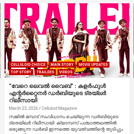
CELLULOID CHOICE
MAIN STORY
MOVIE UPDATES
TOP STORY
TRAILERS
VIDEOS
“വേറെ ലെവൽ വൈബ്” : കളർഫുൾ
എന്റർറ്റൈനർ ഡർബിയുടെ ട്രയ്ലർ
റിലീസായി
March 23, 2026
Celluloid Magazine
സജിൽ മമ്പാട് സംവിധാനം ചെയ്യുന്ന ഡർബിയുടെ
ട്രെയിലർ റിലീസായി. ക്യാമ്പസ് പശ്ചാത്തലത്തിൽ
ഒരുങ്ങുന്ന ഡർബി ഇന്നത്തെ യുവത്വത്തിന്റെ തുടിപ്പും