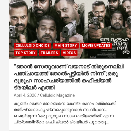
CELLULOID CHOICE
MAIN STORY
MOVIE UPDATES
TOP STORY
TRAILERS
VIDEOS
“ഞാൻ സേതുവാണ് വയനാട് തിരുനെല്ലി
പഞ്ചായത്ത് തോൽപ്പട്ടിയിൽ നിന്ന്”;ഒരു
ദുരൂഹ സാഹചര്യത്തിൽ ഒഫീഷ്യൽ
ട്രയിലർ എത്തി
April 4, 2026
Celluloid Magazine
കുഞ്ചാക്കോ ബോബനെ കേന്ദ്ര കഥാപാത്രമാക്കി
രതീഷ് ബാലകൃഷ്‌ണപ്പൊതുവാൾ സംവിധാനം
ചെയ്യുന്ന ‘ഒരു ദുരൂഹ സാഹചര്യത്തിൽ’ എന്ന
ചിത്രത്തിൻ്റെ ഒഫീഷ്യൽ ട്രയിലർ പുറത്തു…