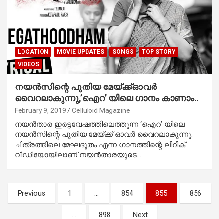
LOCATION
MOVIE UPDATES
SONGS
TOP STORY
VIDEOS
നയന്‍സിന്റെ പുതിയ മേയ്ക്ക്ഓവര്‍
വൈറലാകുന്നു,’ഐറ’ യിലെ ഗാനം കാണാം..
February 9, 2019
Celluloid Magazine
നയന്‍താര ഇരട്ടവേഷത്തിലെത്തുന്ന ‘ഐറ’ യിലെ
നയന്‍സിന്റെ പുതിയ മേയ്ക്ക് ഓവര്‍ വൈറലാകുന്നു.
ചിത്രത്തിലെ മേഘദൂതം എന്ന ഗാനത്തിന്റെ ലിറിക്
വീഡിയോയിലാണ് നയന്‍താരയുടെ…
Posts
Previous
1
…
854
855
856
pagination
…
898
Next