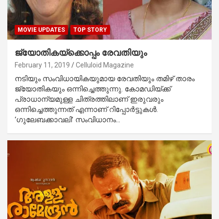
MOVIE UPDATES
TOP STORY
ജ്യോതികയ്‌ക്കൊപ്പം രേവതിയും
February 11, 2019
Celluloid Magazine
നടിയും സംവിധായികയുമായ രേവതിയും തമിഴ് താരം
ജ്യോതികയും ഒന്നിച്ചെത്തുന്നു. കോമഡിയ്ക്ക്
പ്രാധാന്യമുള്ള ചിത്രത്തിലാണ് ഇരുവരും
ഒന്നിച്ചെത്തുന്നത് എന്നാണ് റിപ്പോര്‍ട്ടുകള്‍.
‘ഗുലേബക്കാവലി’ സംവിധാനം…