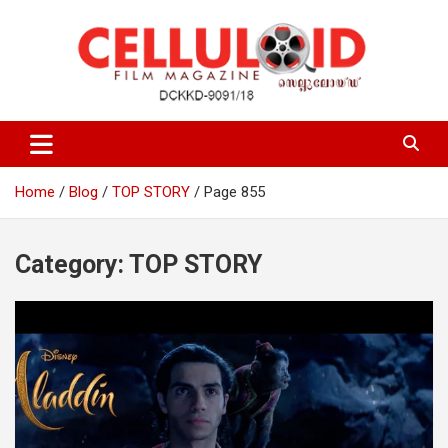
Skip
to
content
Film Magazine
celluloid
Home
Blog
TOP STORY
Page 855
Category:
TOP STORY