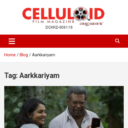
Skip
to
content
Film Magazine
celluloid
Home
Blog
Aarkkariyam
Tag:
Aarkkariyam