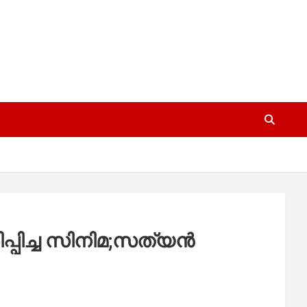
പിച്ച സിനിമ;സത്യന്‍