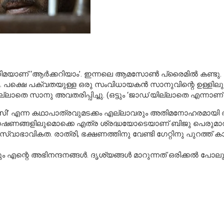
യാണ് ‘ആര്‍ക്കറിയാം’. ഇന്നലെ ആമസോണ്‍ പ്രൈമില്‍ കണ്ടു. 
ും. പക്ഷെ പക്വതയുള്ള ഒരു സംവിധായകന്‍ സാനുവിന്റെ ഉള്ളിലുണ്ട
ലാതെ സാനു അവതരിപ്പിച്ചു. (ഒട്ടും ‘ജാഡ’യില്ലാതെ എന്നാണ് ശ
‘ഭാസി’ എന്ന കഥാപാത്രവുമടക്കം എല്ലാവരും അതിമനോഹരമായി അഭിനയ
ഷണങ്ങളിലുമൊക്കെ എത്ര ശ്രദ്ധയോടെയാണ് ബിജു പെരുമാറുന്ന
െ സ്വാഭാവികത. രാത്രി, ഭക്ഷണത്തിനു വേണ്ടി ഗേറ്റിനു പുറത്ത് കാത
കും എന്റെ അഭിനന്ദനങ്ങള്‍. ദൃശ്യങ്ങള്‍ മാറുന്നത് ഒരിക്കല്