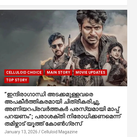
CELLULOID CHOICE
MAIN STORY
MOVIE UPDATES
TOP STORY
“ഇന്ദിരാഗാന്ധി അടക്കമുള്ളവരെ
അപകീർത്തികരമായി ചിത്രീകരിച്ചു,
അണിയറപ്രവർത്തകർ പരസ്യമായി മാപ്പ്
പറയണം”; പരാശക്തി നിരോധിക്കണമെന്ന്
തമിഴ്നാട് യൂത്ത് കോൺഗ്രസ്
January 13, 2026
Celluloid Magazine