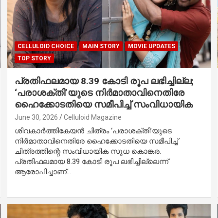
CELLULOID CHOICE
MAIN STORY
MOVIE UPDATES
TOP STORY
പ്രതിഫലമായ 8.39 കോടി രൂപ ലഭിച്ചില്ല;
‘പരാശക്തി’യുടെ നിർമാതാവിനെതിരേ
ഹൈക്കോടതിയെ സമീപിച്ച് സംവിധായിക
June 30, 2026
Celluloid Magazine
ശിവകാർത്തികേയൻ ചിത്രം ‘പരാശക്തി’യുടെ
നിർമാതാവിനെതിരേ ഹൈക്കോടതിയെ സമീപിച്ച്
ചിത്രത്തിന്റെ സംവിധായിക സുധ കൊങ്കര.
പ്രതിഫലമായ 8.39 കോടി രൂപ ലഭിച്ചില്ലെന്ന്
ആരോപിച്ചാണ്…