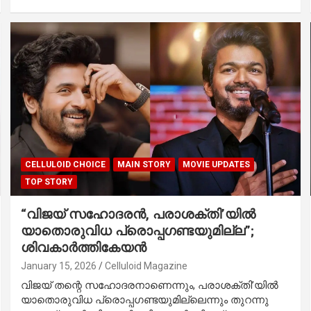
CELLULOID CHOICE
MAIN STORY
MOVIE UPDATES
TOP STORY
“വിജയ് സഹോദരൻ, പരാശക്തി’യിൽ
യാതൊരുവിധ പ്രൊപ്പഗണ്ടയുമില്ല”;
ശിവകാർത്തികേയൻ
January 15, 2026
Celluloid Magazine
വിജയ് തന്റെ സഹോദരനാണെന്നും, പരാശക്തി’യിൽ
യാതൊരുവിധ പ്രൊപ്പഗണ്ടയുമില്ലെന്നും തുറന്നു