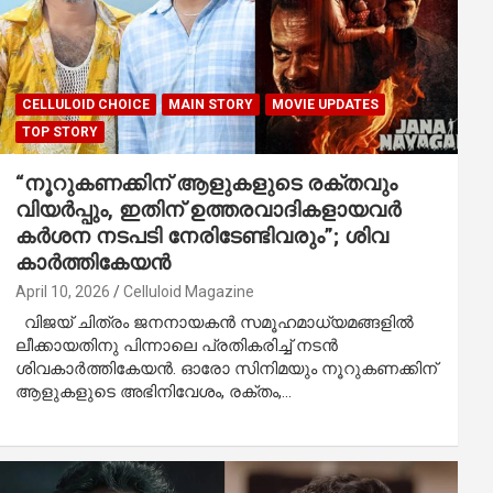
CELLULOID CHOICE
MAIN STORY
MOVIE UPDATES
TOP STORY
“നൂറുകണക്കിന് ആളുകളുടെ രക്തവും
വിയർപ്പും, ഇതിന് ഉത്തരവാദികളായവർ
കർശന നടപടി നേരിടേണ്ടിവരും”; ശിവ
കാർത്തികേയൻ
April 10, 2026
Celluloid Magazine
വിജയ് ചിത്രം ജനനായകൻ സമൂഹമാധ്യമങ്ങളിൽ
ലീക്കായതിനു പിന്നാലെ പ്രതികരിച്ച് നടൻ
ശിവകാർത്തികേയൻ. ഓരോ സിനിമയും നൂറുകണക്കിന്
ആളുകളുടെ അഭിനിവേശം, രക്തം,…