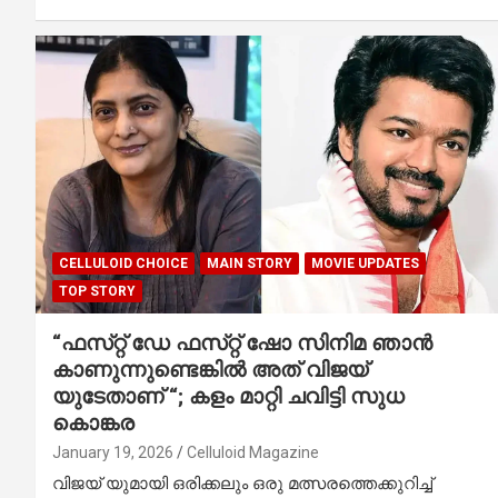
CELLULOID CHOICE
MAIN STORY
MOVIE UPDATES
TOP STORY
“ഫസ്‌റ്റ് ഡേ ഫസ്‌റ്റ് ഷോ സിനിമ ഞാൻ
കാണുന്നുണ്ടെങ്കിൽ അത് വിജയ്
യുടേതാണ് “; കളം മാറ്റി ചവിട്ടി സുധ
കൊങ്കര
January 19, 2026
Celluloid Magazine
വിജയ് യുമായി ഒരിക്കലും ഒരു മത്സരത്തെക്കുറിച്ച്