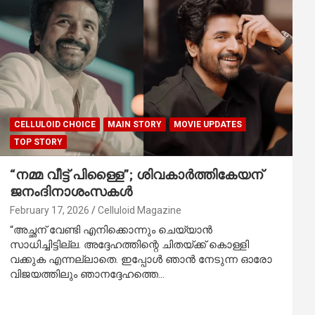
CELLULOID CHOICE
MAIN STORY
MOVIE UPDATES
TOP STORY
“നമ്മ വീട്ട് പിള്ളൈ”; ശിവകാർത്തികേയന്
ജനംദിനാശംസകൾ
February 17, 2026
Celluloid Magazine
“അച്ഛന് വേണ്ടി എനിക്കൊന്നും ചെയ്യാൻ
സാധിച്ചിട്ടില്ല. അദ്ദേഹത്തിന്റെ ചിതയ്ക്ക് കൊള്ളി
വക്കുക എന്നല്ലാതെ. ഇപ്പോൾ ഞാൻ നേടുന്ന ഓരോ
വിജയത്തിലും ഞാനദ്ദേഹത്തെ…