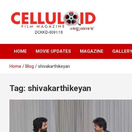
Skip
to
content
Film Magazine
celluloid
HOME
MOVIE UPDATES
MAGAZINE
GALLER
Home
Blog
shivakarthikeyan
Tag:
shivakarthikeyan