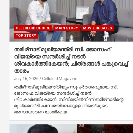
CELLULOID CHOICE
MAIN STORY
MOVIE UPDATES
TOP STORY
തമിഴ്‌നാട് മുഖ്യമന്ത്രി സി. ജോസഫ്
വിജയ്‌യെ സന്ദർശിച്ച് നടൻ
ശിവകാർത്തികേയൻ; ചിത്രങ്ങൾ പങ്കുവെച്ച്
താരം
July 16, 2026
Celluloid Magazine
തമിഴ്‌നാട് മുഖ്യമന്ത്രിയും സൂപ്പർതാരവുമായ സി.
ജോസഫ് വിജയ്‌യെ സന്ദർശിച്ച് നടൻ
ശിവകാർത്തികേയൻ. സിനിമയിൽനിന്ന് തമിഴ്‌നാടിന്റെ
മുഖ്യമന്ത്രി കസേരയിലേക്കുള്ള വിജയ്‌യുടെ
അസാധാരണ യാത്രയെ…