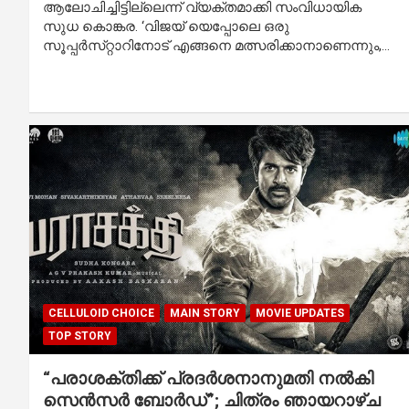
ആലോചിച്ചിട്ടില്ലെന്ന് വ്യക്തമാക്കി സംവിധായിക
സുധ കൊങ്കര. ‘വിജയ് യെപ്പോലെ ഒരു
സൂപ്പർസ്‌റ്റാറിനോട് എങ്ങനെ മത്സരിക്കാനാണെന്നും,…
CELLULOID CHOICE
MAIN STORY
MOVIE UPDATES
TOP STORY
“പരാശക്തിക്ക് പ്രദർശനാനുമതി നൽകി
സെൻസർ ബോർഡ്”; ചിത്രം ഞായറാഴ്ച