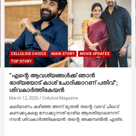
CELLULOID CHOICE
MAIN STORY
MOVIE UPDATES
TOP STORY
“എന്റെ ആവശ്യങ്ങൾക്ക് ഞാൻ
ഭാര്യയോട് കാശ് ചോദിക്കാറണ് പതിവ്”;
ശിവകാർത്തികേയൻ
March 12, 2026
Celluloid Magazine
കല്യാണം കഴിഞ്ഞ അന്ന് മുതൽ തന്റെ വരവ് ചിലവ്
കണക്കുകളെ നോക്കുന്നത് ഭാര്യ ആരതിയാണെന്ന്
നടൻ ശിവകാർത്തികേയൻ. തന്റെ അക്കൗണ്ടിൽ എത്ര…