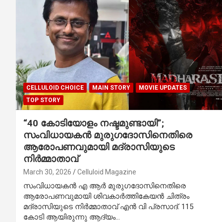
CELLULOID CHOICE
MAIN STORY
MOVIE UPDATES
TOP STORY
“40 കോടിയോളം നഷ്ടമുണ്ടായി”;
സംവിധായകൻ മുരുഗദോസിനെതിരെ
ആരോപണവുമായി മദ്രാസിയുടെ
നിർമ്മാതാവ്
March 30, 2026
Celluloid Magazine
സംവിധായകൻ എ ആർ മുരുഗദോസിനെതിരെ
ആരോപണവുമായി ശിവകാർത്തികേയൻ ചിത്രം
മദ്രാസിയുടെ നിർമ്മാതാവ് എൻ വി പ്രസാദ്. 115
കോടി ആയിരുന്നു ആദ്യം…