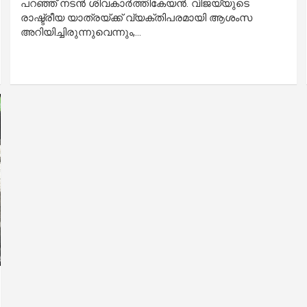
പറഞ്ഞ് നടൻ ശിവകാർത്തികേയൻ. വിജയ്‌യുടെ
രാഷ്ട്രീയ യാത്രയ്ക്ക് വ്യക്തിപരമായി ആശംസ
അറിയിച്ചിരുന്നുവെന്നും,…