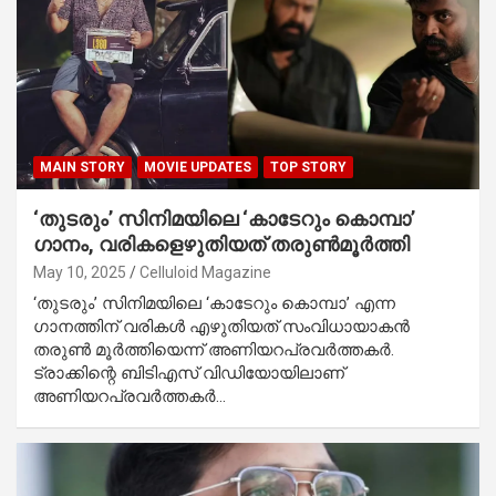
MAIN STORY
MOVIE UPDATES
TOP STORY
‘തുടരും’ സിനിമയിലെ ‘കാടേറും കൊമ്പാ’
ഗാനം, വരികളെഴുതിയത് തരുൺമൂർത്തി
May 10, 2025
Celluloid Magazine
‘തുടരും’ സിനിമയിലെ ‘കാടേറും കൊമ്പാ’ എന്ന
ഗാനത്തിന് വരികൾ എഴുതിയത് സംവിധായാകൻ
തരുൺ മൂർത്തിയെന്ന് അണിയറപ്രവർത്തകർ.
ട്രാക്കിന്റെ ബിടിഎസ് വിഡിയോയിലാണ്
അണിയറപ്രവർത്തകർ…