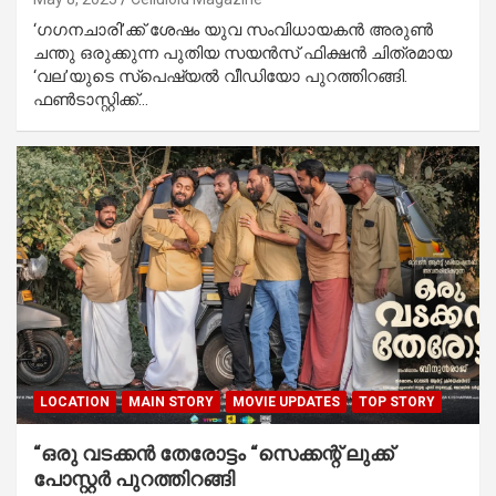
‘ഗഗനചാരി’ക്ക് ശേഷം യുവ സംവിധായകന്‍ അരുണ്‍
ചന്തു ഒരുക്കുന്ന പുതിയ സയൻസ് ഫിക്ഷൻ ചിത്രമായ
‘വല’യുടെ സ്‌പെഷ്യൽ വീഡിയോ പുറത്തിറങ്ങി.
ഫൺടാസ്റ്റിക്ക്…
LOCATION
MAIN STORY
MOVIE UPDATES
TOP STORY
“ഒരു വടക്കൻ തേരോട്ടം “സെക്കന്റ് ലുക്ക്
പോസ്റ്റർ പുറത്തിറങ്ങി