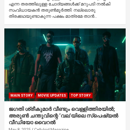
എന്ന തരത്തിലുള്ള ചോദ്യങ്ങൾക്ക് മറുപടി നൽകി
സംവിധായകൻ തരുൺമൂർത്തി. നല്ലൊരു
തിരക്കഥയുണ്ടാകുന്ന പക്ഷം മാത്രമേ താൻ…
MAIN STORY
MOVIE UPDATES
TOP STORY
ജഗതി ശ്രീകുമാർ വീണ്ടും വെള്ളിത്തിരയിൽ;
അരുണ്‍ ചന്തുവിന്റെ ‘വല’യിലെ സ്‌പെഷ്യൽ
വീഡിയോ വൈറൽ
May 8, 2025
Celluloid Magazine