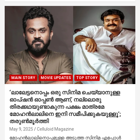
MAIN STORY
MOVIE UPDATES
TOP STORY
‘ലാലേട്ടനൊപ്പം ഒരു സിനിമ ചെയ്യാനുള്ള
ഓപ്‌ഷൻ ഓപ്പൺ ആണ്, നല്ലൊരു
തിരക്കഥയുണ്ടാകുന്ന പക്ഷം മാത്രമേ
മോഹൻലാലിനെ ഇനി സമീപിക്കുകയുള്ളൂ’;
തരുൺമൂർത്തി
May 9, 2025
Celluloid Magazine
മോഹൻലാലിനൊപ്പമുള്ള അടുത്ത സിനിമ എപ്പോൾ