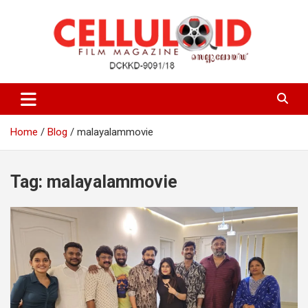
Skip
to
content
Film Magazine
celluloid
Home
Blog
malayalammovie
Tag:
malayalammovie