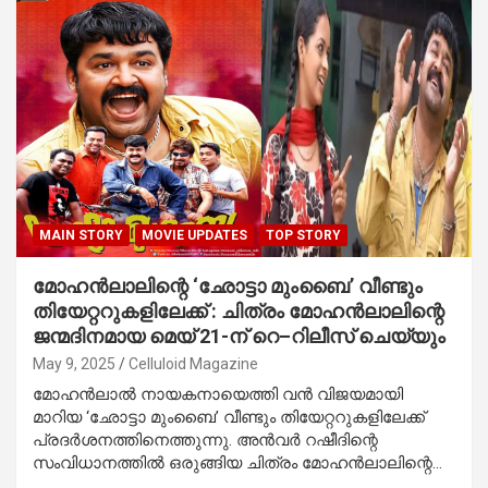
MAIN STORY
MOVIE UPDATES
TOP STORY
മോഹൻലാലിന്റെ ‘ഛോട്ടാ മുംബൈ’ വീണ്ടും
തിയേറ്ററുകളിലേക്ക് : ചിത്രം മോഹൻലാലിന്റെ
ജന്മദിനമായ മെയ് 21-ന് റെ–റിലീസ് ചെയ്യും
May 9, 2025
Celluloid Magazine
മോഹൻലാൽ നായകനായെത്തി വൻ വിജയമായി
മാറിയ ‘ഛോട്ടാ മുംബൈ’ വീണ്ടും തിയേറ്ററുകളിലേക്ക്
പ്രദർശനത്തിനെത്തുന്നു. അൻവർ റഷീദിന്റെ
സംവിധാനത്തിൽ ഒരുങ്ങിയ ചിത്രം മോഹൻലാലിന്റെ…