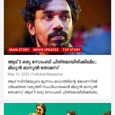
MAIN STORY
MOVIE UPDATES
TOP STORY
ആട് 3 ഒരു സോംബി ചിത്രമായിരിക്കില്ല ;
മിഥുൻ മാനുൽ തോമസ്
May 10, 2025
Celluloid Magazine
ആട് സിനിമയുടെ മൂന്നാം ഭാഗത്തിന്റെ ജോണറിൽ
വ്യക്തത വരുത്തി സംവിധായകൻ മിഥുൻ മാനുൽ
തോമസ്. ആട് 3 ഒരു സോംബി ചിത്രമായിരിക്കില്ല…