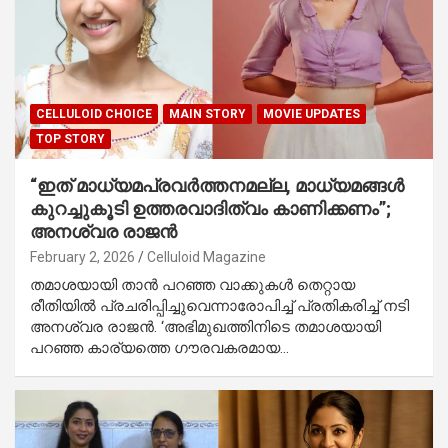
CELLULOID CHOICE
MAIN STORY
MOVIE UPDATES
TOP STORY
“ഇത് മാധ്യമപ്രവർത്തനമല്ല, മാധ്യമങ്ങൾ
കുറച്ചുകൂടി ഉത്തരവാദിത്വം കാണിക്കണം”;
അനശ്വര രാജൻ
February 2, 2026
Celluloid Magazine
തമാശയായി താൻ പറഞ്ഞ വാക്കുകൾ തെറ്റായ
രീതിയിൽ പ്രചരിപ്പിച്ചുവെന്നാരോപിച്ച് പ്രതികരിച്ച് നടി
അനശ്വര രാജൻ. ‘അഭിമുഖത്തിനിടെ തമാശയായി
പറഞ്ഞ കാര്യത്തെ ഗൗരവകരമായ…