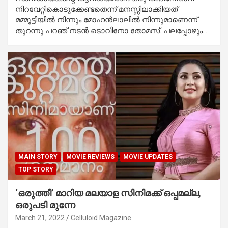
നിറവേറ്റികൊടുക്കേണ്ടതെന്ന് മനസ്സിലാക്കിയത്
മമ്മൂട്ടിയിൽ നിന്നും മോഹൻലാലിൽ നിന്നുമാണെന്ന്
തുറന്നു പറഞ് നടൻ ടൊവിനോ തോമസ്. പലപ്പോഴും…
MAIN STORY
MOVIE REVIEWS
MOVIE UPDATES
TOP STORY
‘ഒരുത്തീ’ മാറിയ മലയാള സിനിമക്ക് ഒപ്പമല്ല,
ഒരുപടി മുന്നേ
March 21, 2022
Celluloid Magazine