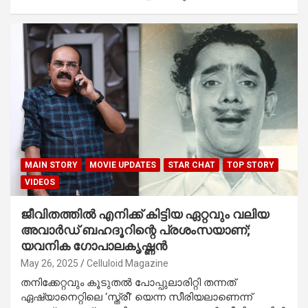
MAIN STORY
MOVIE UPDATES
STAR CHAT
TOP STORY
VIDEOS
ജീവിതത്തിൽ എനിക്ക് കിട്ടിയ ഏറ്റവും വലിയ
അവാർഡ് ബഹദൂറിന്റെ പ്രശംസയാണ്;
യവനിക ഗോപാലകൃഷ്ണൻ
May 26, 2025
Celluloid Magazine
തനിക്കേറ്റവും കൂടുതൽ പോപ്പുലാരിറ്റി തന്നത്
ഏഷ്യാനെറ്റിലെ ‘സ്ത്രീ’ യെന്ന സീരിയലാണെന്ന്