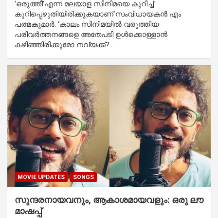
‘ഒരുത്തീ’എന്ന മലയാള സിനിമയെ കുറിച്ച്
കുറിപ്പെഴുതിയിരിക്കുകയാണ് സംവിധായകന്‍ എം
പത്മകുമാര്‍. ‘കാലം സിനിമയില്‍ വരുത്തിയ
പരിവര്‍ത്തനങ്ങളെ അതേപടി ഉള്‍ക്കൊള്ളാന്‍
കഴിഞ്ഞിരിക്കുമോ നവ്യക്ക്?.…
MOVIE UPDATES
SONGS
സുന്ദരനായവനും, ആകാശമായവളും: ഒരു ലൗ
മാഷപ്പ്