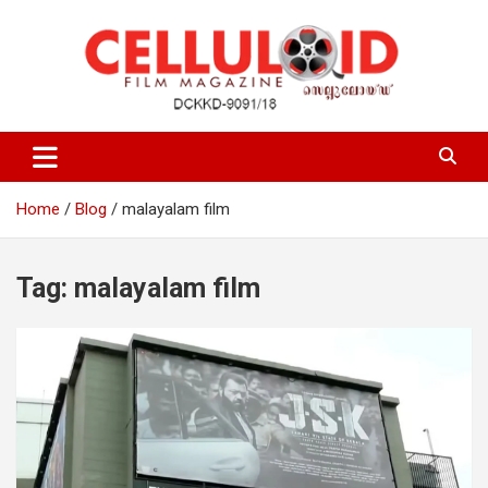
Skip
to
content
Film Magazine
celluloid
Home
Blog
malayalam film
Tag:
malayalam film