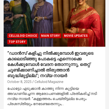
CELLULOID CHOICE
MAIN STORY
MOVIE UPDATES
TOP STORY
“ഡാൻസ് കളിച്ചു നിൽക്കുമ്പോൾ ഇവരുടെ
കാലൊടിഞ്ഞു പോകട്ടെ എന്നൊക്കെ
കേൾക്കുമ്പോൾ വേദന തോന്നുന്നു, തെറ്റ്
ചൂണ്ടിക്കാണിച്ചാൽ തിരുത്താൻ
ബുദ്ധിമുട്ടില്ല”; നവ്യ നായർ
October 8, 2025
Celluloid Magazine
ഫോട്ടോ എടുക്കാൻ കാത്തു നിന്ന കുട്ടിയെ
അവഗണിച്ചെന്ന ആരോപണങ്ങളിൽ പ്രതികരിച്ച് നടി
നവ്യ നായർ. “കള്ളത്തരം ചെയ്‌തിട്ടല്ല പേരും
പ്രശസ്‌തിയും നേടേണ്ടതെന്നും,…