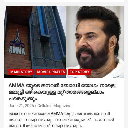
MAIN STORY
MOVIE UPDATES
TOP STORY
AMMA യുടെ ജനറൽ ബോഡി യോഗം നാളെ;
മമ്മൂട്ടി ഒഴികെയുള്ള മറ്റ് താരങ്ങളെല്ലാം
പങ്കെടുക്കും
June 21, 2025
Celluloid Magazine
താര സംഘടനയായ AMMA യുടെ ജനറൽ ബോഡി
യോഗം നാളെ നടക്കും. സംഘടനയുടെ 31-ാം ജനറൽ
ബോഡി യോഗമാണ് നാളെ നടക്കുക.…