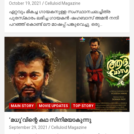
October 19, 2021
Celluloid Magazine
ഏറ്റവും മികച്ച ഗായകനുള്ള സംസ്ഥാനചലച്ചിത്ര
പുരസ്‌കാരം ലഭിച്ച ഗായകന്‍ ഷഹബാസ് അമന്‍ നന്ദി
പറഞ്ഞ് കൊണ്ട് ലൗ മാഷപ്പ് പങ്കുവെച്ചു. ഒരു…
MAIN STORY
MOVIE UPDATES
TOP STORY
‘മധു’വിന്റെ കഥ സിനിമയാകുന്നു
September 29, 2021
Celluloid Magazine