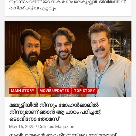
തുറന്ന് പറഞ്ഞ് യവനിക ഗോപാലകൃഷ്ണൻ. ജീവിതത്തിൽ
തനിക്ക് കിട്ടിയ ഏറ്റവും…
MAIN STORY
MOVIE UPDATES
TOP STORY
മമ്മൂട്ടിയിൽ നിന്നും മോഹൻലാലിൽ
നിന്നുമാണ് ഞാൻ ആ പാഠം പഠിച്ചത്;
ടൊവിനോ തോമസ്
May 16, 2025
Celluloid Magazine
സംവിധായകന്റെ ആവശ്യമാണ് ഒരു അഭിനേതാവ്