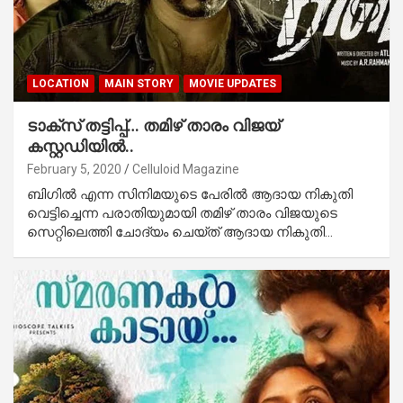
LOCATION
MAIN STORY
MOVIE UPDATES
ടാക്‌സ് തട്ടിപ്പ്… തമിഴ് താരം വിജയ്
കസ്റ്റഡിയില്‍..
February 5, 2020
Celluloid Magazine
ബിഗില്‍ എന്ന സിനിമയുടെ പേരില്‍ ആദായ നികുതി
വെട്ടിച്ചെന്ന പരാതിയുമായി തമിഴ് താരം വിജയുടെ
സെറ്റിലെത്തി ചോദ്യം ചെയ്ത് ആദായ നികുതി…