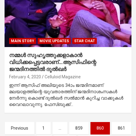
MAIN STORY
MOVIE UPDATES
STAR CHAT
നമ്മള്‍ സുഹൃത്തുക്കളാകാന്‍
വിധിക്കപ്പെട്ടവരാണ്…ആസിഫിന്റെ
ജന്മദിനത്തില്‍ ദുല്‍ഖര്‍
February 4, 2020
Celluloid Magazine
ഇന്ന് ആസിഫ് അലിയുടെ 34ാം ജന്മദിനമാണ്.
മലയാളത്തിന്റെ യുവതാരത്തിന് ജന്മദിനാശംസകള്‍
നേര്‍ന്നു കൊണ്ട് ദുല്‍ഖര്‍ സല്‍മാന്‍ കുറിച്ച വാക്കുകള്‍
വൈറലാവുന്നു. ഫേസ്ബുക്ക്…
Posts
Previous
1
…
859
860
861