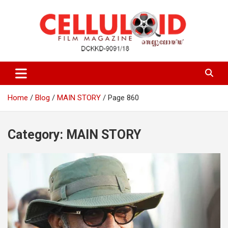
Skip
to
content
Film Magazine
celluloid
Home
Blog
MAIN STORY
Page 860
Category:
MAIN STORY