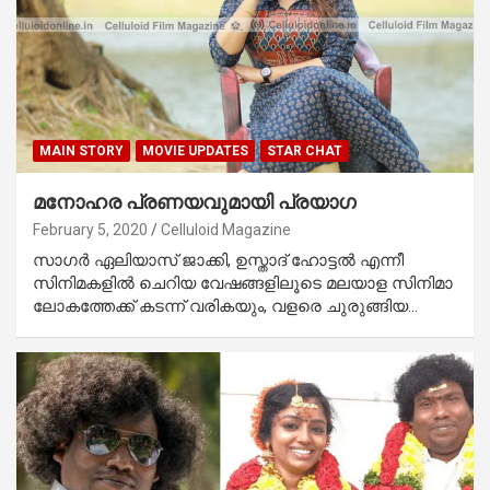
MAIN STORY
MOVIE UPDATES
STAR CHAT
മനോഹര പ്രണയവുമായി പ്രയാഗ
February 5, 2020
Celluloid Magazine
സാഗര്‍ ഏലിയാസ് ജാക്കി, ഉസ്താദ് ഹോട്ടല്‍ എന്നീ
സിനിമകളില്‍ ചെറിയ വേഷങ്ങളിലൂടെ മലയാള സിനിമാ
ലോകത്തേക്ക് കടന്ന് വരികയും, വളരെ ചുരുങ്ങിയ…