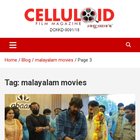
Skip
to
content
Film Magazine
celluloid
Home
Blog
malayalam movies
Page 3
Tag:
malayalam movies