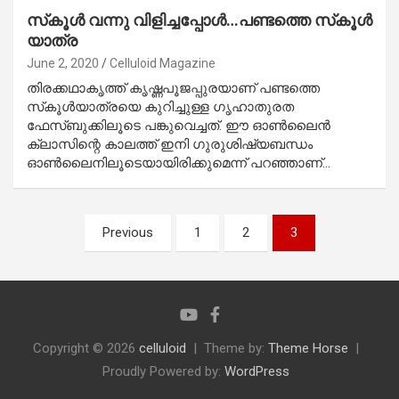
സ്‌കൂള്‍ വന്നു വിളിച്ചപ്പോള്‍…പണ്ടത്തെ സ്‌കൂള്‍
യാത്ര
June 2, 2020
Celluloid Magazine
തിരക്കഥാകൃത്ത് കൃഷ്ണപൂജപ്പുരയാണ് പണ്ടത്തെ
സ്‌കൂള്‍യാത്രയെ കുറിച്ചുള്ള ഗൃഹാതുരത
ഫേസ്ബുക്കിലൂടെ പങ്കുവെച്ചത്. ഈ ഓണ്‍ലൈന്‍
ക്ലാസിന്റെ കാലത്ത് ഇനി ഗുരുശിഷ്യബന്ധം
ഓണ്‍ലൈനിലൂടെയായിരിക്കുമെന്ന് പറഞ്ഞാണ്…
Posts
Previous
1
2
3
pagination
Copyright © 2026
celluloid
Theme by:
Theme Horse
Proudly Powered by:
WordPress