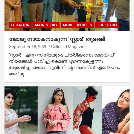
LOCATION
MAIN STORY
MOVIE UPDATES
TOP STORY
ജോജു നായകനാകുന്ന ‘സ്റ്റാര്‍’ തുടങ്ങി
September 18, 2020
Celluloid Magazine
‘സ്റ്റാര്‍ ‘ എന്ന സിനിമയുടെ ചിത്രീകരണം കോവിഡ്
നിയമങ്ങള്‍ പാലിച്ചു കൊണ്ട് എറണാകുളത്തു
ആരംഭിച്ചു. അബാം മൂവീസിന്റെ ബാനറില്‍ എബ്രഹാം
മാത്യു…