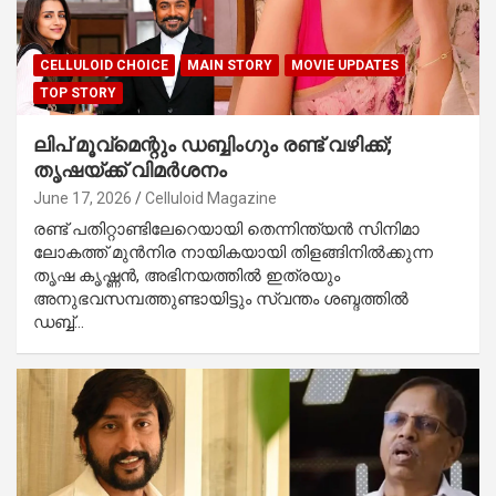
CELLULOID CHOICE
MAIN STORY
MOVIE UPDATES
TOP STORY
ലിപ് മൂവ്മെന്റും ഡബ്ബിംഗും രണ്ട് വഴിക്ക്;
തൃഷയ്ക്ക് വിമർശനം
June 17, 2026
Celluloid Magazine
രണ്ട് പതിറ്റാണ്ടിലേറെയായി തെന്നിന്ത്യൻ സിനിമാ
ലോകത്ത് മുൻനിര നായികയായി തിളങ്ങിനിൽക്കുന്ന
തൃഷ കൃഷ്ണൻ, അഭിനയത്തിൽ ഇത്രയും
അനുഭവസമ്പത്തുണ്ടായിട്ടും സ്വന്തം ശബ്ദത്തിൽ
ഡബ്ബ്…