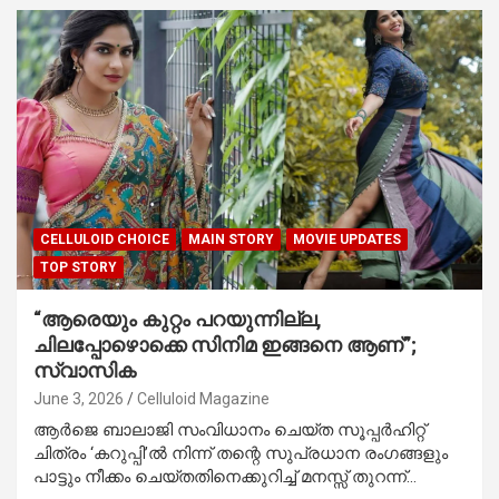
CELLULOID CHOICE
MAIN STORY
MOVIE UPDATES
TOP STORY
“ആരെയും കുറ്റം പറയുന്നില്ല,
ചിലപ്പോഴൊക്കെ സിനിമ ഇങ്ങനെ ആണ്”;
സ്വാസിക
June 3, 2026
Celluloid Magazine
ആർജെ ബാലാജി സംവിധാനം ചെയ്ത സൂപ്പർഹിറ്റ്
ചിത്രം ‘കറുപ്പി’ൽ നിന്ന് തന്റെ സുപ്രധാന രംഗങ്ങളും
പാട്ടും നീക്കം ചെയ്തതിനെക്കുറിച്ച് മനസ്സ് തുറന്ന്…