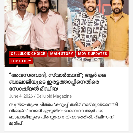
CELLULOID CHOICE
MAIN STORY
MOVIE UPDATES
TOP STORY
“അവസരവാദി, സ്വാർത്ഥൻ”; ആർ ജെ
ബാലാജിയുടെ ഇരട്ടത്താപ്പിനെതിരെ
സോഷ്യൽ മീഡിയ
June 4, 2026
Celluloid Magazine
സൂര്യ–തൃഷ ചിത്രം ‘കറുപ്പ്‘ തമിഴ് നാട് മുഖ്യമന്ത്രി
വിജയ്ക്ക് വേണ്ടി എഴുതിയതാണെന്ന ആർ ജെ
ബാലാജിയുടെ പ്രസ്താവന വിവാദത്തിൽ. റിലീസിന്
മുൻപ്…