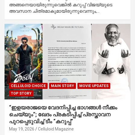
അങ്ങനെയായിരുന്നുവെങ്കിൽ കറുപ്പ് വിജയ്‌യുടെ
അവസാന ചിത്രമാകുമായിരുന്നുവെന്നും,…
CELLULOID CHOICE
MAIN STORY
MOVIE UPDATES
TOP STORY
“ഇളയരാജയെ വേദനിപ്പിച്ച ഭാഗങ്ങൾ നീക്കം
ചെയ്യും”; ഖേദം പ്രകടിപ്പിച്ച് പ്രസ്താവന
പുറപ്പെടുവിച്ച് ടീം “കറുപ്പ്”
May 19, 2026
Celluloid Magazine