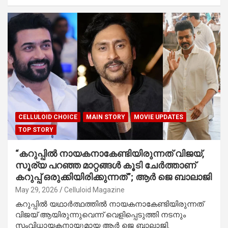
CELLULOID CHOICE
MAIN STORY
MOVIE UPDATES
TOP STORY
“കറുപ്പിൽ നായകനാകേണ്ടിയിരുന്നത് വിജയ്,
സൂര്യ പറഞ്ഞ മാറ്റങ്ങൾ കൂടി ചേർത്താണ്
കറുപ്പ് ഒരുക്കിയിരിക്കുന്നത്”; ആർ ജെ ബാലാജി
May 29, 2026
Celluloid Magazine
കറുപ്പിൽ യഥാർത്ഥത്തിൽ നായകനാകേണ്ടിയിരുന്നത്
വിജയ് ആയിരുന്നുവെന്ന് വെളിപ്പെടുത്തി നടനും
സംവിധായകനായുമായ ആർ ജെ ബാലാജി.