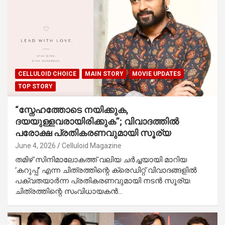
CELLULOID CHOICE
MAIN STORY
MOVIE UPDATES
TOP STORY
“സ്നേഹത്തോടെ നയിക്കുക,
ദയയുള്ളവരായിരിക്കുക”; വിവാദത്തിൽ
പരോക്ഷ പ്രതികരണവുമായി സൂര്യ
June 4, 2026
Celluloid Magazine
തമിഴ് സിനിമാലോകത്ത് വലിയ ചർച്ചയായി മാറിയ
‘കറുപ്പ്’ എന്ന ചിത്രത്തിന്റെ ക്രെഡിറ്റ് വിവാദങ്ങളിൽ
പക്വതയാർന്ന പ്രതികരണവുമായി നടൻ സൂര്യ.
ചിത്രത്തിന്റെ സംവിധായകൻ…