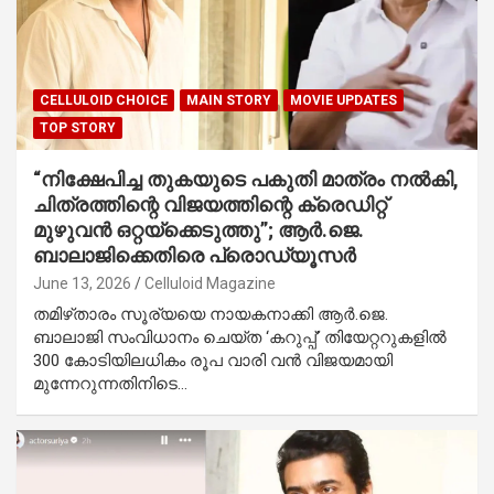
CELLULOID CHOICE
MAIN STORY
MOVIE UPDATES
TOP STORY
“നിക്ഷേപിച്ച തുകയുടെ പകുതി മാത്രം നൽകി,
ചിത്രത്തിന്റെ വിജയത്തിന്റെ ക്രെഡിറ്റ്
മുഴുവൻ ഒറ്റയ്‌ക്കെടുത്തു”; ആർ.ജെ.
ബാലാജിക്കെതിരെ പ്രൊഡ്യൂസർ
June 13, 2026
Celluloid Magazine
തമിഴ്‌താരം സൂര്യയെ നായകനാക്കി ആർ.ജെ.
ബാലാജി സംവിധാനം ചെയ്ത ‘കറുപ്പ്’ തിയേറ്ററുകളിൽ
300 കോടിയിലധികം രൂപ വാരി വൻ വിജയമായി
മുന്നേറുന്നതിനിടെ…