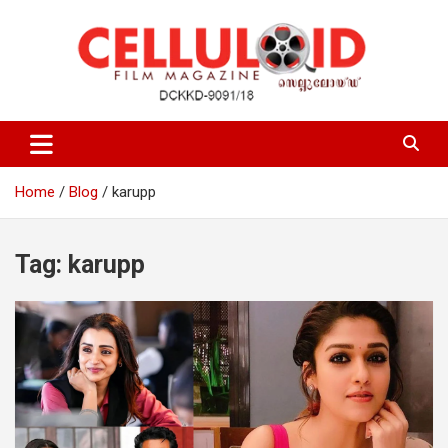
Skip
to
content
Film Magazine
celluloid
Home
Blog
karupp
Tag:
karupp