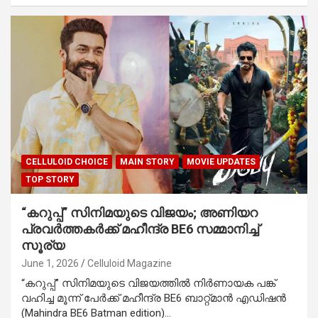
CELLULOID CHOICE
MAIN STORY
MOVIE UPDATES
TOP STORY
“കറുപ്പ്” സിനിമയുടെ വിജയം; അണിയറ
പ്രവർത്തകർക്ക് മഹീന്ദ്ര BE6 സമ്മാനിച്ച്
സൂര്യ
June 1, 2026
Celluloid Magazine
“കറുപ്പ്” സിനിമയുടെ വിജയത്തിൽ നിർണായക പങ്ക്
വഹിച്ച മൂന്ന് പേർക്ക് മഹീന്ദ്ര BE6 ബാറ്റ്‌മാൻ എഡിഷൻ
(Mahindra BE6 Batman edition)…