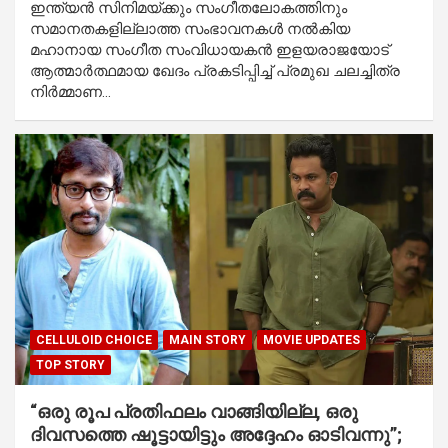
ഇന്ത്യൻ സിനിമയ്ക്കും സംഗീതലോകത്തിനും
സമാനതകളില്ലാത്ത സംഭാവനകൾ നൽകിയ
മഹാനായ സംഗീത സംവിധായകൻ ഇളയരാജയോട്
ആത്മാർത്ഥമായ ഖേദം പ്രകടിപ്പിച്ച് പ്രമുഖ ചലച്ചിത്ര
നിർമ്മാണ…
CELLULOID CHOICE
MAIN STORY
MOVIE UPDATES
TOP STORY
“ഒരു രൂപ പ്രതിഫലം വാങ്ങിയില്ല, ഒരു
ദിവസത്തെ ഷൂട്ടായിട്ടും അദ്ദേഹം ഓടിവന്നു”;