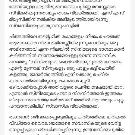
രംഗങ്ങളെക്കുറിച്ചും, സിനിമയുടെ നല്ലതിന്
വേണ്ടിയുള്ള ആ തീരുമാനത്തെ പൂർണ്ണ മനസ്സോടെ
സ്വീകരിക്കുന്നതായും താരം വ്യക്തമാക്കി. എസ് എസ്
മ്യൂസിക്കിന് നൽകിയ അഭിമുഖത്തിലായിരുന്നു
സ്വാസികയുടെ തുറന്നുപറച്ചിൽ.
ചിത്രത്തിലെ തന്റെ മിക്ക രംഗങ്ങളും നീക്കം ചെയ്തത്
ആരാധകരെ നിരാശയിലാഴ്ത്തിയിരുന്നുവെങ്കിലും, ഒരു
അഭിനേതാവ് എന്ന നിലയിൽ സിനിമയുടെ ഭാഗമാകാൻ
കഴിഞ്ഞതിൽ സന്തോഷമേയുള്ളൂവെന്ന് സ്വാസിക
പറഞ്ഞു. “സിനിമയുടെ ദൈർഘ്യക്കൂടുതൽ കാരണം
എന്റെ മൂന്നാല് സീനുകളും ഒരു പാട്ടും കട്ട് ചെയ്ത്
കളഞ്ഞു. യഥാർത്ഥത്തിൽ എനിക്കൊരു ചെറിയ
കഥാപാത്രമായിരുന്നു, രംഗങ്ങൾ കൂടി
ഒഴിവാക്കിയപ്പോൾ അത് വളരെ ചെറിയ വേഷമായി മാറി.
എന്നാൽ സിനിമയുടെ ഫ്ലോ നിലനിർത്താൻ ഇത്തരം
തീരുമാനങ്ങൾ ആവശ്യമാണ്. അതിൽ ആരെയും കുറ്റം
പറയാനാകില്ല,” സ്വാസിക വ്യക്തമാക്കി.
രംഗങ്ങൾ ഒഴിവാക്കപ്പെട്ടെങ്കിലും, ചിത്രത്തിലെ ലിറിക്കൽ
വീഡിയോ വൈറലായതോടെ സ്വാസികയുടെ വേറിട്ട
ഗെറ്റപ്പ് ഏറെ ശ്രദ്ധിക്കപ്പെട്ടിരുന്നു. ഇത് തനിക്ക് പുതിയ