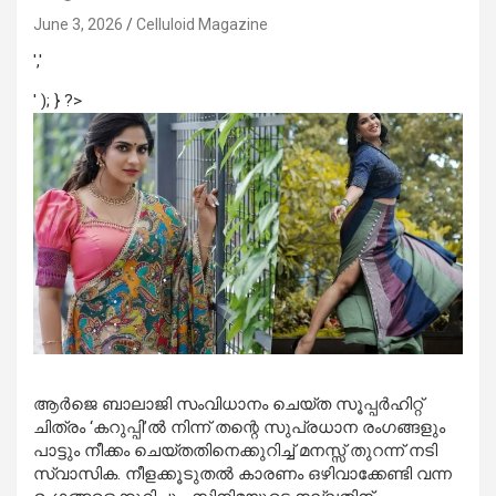
June 3, 2026
Celluloid Magazine
','
' ); } ?>
ആർജെ ബാലാജി സംവിധാനം ചെയ്ത സൂപ്പർഹിറ്റ്
ചിത്രം ‘കറുപ്പി’ൽ നിന്ന് തന്റെ സുപ്രധാന രംഗങ്ങളും
പാട്ടും നീക്കം ചെയ്തതിനെക്കുറിച്ച് മനസ്സ് തുറന്ന് നടി
സ്വാസിക. നീളക്കൂടുതൽ കാരണം ഒഴിവാക്കേണ്ടി വന്ന