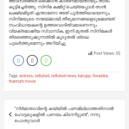
അവസരങ്ങൾ ലഭിക്കാൻ കാരണമായതായും താരം
കൂട്ടിച്ചേർത്തു. സിനിമ കമ്മിറ്റ് ചെയ്തപ്പോൾ താൻ
ലക്ഷ്യമിട്ടത് എന്താണോ അത് പൂർത്തിയായെന്നും,
സിനിമയുടെ നന്മയ്ക്കായി തീരുമാനങ്ങളെടുക്കേണ്ടത്
സംവിധായകന്റെ ഉത്തരവാദിത്വമാണെന്നും
വ്യക്തമാക്കിയ സ്വാസിക, ഇനി മുതൽ സിനിമകൾ
തിരഞ്ഞെടുക്കുന്നതിൽ കൂടുതൽ ശ്രദ്ധ
പുലർത്തുമെന്നും അറിയിച്ചു.
Post Views:
55
Tags:
actress
,
celluloid
,
celluloid news
,
karupp
,
Swasika
,
thamizh movie
Post
“നിർമാതാവിന്റെ കയ്യിൽ പണമില്ലാത്തതിനാൽ
navigation
ഹോട്ടലുകളിൽ പണയം കിടന്നിട്ടുണ്ട്”; നന്ദു
പൊതുവാൾ