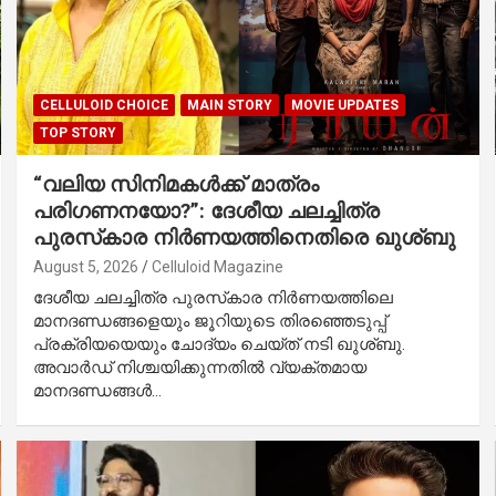
CELLULOID CHOICE
MAIN STORY
MOVIE UPDATES
TOP STORY
“വലിയ സിനിമകൾക്ക് മാത്രം
പരിഗണനയോ?”: ദേശീയ ചലച്ചിത്ര
പുരസ്‌കാര നിർണയത്തിനെതിരെ ഖുശ്ബു
August 5, 2026
Celluloid Magazine
ദേശീയ ചലച്ചിത്ര പുരസ്‌കാര നിർണയത്തിലെ
മാനദണ്ഡങ്ങളെയും ജൂറിയുടെ തിരഞ്ഞെടുപ്പ്
പ്രക്രിയയെയും ചോദ്യം ചെയ്ത് നടി ഖുശ്ബു.
അവാർഡ് നിശ്ചയിക്കുന്നതിൽ വ്യക്തമായ
മാനദണ്ഡങ്ങൾ…