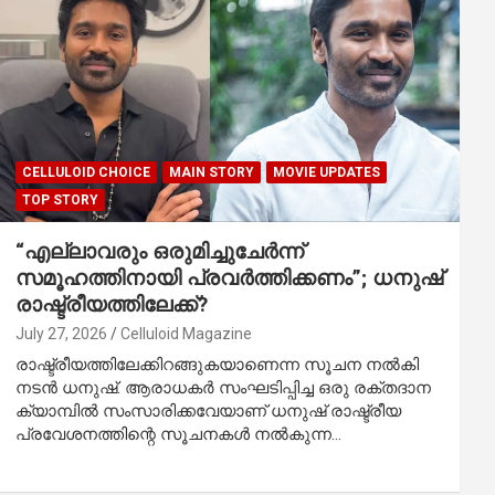
CELLULOID CHOICE
MAIN STORY
MOVIE UPDATES
TOP STORY
“എല്ലാവരും ഒരുമിച്ചുചേർന്ന്
സമൂഹത്തിനായി പ്രവർത്തിക്കണം”; ധനുഷ്
രാഷ്ട്രീയത്തിലേക്ക്?
July 27, 2026
Celluloid Magazine
രാഷ്ട്രീയത്തിലേക്കിറങ്ങുകയാണെന്ന സൂചന നൽകി
നടൻ ധനുഷ്. ആരാധകർ സംഘടിപ്പിച്ച ഒരു രക്തദാന
ക്യാമ്പിൽ സംസാരിക്കവേയാണ് ധനുഷ് രാഷ്ട്രീയ
പ്രവേശനത്തിന്റെ സൂചനകൾ നൽകുന്ന…