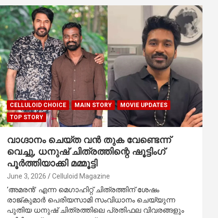
CELLULOID CHOICE
MAIN STORY
MOVIE UPDATES
TOP STORY
വാഗ്ദാനം ചെയ്ത വൻ തുക വേണ്ടെന്ന്
വെച്ചു, ധനുഷ് ചിത്രത്തിന്റെ ഷൂട്ടിംഗ്
പൂർത്തിയാക്കി മമ്മൂട്ടി
June 3, 2026
Celluloid Magazine
‘അമരൻ’ എന്ന മെഗാഹിറ്റ് ചിത്രത്തിന് ശേഷം
രാജ്‌കുമാർ പെരിയസാമി സംവിധാനം ചെയ്യുന്ന
പുതിയ ധനുഷ് ചിത്രത്തിലെ പ്രതിഫല വിവരങ്ങളും