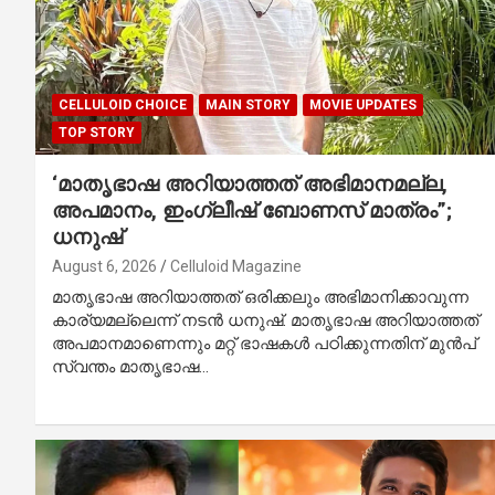
CELLULOID CHOICE
MAIN STORY
MOVIE UPDATES
TOP STORY
‘മാതൃഭാഷ അറിയാത്തത് അഭിമാനമല്ല,
അപമാനം, ഇംഗ്ലീഷ് ബോണസ് മാത്രം”;
ധനുഷ്
August 6, 2026
Celluloid Magazine
മാതൃഭാഷ അറിയാത്തത് ഒരിക്കലും അഭിമാനിക്കാവുന്ന
കാര്യമല്ലെന്ന് നടൻ ധനുഷ്. മാതൃഭാഷ അറിയാത്തത്
അപമാനമാണെന്നും മറ്റ് ഭാഷകൾ പഠിക്കുന്നതിന് മുൻപ്
സ്വന്തം മാതൃഭാഷ…