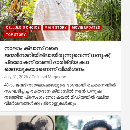
CELLULOID CHOICE
MAIN STORY
MOVIE UPDATES
TOP STORY
നാലാം ക്ലാസ് വരെ
ജന്മദിനമറിയില്ലായിരുന്നുവെന്ന് ധനുഷ്;
പ്രമോഷന് വേണ്ടി ദാരിദ്ര്യ കഥ
മെനയുകയാണെന്ന് വിമർശനം
July 31, 2026
Celluloid Magazine
43-ാം ജന്മദിനാഘോഷങ്ങളുടെ ഭാഗമായി ചെന്നൈയിൽ
സംഘടിപ്പിച്ച രക്തദാന ക്യാമ്പിൽ നടൻ ധനുഷ്
നടത്തിയ പ്രസംഗം സോഷ്യൽ മീഡിയയിൽ വലിയ
വിമർശനങ്ങൾക്കും ട്രോളുകൾക്കും…