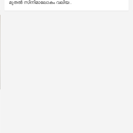
മുതൽ സിനിമാലോകം വലിയ…