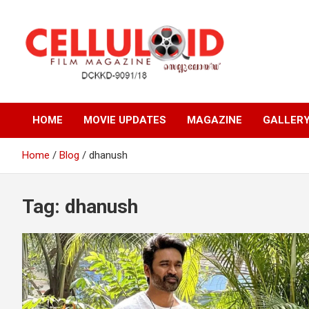
Skip
to
content
Film Magazine
celluloid
HOME
MOVIE UPDATES
MAGAZINE
GALLER
Home
Blog
dhanush
Tag:
dhanush