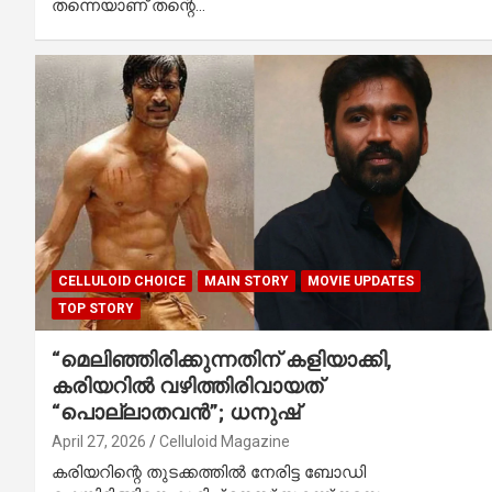
തന്നെയാണ് തന്റെ…
CELLULOID CHOICE
MAIN STORY
MOVIE UPDATES
TOP STORY
“മെലിഞ്ഞിരിക്കുന്നതിന് കളിയാക്കി,
കരിയറിൽ വഴിത്തിരിവായത്
“പൊല്ലാതവൻ”; ധനുഷ്
April 27, 2026
Celluloid Magazine
കരിയറിന്റെ തുടക്കത്തില്‍ നേരിട്ട ബോഡി