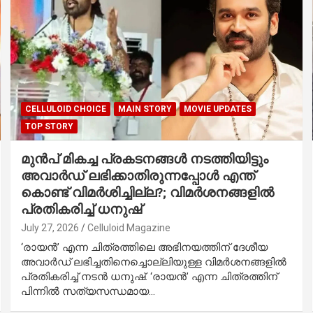
CELLULOID CHOICE
MAIN STORY
MOVIE UPDATES
TOP STORY
മുൻപ് മികച്ച പ്രകടനങ്ങൾ നടത്തിയിട്ടും
അവാർഡ് ലഭിക്കാതിരുന്നപ്പോൾ എന്ത്
കൊണ്ട് വിമർശിച്ചില്ല?; വിമർശനങ്ങളിൽ
പ്രതികരിച്ച് ധനുഷ്
July 27, 2026
Celluloid Magazine
‘രായൻ’ എന്ന ചിത്രത്തിലെ അഭിനയത്തിന് ദേശീയ
അവാർഡ് ലഭിച്ചതിനെച്ചൊല്ലിയുള്ള വിമർശനങ്ങളിൽ
പ്രതികരിച്ച് നടൻ ധനുഷ്. ‘രായൻ’ എന്ന ചിത്രത്തിന്
പിന്നിൽ സത്യസന്ധമായ…