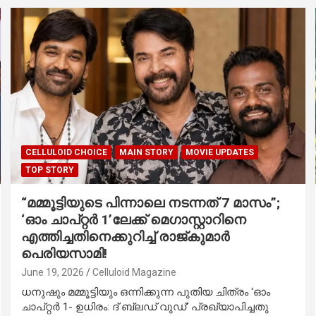
CELLULOID CHOICE
MAIN STORY
MOVIE UPDATES
TOP STORY
“മമ്മൂട്ടിയുടെ പിന്നാലെ നടന്നത് 7 മാസം”;
‘ഓം ചാപ്റ്റർ 1’ലേക്ക് മെഗാസ്റ്റാറിനെ
എത്തിച്ചതിനെക്കുറിച്ച് രാജ്കുമാർ
പെരിയസാമി!
June 19, 2026
Celluloid Magazine
ധനുഷും മമ്മൂട്ടിയും ഒന്നിക്കുന്ന പുതിയ ചിത്രം ‘ഓം
ചാപ്റ്റർ 1- ഉധിരം: ദ് ബ്ലഡ് വുഡ്’ പ്രഖ്യാപിച്ചതു