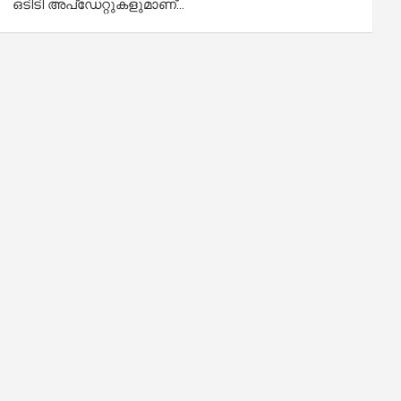
ഒടിടി അപ്‌ഡേറ്റുകളുമാണ്…