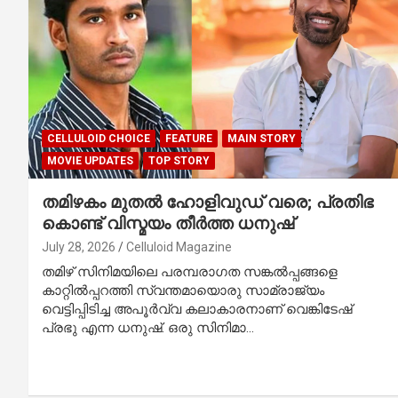
CELLULOID CHOICE
FEATURE
MAIN STORY
MOVIE UPDATES
TOP STORY
തമിഴകം മുതൽ ഹോളിവുഡ് വരെ; പ്രതിഭ
കൊണ്ട് വിസ്മയം തീർത്ത ധനുഷ്
July 28, 2026
Celluloid Magazine
തമിഴ് സിനിമയിലെ പരമ്പരാഗത സങ്കൽപ്പങ്ങളെ
കാറ്റിൽപ്പറത്തി സ്വന്തമായൊരു സാമ്രാജ്യം
വെട്ടിപ്പിടിച്ച അപൂർവ്വ കലാകാരനാണ് വെങ്കിടേഷ്
പ്രഭു എന്ന ധനുഷ്. ഒരു സിനിമാ…