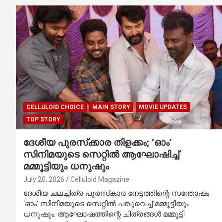
CELLULOID CHOICE
MAIN STORY
MOVIE UPDATES
TOP STORY
ദേശീയ പുരസ്‌ക്കാര തിളക്കം; ‘ഓം’
സിനിമയുടെ സെറ്റിൽ ആഘോഷിച്ച്
മമ്മൂട്ടിയും ധനുഷും
July 20, 2026
Celluloid Magazine
ദേശീയ ചലച്ചിത്ര പുരസ്‌കാര നേട്ടത്തിന്റെ സന്തോഷം
‘ഓം’ സിനിമയുടെ സെറ്റിൽ പങ്കുവെച്ച് മമ്മൂട്ടിയും
ധനുഷും. ആഘോഷത്തിന്റെ ചിത്രങ്ങൾ മമ്മൂട്ടി