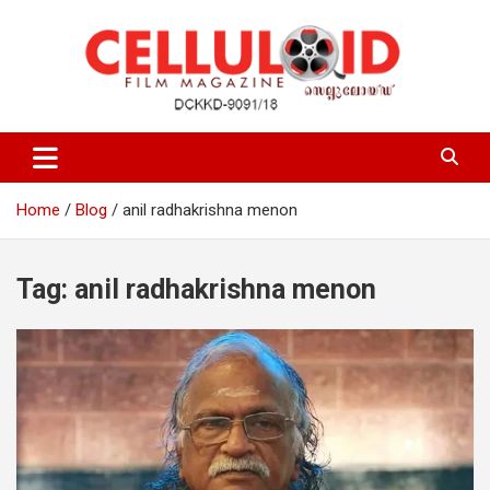
Skip
to
content
Film Magazine
celluloid
Home
Blog
anil radhakrishna menon
Tag:
anil radhakrishna menon