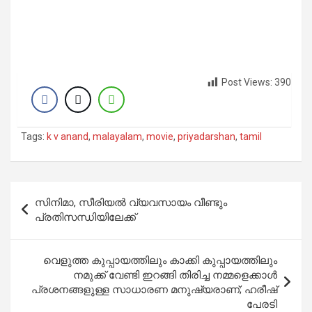
Post Views:
390
Tags:
k v anand
,
malayalam
,
movie
,
priyadarshan
,
tamil
Post
സിനിമാ, സീരിയല്‍ വ്യവസായം വീണ്ടും
navigation
പ്രതിസന്ധിയിലേക്ക്
വെളുത്ത കുപ്പായത്തിലും കാക്കി കുപ്പായത്തിലും
നമുക്ക് വേണ്ടി ഇറങ്ങി തിരിച്ച നമ്മളെക്കാൾ
പ്രശനങ്ങളുള്ള സാധാരണ മനുഷ്യരാണ്; ഹരീഷ്
പേരടി