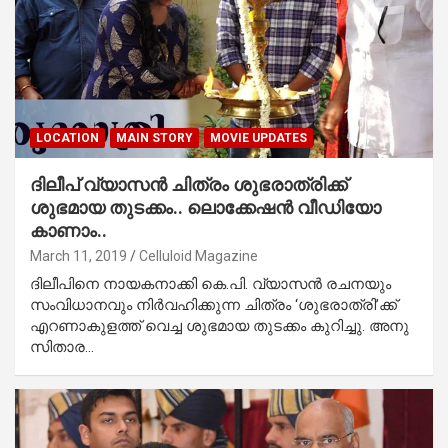
LOCATION
MAIN STORY
MOVIE UPDATES
ദിലീപ് വ്യാസന്‍ ചിത്രം ശുഭരാത്രിക്ക്
ശുഭമായ തുടക്കം.. ലൊക്കേഷന്‍ വീഡിയോ
കാണാം..
March 11, 2019
Celluloid Magazine
ദിലീപിനെ നായകനാക്കി കെ.പി. വ്യാസന്‍ രചനയും
സംവിധാനവും നിര്‍വഹിക്കുന്ന ചിത്രം ‘ശുഭരാത്രി’ക്ക്
എറണാകുളത്ത് വെച്ച ശുഭമായ തുടക്കം കുറിച്ചു. അനു
സിതാര…