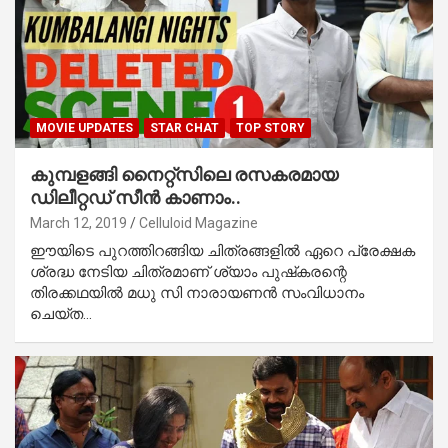
MOVIE UPDATES
STAR CHAT
TOP STORY
കുമ്പളങ്ങി നൈറ്റ്‌സിലെ രസകരമായ
ഡിലീറ്റഡ് സീന്‍ കാണാം..
March 12, 2019
Celluloid Magazine
ഈയിടെ പുറത്തിറങ്ങിയ ചിത്രങ്ങളില്‍ ഏറെ പ്രേക്ഷക
ശ്രദ്ധ നേടിയ ചിത്രമാണ് ശ്യാം പുഷ്‌കരന്റെ
തിരക്കഥയില്‍ മധു സി നാരായണന്‍ സംവിധാനം
ചെയ്ത…