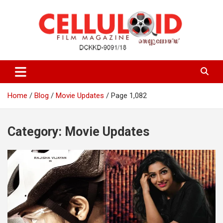
Skip
to
content
Film Magazine
celluloid
Home
Blog
Movie Updates
Page 1,082
Category:
Movie Updates