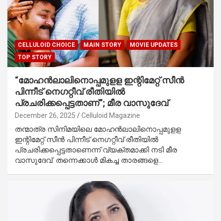
CELLULOID CHOICE
MAIN STORY
MOVIE UPDATES
TOP STORY
“മോഹൻലാലിനൊപ്പമുളള ഇന്റിമേറ്റ് സീൻ
പിന്നീട് നെഗറ്റീവ് രീതിയിൽ
പ്രചരിക്കപ്പെട്ടതാണ്”; മീര വാസുദേവ്
December 26, 2025
Celluloid Magazine
തന്മാത്ര സിനിമയിലെ മോഹൻലാലിനൊപ്പമുളള
ഇന്റിമേറ്റ് സീൻ പിന്നീട് നെഗറ്റീവ് രീതിയിൽ
പ്രചരിക്കപ്പെട്ടതാണെന്ന് വ്യക്തമാക്കി നടി മീര
വാസുദേവ്. തന്നെക്കാൾ മികച്ച താരങ്ങളെ…