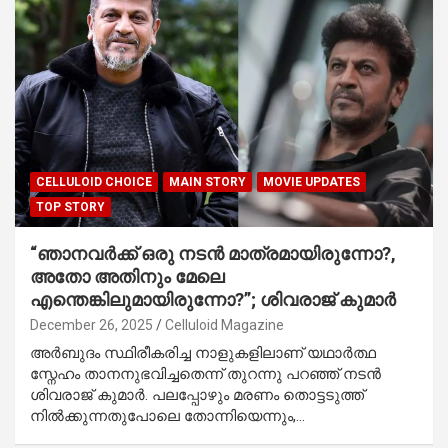
CELLULOID CHOICE
MAIN STORY
MOVIE UPDATES
TOP STORY
“ഞാനവർക്ക് ഒരു നടൻ മാത്രമായിരുന്നോ?,
അതോ അതിനും മേലെ
എന്തെങ്കിലുമായിരുന്നോ?”; ശിവരാജ് കുമാർ
December 26, 2025
Celluloid Magazine
അർബുദം സ്ഥിരീകരിച്ച നാളുകളിലാണ് യഥാർത്ഥ
സ്നേഹം താനനുഭവിച്ചതെന്ന് തുറന്നു പറഞ്ഞ് നടൻ
ശിവരാജ് കുമാർ. പലപ്പോഴും മരണം തൊട്ടടുത്ത്
നിൽക്കുന്നതുപോലെ തോന്നിയെന്നും,…