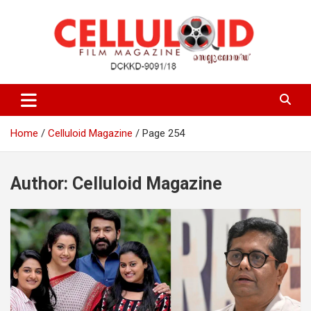
Skip
to
content
Film Magazine
celluloid
Home
Celluloid Magazine
Page 254
Author:
Celluloid Magazine