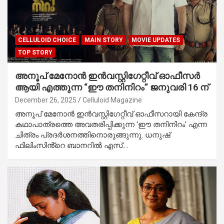
CELLULOID CHOICE
MAIN STORY
MOVIE UPDATES
TOP STORY
അനൂപ് മേനോൻ ഇൻവസ്റ്റിഗേറ്റീവ് ഓഫീസർ
ആയി എത്തുന്ന “ഈ തനിനിറം” ജനുവരി 16 ന്
December 26, 2025
Celluloid Magazine
അനൂപ് മേനോൻ ഇൻവസ്റ്റിഗേറ്റീവ് ഓഫീസറായി കേന്ദ്ര
കഥാപാത്രത്തെ അവതരിപ്പിക്കുന്ന ‘ഈ തനിനിറം’ എന്ന
ചിത്രം പ്രദർശനത്തിനൊരുങ്ങുന്നു. ധനുഷ്
ഫിലിംസിൻ്റെ ബാനറിൽ എസ്.…