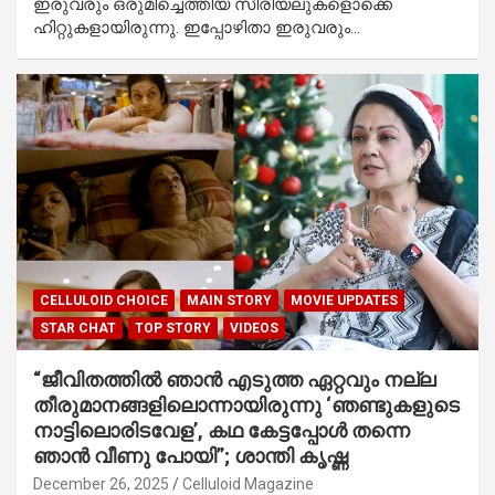
ഇരുവരും ഒരുമിച്ചെത്തിയ സീരിയലുകളൊക്കെ
ഹിറ്റുകളായിരുന്നു. ഇപ്പോഴിതാ ഇരുവരും…
CELLULOID CHOICE
MAIN STORY
MOVIE UPDATES
STAR CHAT
TOP STORY
VIDEOS
“ജീവിതത്തിൽ ഞാൻ എടുത്ത ഏറ്റവും നല്ല
തീരുമാനങ്ങളിലൊന്നായിരുന്നു ‘ഞണ്ടുകളുടെ
നാട്ടിലൊരിടവേള’, കഥ കേട്ടപ്പോൾ തന്നെ
ഞാൻ വീണു പോയി”; ശാന്തി കൃഷ്ണ
December 26, 2025
Celluloid Magazine