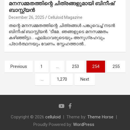
മനസമ്മതത്തിന്റെ ചിത്രങ്ങളുമായി ബിനീഷ്
ബാസ്റ്റ്യൻ
December 26, 2025
Celluloid Magazine
തന്റെ മനസമ്മതത്തിന്റെ ചിത്രങ്ങൾ പങ്കുവെച്ച് നടൻ
ബിനീഷ് ബാസ്റ്റ്യൻ. ‘ടീമേ.. ഞങ്ങളുടെ മനസമ്മതം
കഴിഞ്ഞിട്ടാ… എല്ലാവരുടെയും അനുഗ്രഹവും
പ്രാർത്ഥനയും വേണം. സ്നേഹത്താൽ…
Posts
Previous
1
…
253
254
255
pagination
…
1,270
Next
Copyright © 2026
celluloid
Theme by:
Theme Horse
Proudly Powered by:
WordPress