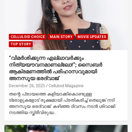
CELLULOID CHOICE
MAIN STORY
MOVIE UPDATES
TOP STORY
“വിമർശിക്കുന്ന എല്ലാവർക്കും
നിത്യയൗവനമാണല്ലോ!”; സൈബർ
ആക്രമണത്തിൽ പരിഹാസവുമായി
അനസൂയ ഭരദ്വാജ്
December 26, 2025
Celluloid Magazine
തന്റെ പ്രായത്തെ കളിയാക്കികൊണ്ടുള്ള
ട്രോളുകളോട് രൂക്ഷമായി പ്രതികരിച്ച് തെലുങ്ക് നടി
അനസൂയ ഭരദ്വാജ്. കഴിഞ്ഞ ദിവസം നടൻ ശിവാജി
നടത്തിയ സ്ത്രീവിരുദ്ധ…