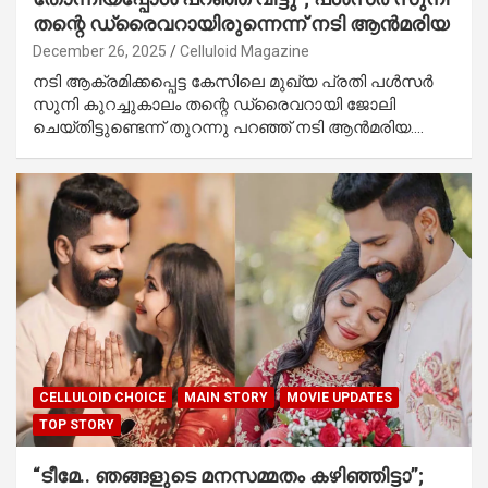
തന്റെ ഡ്രൈവറായിരുന്നെന്ന് നടി ആൻമരിയ
December 26, 2025
Celluloid Magazine
നടി ആക്രമിക്കപ്പെട്ട കേസിലെ മുഖ്യ പ്രതി പൾസർ
സുനി കുറച്ചുകാലം തന്റെ ഡ്രൈവറായി ജോലി
ചെയ്‍തിട്ടുണ്ടെന്ന് തുറന്നു പറഞ്ഞ് നടി ആൻമരിയ.…
CELLULOID CHOICE
MAIN STORY
MOVIE UPDATES
TOP STORY
“ടീമേ.. ഞങ്ങളുടെ മനസമ്മതം കഴിഞ്ഞിട്ടാ”;