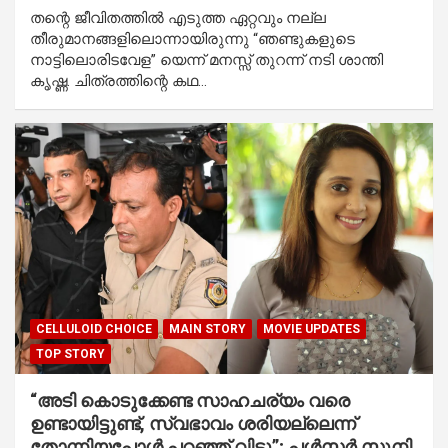
തന്റെ ജീവിതത്തിൽ എടുത്ത ഏറ്റവും നല്ല
തീരുമാനങ്ങളിലൊന്നായിരുന്നു “ഞണ്ടുകളുടെ
നാട്ടിലൊരിടവേള” യെന്ന് മനസ്സ് തുറന്ന് നടി ശാന്തി
കൃഷ്ണ. ചിത്രത്തിന്റെ കഥ…
CELLULOID CHOICE
MAIN STORY
MOVIE UPDATES
TOP STORY
“അടി കൊടുക്കേണ്ട സാഹചര്യം വരെ
ഉണ്ടായിട്ടുണ്ട്, സ്വഭാവം ശരിയല്ലെന്ന്
തോന്നിയപ്പോള്‍ പറഞ്ഞ് വിട്ടു”; പൾസർ സുനി