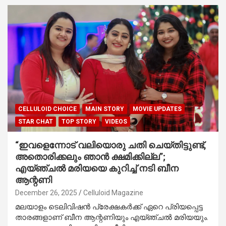
CELLULOID CHOICE
MAIN STORY
MOVIE UPDATES
STAR CHAT
TOP STORY
VIDEOS
“ഇവളെന്നോട് വലിയൊരു ചതി ചെയ്തിട്ടുണ്ട്,
അതൊരിക്കലും ഞാൻ ക്ഷമിക്കില്ല”;
എയ്ഞ്ചൽ മരിയയെ കുറിച്ച് നടി ബീന
ആന്റണി
December 26, 2025
Celluloid Magazine
മലയാളം ടെലിവിഷൻ പ്രേക്ഷകർക്ക് ഏറെ പ്രിയപ്പെട്ട
താരങ്ങളാണ് ബീന ആന്റണിയും എയ്ഞ്ചൽ മരിയയും.