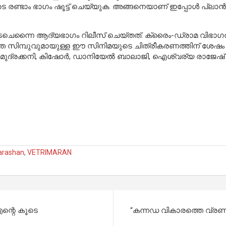
ടെ രണ്ടാം ഭാഗം ഷൂട്ട് ചെയ്യുക. അങ്ങനെയാണ് ഇപ്പോൾ പ്ലാൻ 
െ വടചെന്നൈ ആദ്യഭാഗം റിലീസ് ചെയ്തത്. ക്രൈം-ഡ്രാമ വിഭാഗത്
െ സിമ്പുവുമായുള്ള ഈ സിനിമയുടെ ചിത്രീകരണത്തിന് ശേഷം വ
മുദ്രക്കനി, കിഷോർ, ഡാനിയേൽ ബാലാജി, ഐശ്വര്യ രാജേഷ് ത
arashan
,
VETRIMARAN
ന്റെ കൂടെ
“കന്നഡ വികാരത്തെ വ്ര