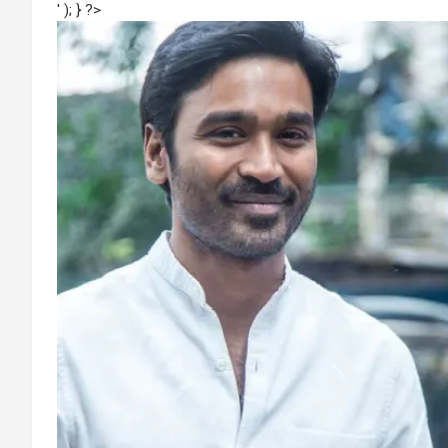
' ); } ?>