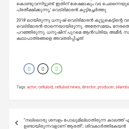
കൊണ്ടുവന്നിട്ടുണ്ട്. ഇതിന് ശേഷമാകും വട ചെന്നൈയു
പ്രതീക്ഷിക്കുന്നു,’ വെട്രിമാരൻ കൂട്ടിച്ചേർത്തു
2018 ലായിരുന്നു ധനുഷ്-വെട്രിമാരൻ കൂട്ടുകെട്ടിന്റ
വെട്രിമാരൻ താന്നെയായിരുന്നു. അതേസമയം, നേരത്ത
പറഞ്ഞിരുന്നു. ധനുഷിന് പുറമെ ആൻഡ്രിയ, അമീർ, സ
കഥാപാത്രങ്ങളെ അവതരിപ്പിച്ചത്.
Tags:
actor
,
celluloid
,
celluloid news
,
director
,
producer
,
silamb
Post
“നല്ലൊരു ശമ്പളം പോലുമില്ലാതിരുന്ന കാലത്ത് എ
navigation
ഉണ്ടായിരുന്നവളാണ് ആരതി”; ശിവകാർത്തികേയൻ