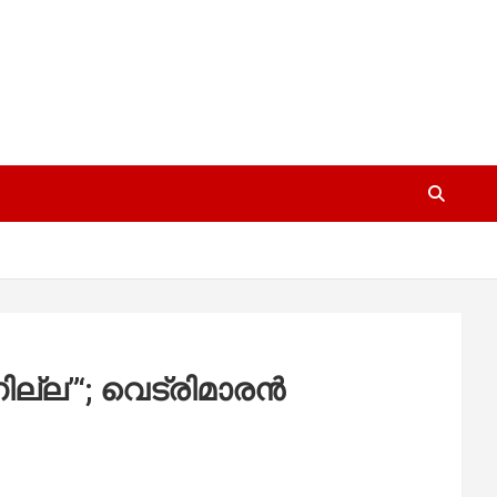
്ല”‘; വെട്രിമാരൻ