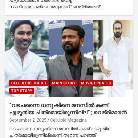
ഹൃദയത്തോട് ചേർത്തു വെച്ച
സംവിധായകരിലൊരാളാണ് “വെട്രിമാരൻ”.…
CELLULOID CHOICE
MAIN STORY
MOVIE UPDATES
TOP STORY
“വടചന്നൈ ധനുഷിനെ മനസിൽ കണ്ട്
എഴുതിയ ചിത്രമായിരുന്നില്ല”‘; വെട്രിമാരൻ
September 2, 2025
Celluloid Magazine
വടചന്നൈ ധനുഷിനെ മനസിൽ കണ്ട് എഴുതിയ
ചിത്രമായിരുന്നില്ലെന്ന് തുറന്ന് പറഞ്ഞ്