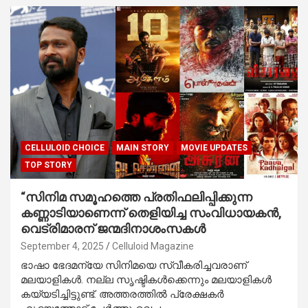
CELLULOID CHOICE
MAIN STORY
MOVIE UPDATES
TOP STORY
“സിനിമ സമൂഹത്തെ പ്രതിഫലിപ്പിക്കുന്ന
കണ്ണാടിയാണെന്ന് തെളിയിച്ച സംവിധായകൻ,
വെട്രിമാരന് ജന്മദിനാശംസകൾ
September 4, 2025
Celluloid Magazine
ഭാഷാ ഭേദമന്യേ സിനിമയെ സ്വീകരിച്ചവരാണ്
മലയാളികൾ. നല്ല സൃഷ്ടികൾക്കെന്നും മലയാളികൾ
കയ്യടിച്ചിട്ടുണ്ട്. അത്തരത്തിൽ പ്രേക്ഷകർ