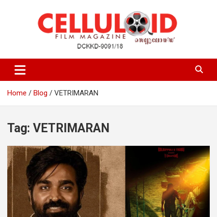
Skip
to
content
Film Magazine
celluloid
Home
Blog
VETRIMARAN
Tag:
VETRIMARAN