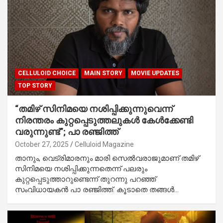
CELLULOID CHOICE
MAIN STORY
MOVIE UPDATES
TOP STORY
“തമിഴ് സിനിമയെ നശിപ്പിക്കുന്നുവെന്ന്
നിരന്തരം കുറ്റപ്പെടുത്തലുകൾ കേൾക്കേണ്ടി
വരുന്നുണ്ട്”; പാ രഞ്ജിത്ത്
October 27, 2025
Celluloid Magazine
താനും, വെട്രിമാരനും മാരി സെല്‍വരാജുമാണ് തമിഴ്
സിനിമയെ നശിപ്പിക്കുന്നതെന്ന് പലരും
കുറ്റപ്പെടുത്താറുണ്ടെന്ന് തുറന്നു പറഞ്ഞ്
സംവിധായകൻ പാ രഞ്ജിത്ത്. കൂടാതെ തങ്ങള്‍…