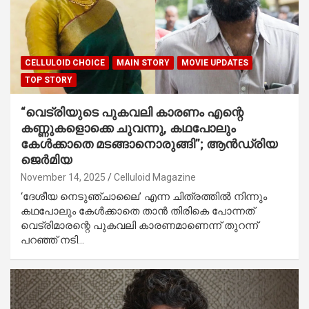
CELLULOID CHOICE
MAIN STORY
MOVIE UPDATES
TOP STORY
“വെട്രിയുടെ പുകവലി കാരണം എന്റെ
കണ്ണുകളൊക്കെ ചുവന്നു, കഥപോലും
കേൾക്കാതെ മടങ്ങാനൊരുങ്ങി”; ആൻഡ്രിയ
ജെർമിയ
November 14, 2025
Celluloid Magazine
‘ദേശീയ നെടുഞ്ചാലൈ’ എന്ന ചിത്രത്തിൽ നിന്നും
കഥപോലും കേൾക്കാതെ താൻ തിരികെ പോന്നത്
വെട്രിമാരന്റെ പുകവലി കാരണമാണെന്ന് തുറന്ന്
പറഞ്ഞ് നടി…