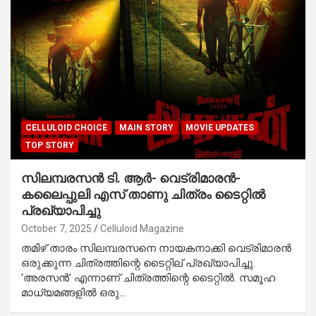
CELLULOID CHOICE
MAIN STORY
MOVIE UPDATES
TOP STORY
സിലമ്പരസൻ ടി. ആർ- വെട്രിമാരൻ-
കലൈപ്പുലി എസ് താണു ചിത്രം ടൈറ്റിൽ
പ്രഖ്യാപിച്ചു
October 7, 2025
Celluloid Magazine
തമിഴ് താരം സിലമ്പരസനെ നായകനാക്കി വെട്രിമാരൻ
ഒരുക്കുന്ന ചിത്രത്തിന്റെ ടൈറ്റില് പ്രഖ്യാപിച്ചു.
‘അരസൻ’ എന്നാണ് ചിത്രത്തിന്റെ ടൈറ്റിൽ. സമൂഹ
മാധ്യമങ്ങളിൽ ഒരു…