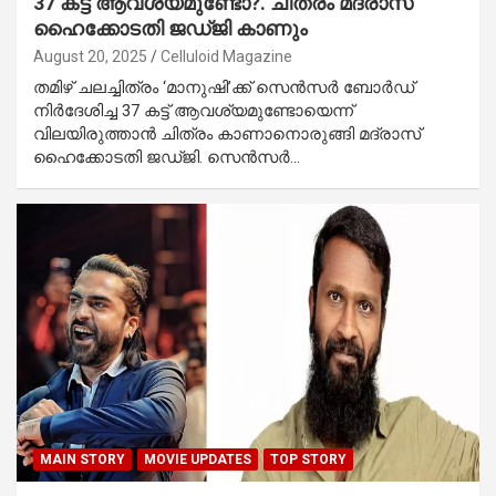
37 കട്ട്‌ ആവശ്യമുണ്ടോ?. ചിത്രം മദ്രാസ്
ഹൈക്കോടതി ജഡ്ജി കാണും
August 20, 2025
Celluloid Magazine
തമിഴ് ചലച്ചിത്രം ‘മാനുഷി’ക്ക് സെൻസർ ബോർഡ്
നിർദേശിച്ച 37 കട്ട്‌ ആവശ്യമുണ്ടോയെന്ന്
വിലയിരുത്താൻ ചിത്രം കാണാനൊരുങ്ങി മദ്രാസ്
ഹൈക്കോടതി ജഡ്ജി. സെൻസർ…
MAIN STORY
MOVIE UPDATES
TOP STORY