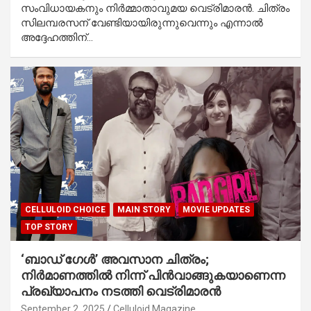
സംവിധായകനും നിർമ്മാതാവുമയ വെട്രിമാരൻ. ചിത്രം
സിലമ്പരസന് വേണ്ടിയായിരുന്നുവെന്നും എന്നാൽ
അദ്ദേഹത്തിന്…
CELLULOID CHOICE
MAIN STORY
MOVIE UPDATES
TOP STORY
‘ബാഡ് ഗേൾ’ അവസാന ചിത്രം;
നിര്‍മാണത്തില്‍ നിന്ന് പിന്‍വാങ്ങുകയാണെന്ന
പ്രഖ്യാപനം നടത്തി വെട്രിമാരന്‍
September 2, 2025
Celluloid Magazine