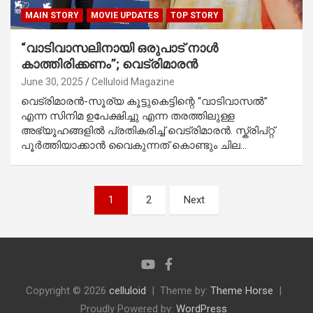
MAIN STORY
MOVIE UPDATES
TOP STORY
“വാടിവാസലിനായി ഒരുപാട് നാൾ
കാത്തിരിക്കണം”; വെട്രിമാരൻ
June 30, 2025
Celluloid Magazine
വെട്രിമാരൻ-സൂര്യ കൂട്ടുകെട്ടിന്റെ “വാടിവാസൽ”
എന്ന സിനിമ ഉപേക്ഷിച്ചു എന്ന തരത്തിലുള്ള
അഭ്യൂഹങ്ങളിൽ പ്രതികരിച്ച് വെട്രിമാരൻ. സ്ക്രിപ്റ്റ്
പൂർത്തിയാക്കാൻ വൈകുന്നത് കൊണ്ടും ചില…
Posts
1
2
Next
pagination
Copyright © 2026
celluloid
Theme by:
Theme Horse
Proudly Powered by:
WordPress