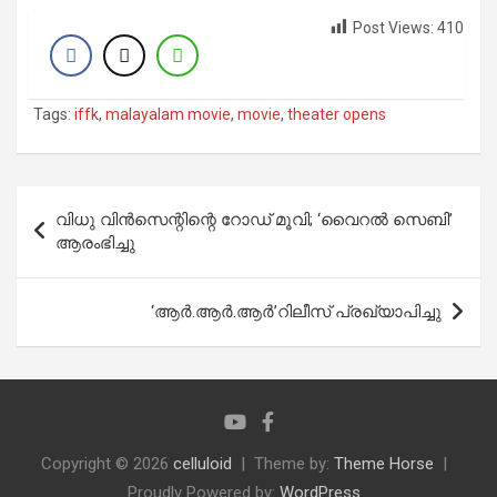
Post Views:
410
Tags:
iffk
,
malayalam movie
,
movie
,
theater opens
Post
വിധു വിന്‍സെന്റിന്റെ റോഡ് മൂവി; ‘വൈറൽ സെബി’
navigation
ആരംഭിച്ചു
‘ആര്‍.ആര്‍.ആര്‍’റിലീസ് പ്രഖ്യാപിച്ചു
Copyright © 2026
celluloid
Theme by:
Theme Horse
Proudly Powered by:
WordPress