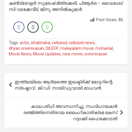
കണ്‍ട്രോളര്‍ സുരേഷ് മിത്രക്കരി, പിആര്‍ഒ – വൈശാഖ്
സി വടക്കേവീട്, ജിനു അനില്‍കുമാര്‍.
Post Views:
86
Tags:
actor
,
bhabhaba
,
celluloid
,
celluloid news
,
dhyan sreenivasan
,
DILEEP
,
malayalam movie
,
mohanlal
,
Movie News
,
Movie Updates
,
new movie
,
sreenivasan
Post
ഇന്ത്യയിലെ ആദ്യത്തെ ഇലക്ട്രിക്ക് മോട്ടറിന്റെ
navigation
സ്രഷ്ടാവ് ; ജി.ഡി. നായിഡുവായി മാധവൻ
കാലപരിധി അവസാനിച്ചു; സംവിധായകൻ
രഞ്ജിത്തിനെതിരായ ലൈംഗികാതിക്രമ കേസ്
റദ്ദാക്കി ഹൈക്കോടതി