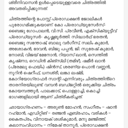
ശ്രീനിവാസൻ ഉൾപ്പെടെയുള്ളവരെ ചിത്രത്തിൽ
അവതരിപ്പിക്കുന്നത്.
ചിത്രത്തിന്റെ പോസ്റ്റ് പ്രൊഡക്ഷൻ ജോലികൾ
പുരോഗമിക്കുകയാണ്. കോ പ്രൊഡ്യൂസേര്‍സ്-
ബൈജു ഗോപാലന്‍, വി.സി. പ്രവീണ്‍, എക്‌സിക്യൂട്ടീവ്
പ്രൊഡ്യൂസര്‍- കൃഷ്ണമൂര്‍ത്തി. സിദ്ധാർഥ് ഭരതൻ,
ബൈജു സന്തോഷ്, ബാലു വർഗീസ്, സലിം കുമാർ,
അശോകൻ, ദേവൻ, ബിജു പപ്പൻ, ജി. സുരേഷ് കുമാർ,
നോബി, വിജയ് മേനോൻ, റിയാസ് ഖാൻ, സെന്തിൽ
കൃഷ്‌ണാ, റെഡിൻ കിങ്സ്‌ലി (തമിഴ്), ഷമീർ ഖാൻ
(പ്രേമലു ഫെയിം) ഷിൻസ്, ശരണ്യ പൊൻ വണ്ണൻ,
നൂറിൻ ഷെറീഫ്, ധനശ്രീ, ലങ്കാ ലഷ്‌മി,
കോറിയോഗ്രാഫർ സാന്റി എന്നിവരും ചിത്രത്തിൻ്റെ
താരനിരയിലുണ്ട്. വമ്പൻ ബഡ്‌ജറ്റിൽ ഒരുക്കിയ ചിത്രം
കോയമ്പത്തൂർ, പാലക്കാട്, പൊള്ളാച്ചി, കൊച്ചി
ഭാഗങ്ങളിലായി ആണ് ചിത്രീകരിച്ചത്.
ഛായാഗ്രഹണം – അരുണ്‍ മോഹന്‍, സംഗീതം – ഷാന്‍
റഹ്‌മാന്‍, എഡിറ്റിങ് – രഞ്ജന്‍ ഏബ്രഹാം, വരികള്‍ –
കൈതപ്രം, വിനായക് ശശികുമാര്‍, മനു മഞ്ജിത്ത്,
കലാസംവിധാനം – നിമേഷ് താനൂര്‍, പ്രൊഡക്ഷന്‍