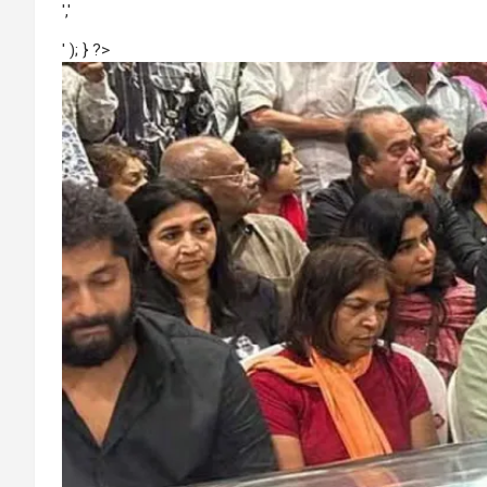
','
' ); } ?>