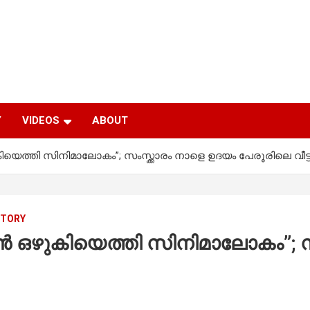
Y
VIDEOS
ABOUT
െത്തി സിനിമാലോകം”; സംസ്ക്കാരം നാളെ ഉദയം പേരൂരിലെ വീട്
STORY
 ഒഴുകിയെത്തി സിനിമാലോകം”; സം