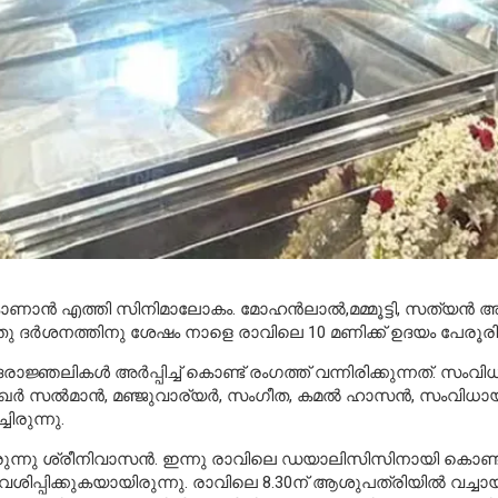
 എത്തി സിനിമാലോകം. മോഹൻലാൽ,മമ്മൂട്ടി, സത്യൻ അന്തിക്
തു ദർശനത്തിനു ശേഷം നാളെ രാവിലെ 10 മണിക്ക് ഉദയം പേരൂരിലെ
ലികൾ അർപ്പിച്ച് കൊണ്ട് രംഗത്ത് വന്നിരിക്കുന്നത്. സംവി
ദുൽഖർ സൽമാൻ, മഞ്ജുവാര്യർ, സംഗീത, കമൽ ഹാസൻ, സംവിധായക
ിരുന്നു.
്നു ശ്രീനിവാസൻ. ഇന്നു രാവിലെ ഡയാലിസിസിനായി കൊണ്ട
േശിപ്പിക്കുകയായിരുന്നു. രാവിലെ 8.30ന് ആശുപത്രിയിൽ വച്ചായി