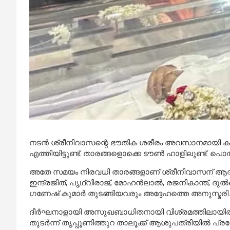
നടൻ ശ്രീനിവാസന്റെ ഭൗതിക ശരീരം അവസാനമായി കാണാൻ
എത്തിയിട്ടുണ്ട്. താരങ്ങളൊക്കെ ടൗൺ ഹാളിലുണ്ട്. പൊ
അതേ സമയം നിരവധി താരങ്ങളാണ് ശ്രീനിവാസന് ആദരാജ്ഞ
ഇന്ദ്രജിത്, പൃഥ്വിരാജ്, മോഹൻലാൽ, രജനികാന്ത്, 
ഗണേഷ് കുമാർ തുടങ്ങിയവരും അദ്ദേഹത്തെ അനുസ്മരിച്ച
ദീർഘനാളായി അസുഖബാധിതനായി വിശ്രമത്തിലായിരുന
തുടർന്ന് തൃപ്പൂണിത്തുറ താലൂക്ക് ആശുപത്രിയിൽ പ്രവ