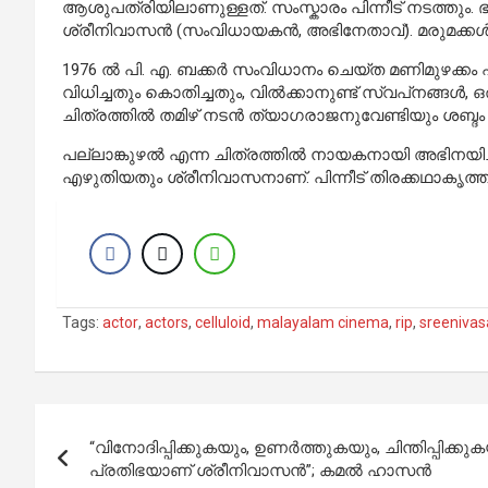
ആശുപത്രിയിലാണുള്ളത്. സംസ്കാരം പിന്നീട് നടത്തും.
ശ്രീനിവാസൻ (സംവിധായകൻ, അഭിനേതാവ്). മരുമക്കൾ: 
1976 ൽ പി. എ. ബക്കർ സംവിധാനം ചെയ്‌ത മണിമുഴക്കം എ
വിധിച്ചതും കൊതിച്ചതും, വിൽക്കാനുണ്ട് സ്വപ്‌നങ്ങൾ, ഒര
ചിത്രത്തിൽ തമിഴ് നടൻ ത്യാഗരാജനുവേണ്ടിയും ശബ്ദം ന
പല്ലാങ്കുഴൽ എന്ന ചിത്രത്തിൽ നായകനായി അഭിനയിച
എഴുതിയതും ശ്രീനിവാസനാണ്. പിന്നീട് തിരക്കഥാകൃത്
Tags:
actor
,
actors
,
celluloid
,
malayalam cinema
,
rip
,
sreenivas
Post
“വിനോദിപ്പിക്കുകയും, ഉണർത്തുകയും, ചിന്തിപ്പ
navigation
പ്രതിഭയാണ് ശ്രീനിവാസൻ”; കമൽ ഹാസൻ