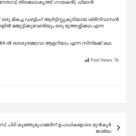
ിനേതാവ്, തിരക്കഥാകൃത്ത്, ഗായകൻ), ധ്യാൻ
രു മികച്ച ഡബ്ബിംഗ് ആർട്ടിസ്റ്റുകൂടിയായ ശ്രീനിവാസൻ
ൽ മമ്മുട്ടിക്കുവേണ്ടിയും ഒരു മുത്തശ്ശിക്കഥ എന്ന
84-ൽ ഓടരുതമ്മാവാ ആളറിയാം എന്ന സിനിമക്ക് കഥ
Post Views:
76
; പിടി കുഞ്ഞുമുഹമ്മദിന് ഉപാധികളോടെ മുൻ‌കൂർ
ജാമ്യം