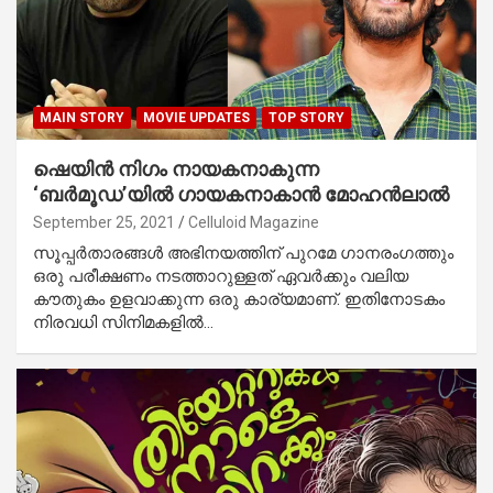
MAIN STORY
MOVIE UPDATES
TOP STORY
ഷെയിന്‍ നിഗം നായകനാകുന്ന
‘ബര്‍മൂഡ’യില്‍ ഗായകനാകാന്‍ മോഹന്‍ലാല്‍
September 25, 2021
Celluloid Magazine
സൂപ്പര്‍താരങ്ങള്‍ അഭിനയത്തിന് പുറമേ ഗാനരംഗത്തും
ഒരു പരീക്ഷണം നടത്താറുള്ളത് ഏവര്‍ക്കും വലിയ
കൗതുകം ഉളവാക്കുന്ന ഒരു കാര്യമാണ്. ഇതിനോടകം
നിരവധി സിനിമകളില്‍…