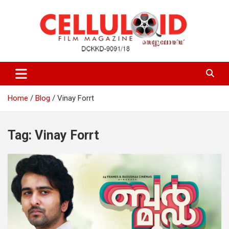
Skip
to
content
Film Magazine
celluloid
Home
Blog
Vinay Forrt
Tag:
Vinay Forrt