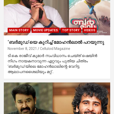
MAIN STORY
MOVIE UPDATES
TOP STORY
VIDEOS
‘ബര്‍മുഡ’യെ കുറിച്ച് മോഹന്‍ലാല്‍ പറയുന്നു
November 8, 2021
Celluloid Magazine
ടി.കെ രാജീവ് കുമാര്‍ സംവിധാനം ചെയ്ത് ഷെയിന്‍
നിഗം നായകനാവുന്ന ഏറ്റവും പുതിയ ചിത്രം
‘ബര്‍മുഡ’യിലെ മോഹന്‍ലാലിന്റെ വേറിട്ട
ആലാപനശൈലിയും മറ്റ്…