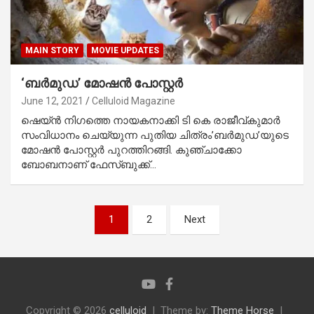
MAIN STORY
MOVIE UPDATES
‘ബര്‍മുഡ’ മോഷന്‍ പോസ്റ്റര്‍
June 12, 2021
Celluloid Magazine
ഷെയ്ന്‍ നിഗത്തെ നായകനാക്കി ടി കെ രാജീവ്കുമാര്‍
സംവിധാനം ചെയ്യുന്ന പുതിയ ചിത്രം’ബര്‍മുഡ’യുടെ
മോഷന്‍ പോസ്റ്റര്‍ പുറത്തിറങ്ങി. കുഞ്ചാക്കോ
ബോബനാണ് ഫേസ്ബുക്ക്…
Posts
1
2
Next
pagination
Copyright © 2026
celluloid
Theme by:
Theme Horse