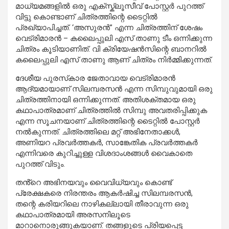
മാധ്യമങ്ങളിൽ ഒരു എക്സ്ക്ലൂസീവ് പോസ്റ്റർ പുറത്ത്
വിട്ടു കൊണ്ടാണ് ചിത്രത്തിന്റെ ടൈറ്റിൽ
പ്രഖ്യാപിച്ചത്. ‘അസുരൻ” എന്ന ചിത്രത്തിന് ശേഷം
വെട്രിമാരൻ – കലൈപ്പുലി എസ് താണു ടീം ഒന്നിക്കുന്ന
ചിത്രം കൂടിയാണിത്. വി ക്രിയേഷൻസിന്റെ ബാനറിൽ
കലൈപ്പുലി എസ് താണു ആണ് ചിത്രം നിർമ്മിക്കുന്നത്.
ദേശീയ പുരസ്‍കാര ജേതാവായ വെട്രിമാരൻ
ആദ്യമായാണ് സിലമ്പരസൻ എന്ന സിമ്പുവുമായി ഒരു
ചിത്രത്തിനായി ഒന്നിക്കുന്നത്. അതിശക്തമായ ഒരു
കഥാപാത്രമാണ് ചിത്രത്തിൽ സിമ്പു അവതരിപ്പിക്കുക
എന്ന സൂചനയാണ് ചിത്രത്തിന്റെ ടൈറ്റിൽ പോസ്റ്റർ
നൽകുന്നത്. ചിത്രത്തിലെ മറ്റ് അഭിനേതാക്കൾ,
അണിയറ പ്രവർത്തകർ, സാങ്കേതിക പ്രവർത്തകർ
എന്നിവരെ കുറിച്ചുള്ള വിശദാംശങ്ങൾ വൈകാതെ
പുറത്ത് വിടും.
തൻ്റെ അഭിനയവും വൈവിധ്യവും കൊണ്ട്
പ്രേക്ഷകരെ നിരന്തരം ആകർഷിച്ച സിലമ്പരസൻ,
തന്റെ കരിയറിലെ നാഴികല്ലായി തീരാവുന്ന ഒരു
കഥാപാത്രമായി അരസനിലൂടെ
മാറാനൊരുങ്ങുകയാണ്. തങ്ങളുടെ പ്രിയപ്പെട്ട