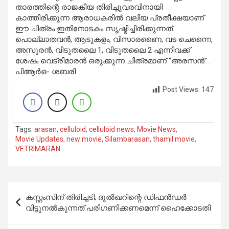
താരത്തിന്റെ രാജകീയ തിരിച്ചുവരവിനായി
കാത്തിരിക്കുന്ന ആരാധകരിൽ വലിയ പ്രതീക്ഷയാണ്
ഈ ചിത്രം ഇതിനോടകം സൃഷ്ടിച്ചിരിക്കുന്നത്.
പൊല്ലാതവൻ, ആടുകളം, വിസാരണൈ, വട ചെന്നൈ,
അസുരൻ, വിടുതലൈ 1, വിടുതലൈ 2 എന്നിവക്ക്
ശേഷം വെട്രിമാരൻ ഒരുക്കുന്ന ചിത്രമാണ് “അരസൻ” .
പിആർഒ- ശബരി
Post Views:
147
Tags:
arasan
,
celluloid
,
celluloid news
,
Movie News
,
Movie Updates
,
new movie
,
Silambarasan
,
thamil movie
,
VETRIMARAN
Post
കസ്റ്റംസിന് തിരിച്ചടി; ദുല്‍ഖറിന്റെ ഡിഫന്‍ഡര്‍
navigation
വിട്ടുനല്‍കുന്നത് പരിഗണിക്കണമെന്ന് ഹൈക്കോടതി