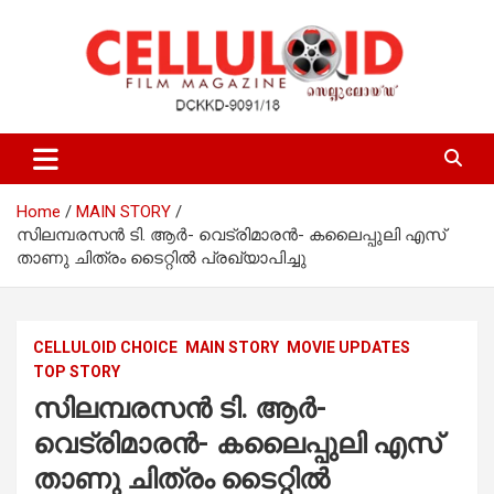
Skip
to
content
Film Magazine
celluloid
Home
MAIN STORY
സിലമ്പരസൻ ടി. ആർ- വെട്രിമാരൻ- കലൈപ്പുലി എസ്
താണു ചിത്രം ടൈറ്റിൽ പ്രഖ്യാപിച്ചു
CELLULOID CHOICE
MAIN STORY
MOVIE UPDATES
TOP STORY
സിലമ്പരസൻ ടി. ആർ-
വെട്രിമാരൻ- കലൈപ്പുലി എസ്
താണു ചിത്രം ടൈറ്റിൽ