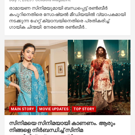
രാമായണ സിനിമയുമായി ബന്ധപ്പെട്ട് രൺബീർ
കപൂറിനെതിരെ സോഷ്യൽ മീഡിയയിൽ വ്യാപകമായി
നടക്കുന്ന ഹേറ്റ് ക്യാമ്പയിനെതിരെ പ്രതികരിച്ച്
ഗായിക ചിന്മയി. നേരത്തെ രൺബീർ…
MAIN STORY
MOVIE UPDATES
TOP STORY
സിനിമയെ സിനിമയായി കാണണം. ആരും
നിങ്ങളെ നിർബന്ധിച്ച് സിനിമ