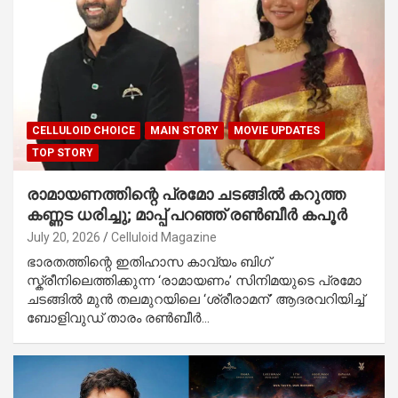
CELLULOID CHOICE
MAIN STORY
MOVIE UPDATES
TOP STORY
രാമായണത്തിന്റെ പ്രമോ ചടങ്ങിൽ കറുത്ത
കണ്ണട ധരിച്ചു; മാപ്പ് പറഞ്ഞ് രൺബീർ കപൂർ
July 20, 2026
Celluloid Magazine
ഭാരതത്തിന്റെ ഇതിഹാസ കാവ്യം ബിഗ്
സ്ക്രീനിലെത്തിക്കുന്ന ‘രാമായണം’ സിനിമയുടെ പ്രമോ
ചടങ്ങിൽ മുൻ തലമുറയിലെ ‘ശ്രീരാമന്’ ആദരവറിയിച്ച്
ബോളിവുഡ് താരം രൺബീർ…