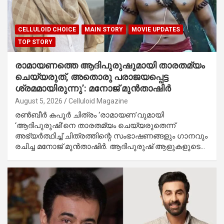
CELLULOID CHOICE
MAIN STORY
MOVIE UPDATES
TOP STORY
രാമായണത്തെ ആദിപുരുഷുമായി താരതമ്യം
ചെയ്യരുത്, അതൊരു പരാജയപ്പെട്ട
ശ്രമമായിരുന്നു’: മനോജ് മുൻതാഷിർ
August 5, 2026
Celluloid Magazine
രൺബീർ കപൂർ ചിത്രം ‘രാമായണ’വുമായി
‘ആദിപുരുഷി’നെ താരതമ്യം ചെയ്യരുതെന്ന്
അഭ്യർത്ഥിച്ച് ചിത്രത്തിന്റെ സംഭാഷണങ്ങളും ഗാനവും
രചിച്ച മനോജ് മുൻതാഷിർ. ആദിപുരുഷ് ആളുകളുടെ…