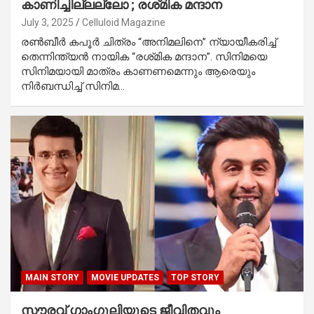
കാണിച്ചില്ലല്ലോ ; രശ്‌മിക മന്ദാന
July 3, 2025
Celluloid Magazine
രൺബീർ കപൂർ ചിത്രം “അനിമലിനെ” ന്യായീകരിച്ച്
തെന്നിന്ത്യൻ നായിക “രശ്‌മിക മന്ദാന”. സിനിമയെ
സിനിമയായി മാത്രം കാണണമെന്നും ആരെയും
നിർബന്ധിച്ച് സിനിമ…
MAIN STORY
MOVIE UPDATES
TOP STORY
സൗരവ് ഗാംഗുലിയുടെ ജീവിതവും