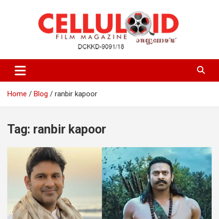
Skip
to
content
Film Magazine
celluloid
Home
Blog
ranbir kapoor
Tag:
ranbir kapoor