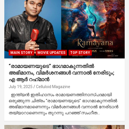
MAIN STORY
MOVIE UPDATES
TOP STORY
“രാമായണയുടെ” ഭാഗമാകുന്നതിൽ
അഭിമാനം, വിമർശനങ്ങൾ വന്നാൽ നേരിടും;
എ ആർ റഹ്‌മാൻ
July 19, 2025
Celluloid Magazine
ഇന്ത്യൻ ഇതിഹാസം രാമായണത്തിനാസ്പദമായി
ഒരുങ്ങുന്ന ചിത്രം “രാമായണയുടെ” ഭാഗമാകുന്നതിൽ
അഭിമാനമാണെന്നും വിമർശനങ്ങൾ വന്നാൽ നേരിടാൻ
തയ്യാറാണെന്നും തുറന്നു പറഞ്ഞ് സംഗീത…