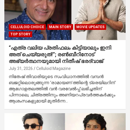
CELLULOID CHOICE
MAIN STORY
MOVIE UPDATES
TOP STORY
“എത്ര വലിയ പ്രതിഫലം കിട്ടിയാലും ഇനി
അത് ചെയ്യരുത്!”; രൺബീറിനോട്
അഭ്യർത്ഥനയുമായി നിതീഷ് ഭരദ്വാജ്
July 31, 2026
Celluloid Magazine
നിതേഷ് തിവാരിയുടെ സംവിധാനത്തിൽ വമ്പൻ
ബജറ്റിലൊരുങ്ങുന്ന ‘രാമായണ’ത്തിന്റെ ട്രെയിലറിന്
ആഗോളതലത്തിൽ വൻ വരവേൽപ്പ് ലഭിച്ചതിന്
പിന്നാലെ, ചിത്രത്തിനും അണിയറപ്രവർത്തകർക്കും
ആശംസകളുമായി മുതിർന്ന…