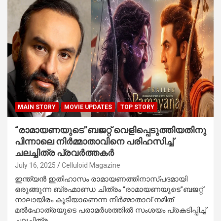
MAIN STORY
MOVIE UPDATES
TOP STORY
“രാമായണയുടെ”ബജറ്റ് വെളിപ്പെടുത്തിയതിനു
പിന്നാലെ നിർമ്മാതാവിനെ പരിഹസിച്ച്
ചലച്ചിത്ര പ്രവര്‍ത്തകര്‍
July 16, 2025
Celluloid Magazine
ഇന്ത്യൻ ഇതിഹാസം രാമായണത്തിനാസ്പദമായി
ഒരുങ്ങുന്ന ബ്രഹ്മാണ്ഡ ചിത്രം “രാമായണയുടെ”ബജറ്റ്
നാലായിരം കൂടിയാണെന്ന നിർമ്മാതാവ് നമിത്
മൽഹോത്രയുടെ പരാമർശത്തിൽ സംശയം പ്രകടിപ്പിച്ച്
ചലച്ചിത്ര…