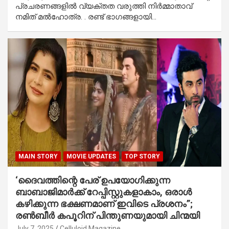
പ്രചരണങ്ങളിൽ വ്യക്തത വരുത്തി നിർമ്മാതാവ്
നമിത് മൽഹോത്ര. . രണ്ട് ഭാഗങ്ങളായി…
MAIN STORY
MOVIE UPDATES
TOP STORY
‘ദൈവത്തിന്റെ പേര് ഉപയോഗിക്കുന്ന
ബാബാജിമാര്‍ക്ക് റേപ്പിസ്റ്റുകളാകാം, ഒരാള്‍
കഴിക്കുന്ന ഭക്ഷണമാണ് ഇവിടെ പ്രശനം”;
രൺബീർ കപൂറിന് പിന്തുണയുമായി ചിന്മയി
July 7, 2025
Celluloid Magazine