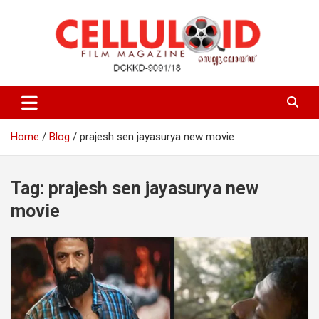
Skip
to
content
Film Magazine
celluloid
Home
Blog
prajesh sen jayasurya new movie
Tag:
prajesh sen jayasurya new
movie