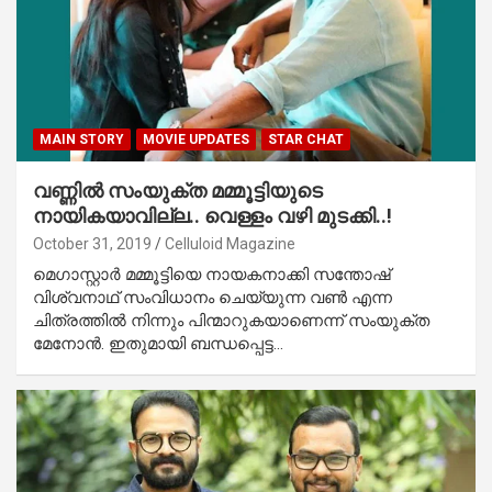
MAIN STORY
MOVIE UPDATES
STAR CHAT
വണ്ണില്‍ സംയുക്ത മമ്മൂട്ടിയുടെ
നായികയാവില്ല.. വെള്ളം വഴി മുടക്കി..!
October 31, 2019
Celluloid Magazine
മെഗാസ്റ്റാര്‍ മമ്മൂട്ടിയെ നായകനാക്കി സന്തോഷ്
വിശ്വനാഥ് സംവിധാനം ചെയ്യുന്ന വണ്‍ എന്ന
ചിത്രത്തില്‍ നിന്നും പിന്മാറുകയാണെന്ന് സംയുക്ത
മേനോന്‍. ഇതുമായി ബന്ധപ്പെട്ട…