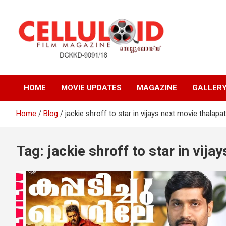
Skip
to
content
Film Magazine
celluloid
HOME
MOVIE UPDATES
MAGAZINE
GALLER
Home
Blog
jackie shroff to star in vijays next movie thalapa
Tag:
jackie shroff to star in vij