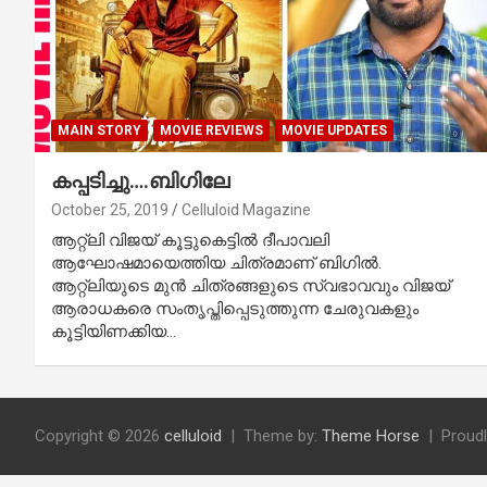
MAIN STORY
MOVIE REVIEWS
MOVIE UPDATES
കപ്പടിച്ചു….ബിഗിലേ
October 25, 2019
Celluloid Magazine
ആറ്റ്‌ലി വിജയ് കൂട്ടുകെട്ടില്‍ ദീപാവലി
ആഘോഷമായെത്തിയ ചിത്രമാണ് ബിഗില്‍.
ആറ്റ്‌ലിയുടെ മുന്‍ ചിത്രങ്ങളുടെ സ്വഭാവവും വിജയ്
ആരാധകരെ സംതൃപ്തിപ്പെടുത്തുന്ന ചേരുവകളും
കൂട്ടിയിണക്കിയ…
Copyright © 2026
celluloid
Theme by:
Theme Horse
Proud