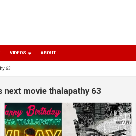
Y
VIDEOS
ABOUT
thy 63
ays next movie thalapathy 63