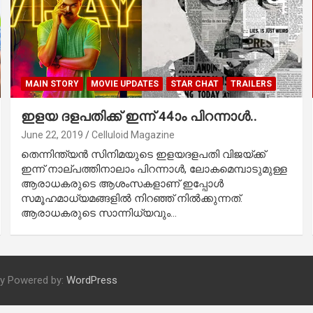
MAIN STORY
MOVIE UPDATES
STAR CHAT
TRAILERS
ഇളയ ദളപതിക്ക് ഇന്ന് 44ാം പിറന്നാള്‍..
June 22, 2019
Celluloid Magazine
തെന്നിന്ത്യന്‍ സിനിമയുടെ ഇളയദളപതി വിജയ്ക്ക്
ഇന്ന് നാല്പത്തിനാലാം പിറന്നാള്‍, ലോകമെമ്പാടുമുള്ള
ആരാധകരുടെ ആശംസകളാണ് ഇപ്പോള്‍
സമൂഹമാധ്യമങ്ങളില്‍ നിറഞ്ഞ് നില്‍ക്കുന്നത്.
ആരാധകരുടെ സാന്നിധ്യവും…
ly Powered by:
WordPress