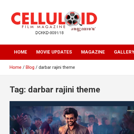
Skip
to
content
Film Magazine
celluloid
HOME
MOVIE UPDATES
MAGAZINE
GALLER
Home
Blog
darbar rajini theme
Tag:
darbar rajini theme