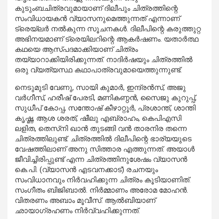
കുടുംബചിത്രവുമായാണ് ദിലീപും ചിത്രത്തിന്റെ
സംവിധായകന്‍ വ്യാസനുമെത്തുന്നത് എന്നാണ്
ട്രെയ്‌ലര്‍ നല്‍കുന്ന സൂചനകള്‍. ദിലീപിന്റെ കരുത്തുറ്റ
അഭിനയമാണ് ട്രെയിലറിന്റെ ആകര്‍ഷണം. യതാര്‍ത്ഥ
കഥയെ ആസ്പദമാക്കിയാണ് ചിത്രം
തയ്യാറാക്കിയിരിക്കുന്നത്. നാദിര്‍ഷയും ചിത്രത്തില്‍
ഒരു വ്യത്യസ്ഥ കഥാപാത്രവുമായെത്തുന്നുണ്ട്.
നെടുമുടി വേണു, സായി കുമാര്‍, ഇന്ദ്രന്‍സ്, അജു
വര്‍ഗീസ്, ഹരീഷ് പേരടി, മണികണ്ഠന്‍, സൈജു കുറുപ്പ്,
സുധീപ് കോപ്പ, സന്തോഷ് കീഴാറ്റൂര്‍, പ്രശാന്ത്, ശാന്തി
കൃഷ്ണ, ആശ ശരത്, ഷീലു എബ്രാഹം, കെപിഎസി
ലളിത, തെസ്‌നി ഖാന്‍ തുടങ്ങി വന്‍ താരനിര തന്നെ
ചിത്രത്തിലുണ്ട്. ചിത്രത്തില്‍ ദിലീപിന്റെ ഭാര്യയുടെ
വേഷത്തിലാണ് അനു സിത്താര എത്തുന്നത്. അയാൾ
ജീവിച്ചിരിപ്പുണ്ട്‌ എന്ന ചിത്രത്തിനുശേഷം വ്യാസൻ
കെ.പി. (വ്യാസൻ എടവനക്കാട്‌) രചനയും
സംവിധാനവും നിർവഹിക്കുന്ന ചിത്രം കൂടിയാണിത്.
സംഗീതം ബിജിബാല്‍. നിര്‍മ്മാണം അരോമ മോഹന്‍.
വിതരണം അബാം മൂവീസ്. ആല്‍ബിയാണ്
ഛായാഗ്രഹണം നിര്‍വ്വഹിക്കുന്നത്.