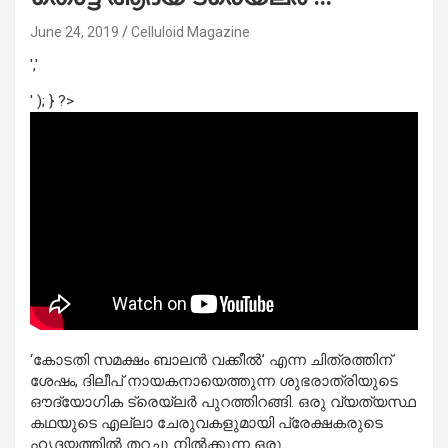
June 24, 2019
Celluloid Magazine
','
' ); } ?>
‘കോടതി സമക്ഷം ബാലന്‍ വക്കീല്‍’ എന്ന ചിത്രത്തിന്
ശേഷം, ദിലീപ് നായകനായെത്തുന്ന ശുഭരാത്രിയുടെ
ഔദ്യോഗിക ട്രെയ്‌ലര്‍ പുറത്തിറങ്ങി. ഒരു വ്യത്യസ്ഥ
കഥയുടെ എല്ലാ ചേരുവകളുമായി പ്രേക്ഷകരുടെ
ഹൃദയത്തില്‍ തറച്ചു നില്‍ക്കുന്ന ഒരു