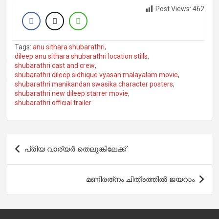
Post Views:
462
Tags:
anu sithara shubarathri
,
dileep anu sithara shubarathri location stills
,
shubarathri cast and crew
,
shubarathri dileep sidhique vyasan malayalam movie
,
shubarathri manikandan swasika character posters
,
shubarathri new dileep starrer movie
,
shubarathri official trailer
Post
പ്രിയ വാര്യര്‍ തെലുങ്കിലേക്ക്
navigation
മണിരത്‌നം ചിത്രത്തില്‍ ജയറാം