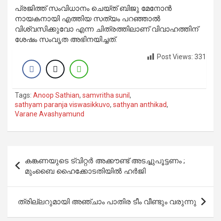
പ്രജിത്ത് സംവിധാനം ചെയ്ത് ബിജു മേനോന്‍
നായകനായി എത്തിയ സത്യം പറഞ്ഞാല്‍
വിശ്വസിക്കുവോ എന്ന ചിത്രത്തിലാണ് വിവാഹത്തിന്
ശേഷം സംവൃത അഭിനയിച്ചത്.
Post Views:
331
Tags:
Anoop Sathian
,
samvritha sunil
,
sathyam paranja viswasikkuvo
,
sathyan anthikad
,
Varane Avashyamund
Post
കങ്കണയുടെ ട്വിറ്റര്‍ അക്കൗണ്ട് അടച്ചുപൂട്ടണം ;
navigation
മുംബൈ ഹൈക്കോടതിയില്‍ ഹര്‍ജി
ത്രില്ലറുമായി അഞ്ചാം പാതിര ടീം വീണ്ടും വരുന്നു