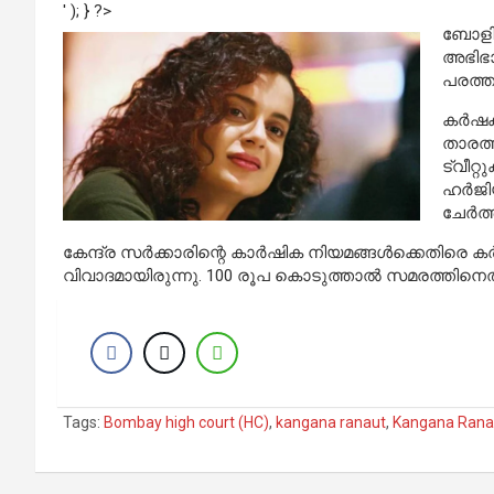
' ); } ?>
ബോളിവു
അഭിഭാഷ
പരത്ത
കര്‍ഷ
താരത്ത
ട്വീറ്
ഹര്‍ജി
ചേര്‍ത്ത
കേന്ദ്ര സര്‍ക്കാരിന്റെ കാര്‍ഷിക നിയമങ്ങള്‍ക്കെതിരെ
വിവാദമായിരുന്നു. 100 രൂപ കൊടുത്താല്‍ സമരത്തിനെത
Tags:
Bombay high court (HC)
,
kangana ranaut
,
Kangana Ranau