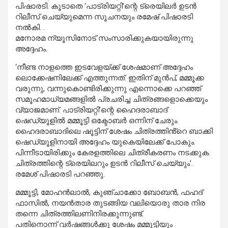
പിഷാരടി. കൂടാതെ ‘പാട്രിയറ്റി’ന്റെ ട്രെയിലർ ഉടൻ
റിലീസ് ചെയ്യുമെന്ന സൂചനയും രമേഷ് പിഷാരടി
നൽകി. .
മനോരമ ന്യൂസിനോട് സംസാരിക്കുകയായിരുന്നു
അദ്ദേഹം.
‘നീണ്ട നാളത്തെ ഇടവേളയ്ക്ക് ശേഷമാണ് അദ്ദേഹം
ലൊക്കേഷനിലേക്ക് എത്തുന്നത്. ഇതിന് മുൻപ്, മമ്മൂക്ക
വരുന്നു, വന്നുകൊണ്ടിരിക്കുന്നു എന്നൊക്കെ പറഞ്ഞ്
സമൂഹമാധ്യമങ്ങളിൽ പ്രചരിച്ച ചിത്രങ്ങളൊക്കെയും
വ്യാജമാണ്. പാട്രിയറ്റി’ന്റെ ഹൈദരാബാദ്
ഷെഡ്യൂളിൽ മമ്മൂട്ടി ഒക്ടോബർ ഒന്നിന് ചേരും.
ഹൈദരാബാദിലെ ഷൂട്ടിന് ശേഷം ചിത്രത്തിൻ്റെ ബാക്കി
ഷെഡ്യൂളിനായി അദ്ദേഹം യുകെയിലേക്ക് പോകും.
പിന്നീടായിരിക്കും കേരളത്തിലെ ചിത്രീകരണം നടക്കുക.
ചിത്രത്തിന്റെ ട്രെയിലറും ഉടൻ റിലീസ് ചെയ്യും’.
രമേശ് പിഷാരടി പറഞ്ഞു.
മമ്മൂട്ടി, മോഹൻലാൽ, കുഞ്ചാക്കോ ബോബൻ, ഫഹദ്
ഫാസിൽ, നയൻതാര തുടങ്ങിയ വലിയൊരു താര നിര
തന്നെ ചിത്രത്തിലണിനിരക്കുന്നുണ്ട്.
പതിനൊന്ന് വർഷങ്ങൾക്കു ശേഷം മമ്മൂട്ടിയും