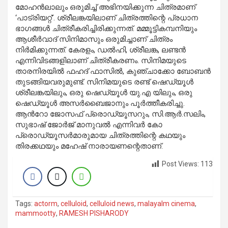
മോഹൻലാലും ഒരുമിച്ച് അഭിനയിക്കുന്ന ചിത്രമാണ്
‘പാട്രിയറ്റ്’. ശ്രീലങ്കയിലാണ് ചിത്രത്തിന്റെ പ്രധാന
ഭാഗങ്ങൾ ചിത്രീകരിച്ചിരിക്കുന്നത്. മമ്മൂട്ടികമ്പനിയും
ആശീർവാദ് സിനിമാസും ഒരുമിച്ചാണ് ചിത്രം
നിർമിക്കുന്നത്. കേരളം, ഡൽഹി, ശ്രീലങ്ക, ലണ്ടൻ
എന്നിവിടങ്ങളിലാണ് ചിത്രീകരണം. സിനിമയുടെ
താരനിരയിൽ ഫഹദ് ഫാസിൽ, കുഞ്ചാക്കോ ബോബൻ
തുടങ്ങിയവരുമുണ്ട്. സിനിമയുടെ രണ്ട് ഷെഡ്യൂൾ
ശ്രീലങ്കയിലും, ഒരു ഷെഡ്യൂൾ യു.എ യിലും, ഒരു
ഷെഡ്യൂൾ അസർബൈജാനും പൂർത്തീകരിച്ചു.
ആൻറോ ജോസഫ് പ്രൊഡ്യൂസറും, സി.ആർ.സലിം,
സുഭാഷ് ജോർജ് മാനുവൽ എന്നിവർ കോ
പ്രൊഡ്യൂസർമാരുമായ ചിത്രത്തിന്റെ കഥയും
തിരക്കഥയും മഹേഷ് നാരായണന്റെതാണ്.
Post Views:
113
Tags:
actorm
,
celluloid
,
celluloid news
,
malayalm cinema
,
mammootty
,
RAMESH PISHARODY