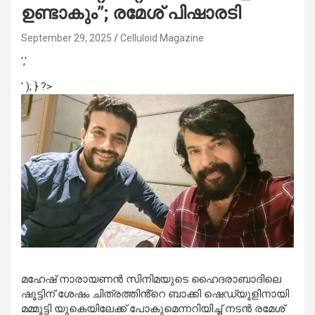
ഉണ്ടാകും”; രമേശ് പിഷാരടി
September 29, 2025
Celluloid Magazine
','
' ); } ?>
മഹേഷ് നാരായണൻ സിനിമയുടെ ഹൈദരാബാദിലെ
ഷൂട്ടിന് ശേഷം ചിത്രത്തിൻ്റെ ബാക്കി ഷെഡ്യൂളിനായി
മമ്മൂട്ടി യുകെയിലേക്ക് പോകുമെന്നറിയിച്ച് നടൻ രമേശ്