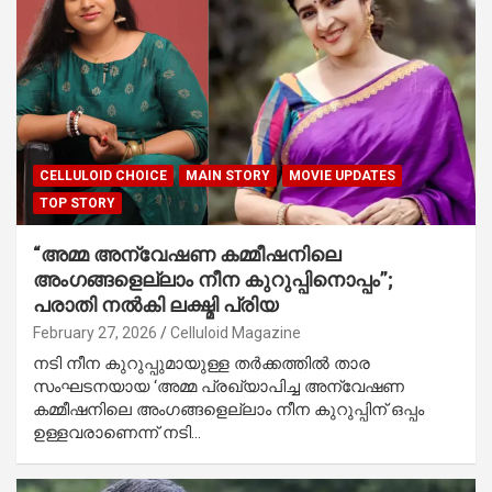
CELLULOID CHOICE
MAIN STORY
MOVIE UPDATES
TOP STORY
“അമ്മ അന്വേഷണ കമ്മീഷനിലെ
അംഗങ്ങളെല്ലാം നീന കുറുപ്പിനൊപ്പം”;
പരാതി നൽകി ലക്ഷ്മി പ്രിയ
February 27, 2026
Celluloid Magazine
നടി നീന കുറുപ്പുമായുള്ള തർക്കത്തിൽ താര
സംഘടനയായ ‘അമ്മ പ്രഖ്യാപിച്ച അന്വേഷണ
കമ്മീഷനിലെ അംഗങ്ങളെല്ലാം നീന കുറുപ്പിന് ഒപ്പം
ഉള്ളവരാണെന്ന് നടി…