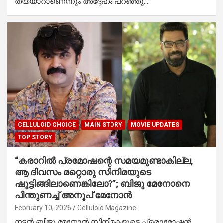
തയ്യാറാണെന്നും അദ്ദേഹം പറഞ്ഞു.…
CELLULOID CHOICE
MAIN STORY
MOVIE UPDATES
TOP STORY
“കരാറിൽ പ്രമോഷന്റെ സമയമുണ്ടാകില്ല,
ആ ദിവസം മറ്റൊരു സിനിമയുടെ
ഷൂട്ടിങ്ങിലാണെങ്കിലോ?”; ബിജു മേനോനെ
പിന്തുണച്ച് അനൂപ് മേനോന്‍
February 10, 2026
Celluloid Magazine
നടന്‍ ബിജു മേനോന്‍ സിനിമകളുടെ പ്രൊമോഷന്‍