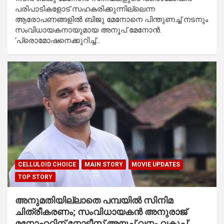
പരിപാടികളോട് സഹകരിക്കുന്നില്ലെന്ന
ആരോപണങ്ങളിൽ ബിജു മേനോനെ പിന്തുണച്ച് നടനും
സംവിധായകനായുമായ അനൂപ് മേനോൻ.
‘പ്രൊമോഷനെക്കുറിച്ച്…
CELLULOID CHOICE
MAIN STORY
MOVIE UPDATES
TOP STORY
അനുമതിയില്ലാതെ പമ്പയിൽ സിനിമ
ചിത്രീകരണം; സംവിധായകൻ അനുരാജ്
മനോഹറിന് നോട്ടീസ് അയച്ച് വനം വകുപ്പ്