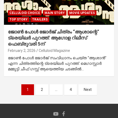
CELLULOID CHOICE
MAIN STORY
MOVIE UPDATES
TOP STORY
TRAILERS
ജോൺ പോൾ ജോർജ് ചിത്രം “ആശാന്റെ”
ട്രെയിലർ പുറത്ത്: ആഗോള റിലീസ്
ഫെബ്രുവരി 5ന്
February 2, 2026
Celluloid Magazine
ജോൺ പോൾ ജോർജ് സംവിധാനം ചെയ്ത “ആശാൻ”
എന്ന ചിത്രത്തിന്റെ ട്രെയിലർ പുറത്ത്. മെഗാസ്റ്റാർ
മമ്മൂട്ടി ചീഫ് ഗസ്റ്റ് ആയെത്തിയ ചടങ്ങിൽ…
Posts
1
2
…
4
Next
pagination