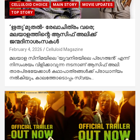
CELLULOID CHOICE
MAIN STORY
MOVIE UPDATES
TOP STORY
‘ഋതു’മുതൽ- രേഖാചിത്രം വരെ;
മലയാളത്തിന്റെ ആസിഫ് അലിക്ക്
ജന്മദിനാശംസകൾ
February 4, 2026
Celluloid Magazine
മലയാള സിനിമയിലെ ‘യുവനിരയിലെ പ്രഗത്ഭൻ‘ എന്ന്
നിസംശയം വിളിക്കാവുന്ന നടനാണ് ആസിഫ് അലി.
താരപ്രഭയേക്കാൾ കഥാപാത്രങ്ങൾക്ക് പ്രാധാന്യം
നൽകിയും, കാലത്തോടൊപ്പം സ്വയം…