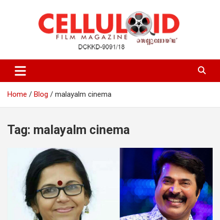
Skip
to
content
Film Magazine
celluloid
Home
Blog
malayalm cinema
Tag:
malayalm cinema