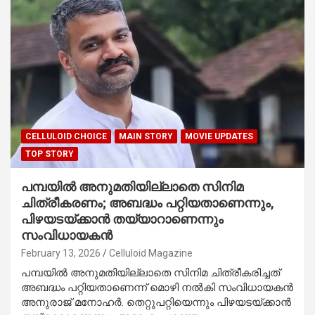
CELLULOID CHOICE
MAIN STORY
MOVIE UPDATES
TOP STORY
പമ്പയിൽ അനുമതിയില്ലാതെ സിനിമ
ചിത്രീകരണം; അബദ്ധം പറ്റിയതാണെന്നും,
പിഴയടയ്ക്കാൻ തയ്യാറാണെന്നും
സംവിധായകൻ
February 13, 2026
Celluloid Magazine
പമ്പയിൽ അനുമതിയില്ലാതെ സിനിമ ചിത്രീകരിച്ചത്
അബദ്ധം പറ്റിയതാണെന്ന് മൊഴി നൽകി സംവിധായകൻ
അനുരാജ് മനോഹർ. തെറ്റുപറ്റിയെന്നും പിഴയടയ്ക്കാൻ