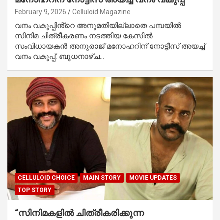
February 9, 2026
Celluloid Magazine
വനം വകുപ്പിൻ്റെ അനുമതിയില്ലാതെ പമ്പയിൽ
സിനിമ ചിത്രീകരണം നടത്തിയ കേസിൽ
സംവിധായകൻ അനുരാജ് മനോഹറിന് നോട്ടീസ് അയച്ച്
വനം വകുപ്പ്. ബുധനാഴ്ച…
CELLULOID CHOICE
MAIN STORY
MOVIE UPDATES
TOP STORY
“സിനിമകളിൽ ചിത്രീകരിക്കുന്ന