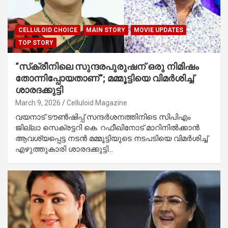
CELLULOID CHOICE
MAIN STORY
MOVIE UPDATES
TOP STORY
“സ്‌ക്രീനിലെ സുന്ദരപുരുഷന് ഒരു നിമിഷം
തോന്നിപ്പോയതാണ്”; മമ്മൂട്ടിയെ വിമർശിച്ച്
ശാരദക്കുട്ടി
March 9, 2026
Celluloid Magazine
വയനാട് ടൗൺഷിപ്പ് സന്ദർശനത്തിനിടെ സിപിഎം
ജില്ലാ സെക്രട്ടറി കെ. റഫീഖിനോട് മാറിനിൽക്കാൻ
ആവശ്യപ്പെട്ട നടൻ മമ്മൂട്ടിയുടെ നടപടിയെ വിമർശിച്ച്
എഴുത്തുകാരി ശാരദക്കുട്ടി…