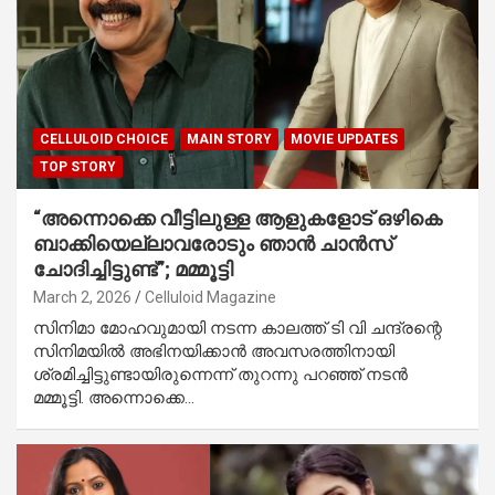
CELLULOID CHOICE
MAIN STORY
MOVIE UPDATES
TOP STORY
“അന്നൊക്കെ വീട്ടിലുള്ള ആളുകളോട് ഒഴികെ
ബാക്കിയെല്ലാവരോടും ഞാൻ ചാൻസ്
ചോദിച്ചിട്ടുണ്ട്”; മമ്മൂട്ടി
March 2, 2026
Celluloid Magazine
സിനിമാ മോഹവുമായി നടന്ന കാലത്ത് ടി വി ചന്ദ്രന്റെ
സിനിമയിൽ അഭിനയിക്കാൻ അവസരത്തിനായി
ശ്രമിച്ചിട്ടുണ്ടായിരുന്നെന്ന് തുറന്നു പറഞ്ഞ് നടൻ
മമ്മൂട്ടി. അന്നൊക്കെ…