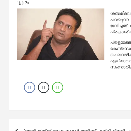
' ); } ?>
ശബരിമല സ
പറയുന്ന 
ജനിച്ചത് 
പ്രകാശ് 
പ്രളയത്ത
കേന്ദ്രസ
ചെലവഴിക്
എല്ലാവര
സംസാരിക്
Post