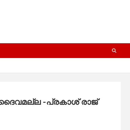
െ ദൈവമല്ല -പ്രകാശ് രാജ്