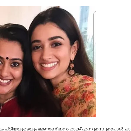
 പ്രിയയുടെയും മകനാണ് ഇസഹാക്ക് എന്ന ഇസ. ഇപ്പോള്‍ ചാ