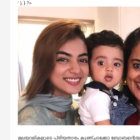
' ); } ?>
മലയാളികളുടെ പ്രിയതാരം കുഞ്ചാക്കോ ബോബന്റെയും