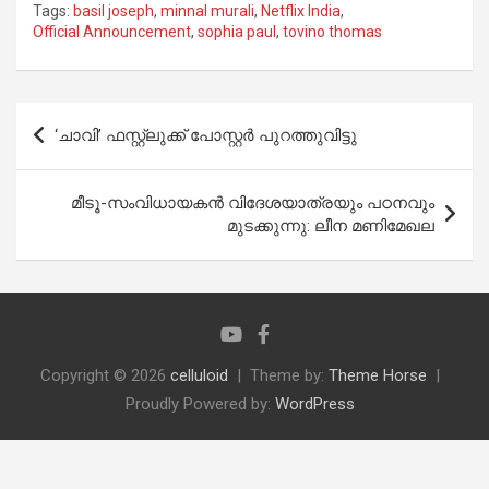
Tags:
basil joseph
,
minnal murali
,
Netflix India
,
Official Announcement
,
sophia paul
,
tovino thomas
Post
‘ചാവി’ ഫസ്റ്റ്‌ലുക്ക് പോസ്റ്റര്‍ പുറത്തുവിട്ടു
navigation
മീടൂ-സംവിധായകന്‍ വിദേശയാത്രയും പഠനവും
മുടക്കുന്നു: ലീന മണിമേഖല
Copyright © 2026
celluloid
Theme by:
Theme Horse
Proudly Powered by:
WordPress