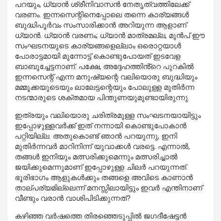
പറയും, ധ്യാൻ ശ്രീനിവാസൻ നേതൃത്വത്തിലേക്ക്
വരണം. ഇന്നസെന്റിനെപ്പോലെ തന്നെ കാര്യങ്ങൾ
ബുദ്ധിപൂർവം സംസാരിക്കാൻ അറിയുന്ന ആളാണ്
ധ്യാൻ. ധ്യാൻ വരണം; ധ്യാൻ മാത്രമല്ല, മുൻപ് ഈ
സംഘടനയുടെ കാര്യങ്ങളെല്ലാം ഒരൊറ്റയാൾ
പോരാട്ടമായി മുന്നോട്ട് കൊണ്ടുപോയത് ഇടവേള
ബാബുച്ചേട്ടനാണ്. പക്ഷേ, അദ്ദേഹത്തിൻ്റെ പുറകിൽ
ഇന്നസെന്റ് എന്ന മനുഷ്യന്റെ വലിയൊരു ബുദ്ധിയും
മമ്മൂക്കയുടെയും ലാലേട്ടന്റെയും പോലുള്ള മുതിർന്ന
നടന്മാരുടെ ശക്‌തമായ പിന്തുണയുമുണ്ടായിരുന്നു.
ഇത്രയും വലിയൊരു ചരിത്രമുള്ള സംഘടനയായിട്ടും
ഇപ്പോഴുള്ളവർക്ക് ഇത് നന്നായി കൊണ്ടുപോകാൻ
പറ്റിയില്ല. അതുകൊണ്ട് ഞാൻ പറയുന്നു, ഇനി
മുതിർന്നവർ മാറിനിന്ന് യുവാക്കൾ വരട്ടെ. എന്നാൽ,
തങ്ങൾ ഇനിയും മത്സരിക്കുമെന്നും മത്സരിച്ചാൽ
ജയിക്കുമെന്നുമാണ് ഇപ്പോഴുള്ള ചിലർ പറയുന്നത്.
ഭൂരിഭാഗം ആളുകൾക്കും തങ്ങളെ അവിടെ കാണാൻ
താല്‌പര്യമില്ലെന്ന് മനസ്സിലായിട്ടും ഇവർ എന്തിനാണ്
വീണ്ടും വരാൻ വാശിപിടിക്കുന്നത്?
കഴിഞ്ഞ വർഷത്തെ തിരഞ്ഞെടുപ്പിൽ ജഗദീഷേട്ടൻ