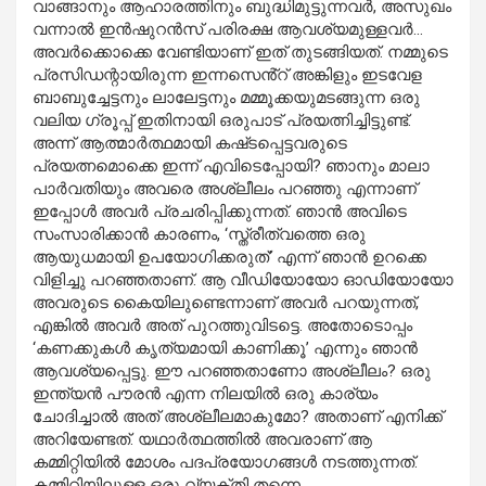
വാങ്ങാനും ആഹാരത്തിനും ബുദ്ധിമുട്ടുന്നവർ, അസുഖം
വന്നാൽ ഇൻഷുറൻസ് പരിരക്ഷ ആവശ്യമുള്ളവർ…
അവർക്കൊക്കെ വേണ്ടിയാണ് ഇത് തുടങ്ങിയത്. നമ്മുടെ
പ്രസിഡന്റായിരുന്ന ഇന്നസെൻ്റ് അങ്കിളും ഇടവേള
ബാബുച്ചേട്ടനും ലാലേട്ടനും മമ്മൂക്കയുമടങ്ങുന്ന ഒരു
വലിയ ഗ്രൂപ്പ് ഇതിനായി ഒരുപാട് പ്രയത്നിച്ചിട്ടുണ്ട്.
അന്ന് ആത്മാർത്ഥമായി കഷ്‌ടപ്പെട്ടവരുടെ
പ്രയത്നമൊക്കെ ഇന്ന് എവിടെപ്പോയി? ഞാനും മാലാ
പാർവതിയും അവരെ അശ്ലീലം പറഞ്ഞു എന്നാണ്
ഇപ്പോൾ അവർ പ്രചരിപ്പിക്കുന്നത്. ഞാൻ അവിടെ
സംസാരിക്കാൻ കാരണം, ‘സ്ത്രീത്വത്തെ ഒരു
ആയുധമായി ഉപയോഗിക്കരുത്’ എന്ന് ഞാൻ ഉറക്കെ
വിളിച്ചു പറഞ്ഞതാണ്. ആ വീഡിയോയോ ഓഡിയോയോ
അവരുടെ കൈയിലുണ്ടെന്നാണ് അവർ പറയുന്നത്,
എങ്കിൽ അവർ അത് പുറത്തുവിടട്ടെ. അതോടൊപ്പം
‘കണക്കുകൾ കൃത്യമായി കാണിക്കൂ’ എന്നും ഞാൻ
ആവശ്യപ്പെട്ടു. ഈ പറഞ്ഞതാണോ അശ്ലീലം? ഒരു
ഇന്ത്യൻ പൗരൻ എന്ന നിലയിൽ ഒരു കാര്യം
ചോദിച്ചാൽ അത് അശ്ലീലമാകുമോ? അതാണ് എനിക്ക്
അറിയേണ്ടത്. യഥാർത്ഥത്തിൽ അവരാണ് ആ
കമ്മിറ്റിയിൽ മോശം പദപ്രയോഗങ്ങൾ നടത്തുന്നത്.
കമ്മിറ്റിയിലുള്ള ഒരു വ്യക്‌തി തന്നെ