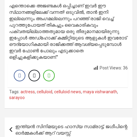
എന്തൊക്കെ അജണ്ടകൾ ഒപ്പിച്ചാണ് ഇവർ ഈ
സ്‌ഥാനങ്ങളിലേക്ക് വന്നത്! ഒടുവിൽ, താൻ ഇനി
ഇല്ലെന്നും അംഗമല്ലെന്നും പറഞ്ഞ് രാജി വെച്ച്
പുറത്തുപോയത് തികച്ചും വൈകാരികവും
പക്വതയില്ലാത്തതുമായ ഒരു തീരുമാനമായിരുന്നു.
ഇപ്പോൾ അഡ്ഹോക്ക് കമ്മിറ്റിയുടെ ആളുകൾ ഇവരോട്
ഔദ്യോഗികമായി രാജിക്കത്ത് ആവശ്യപ്പെടുമ്പോൾ
ഇവർ ഫോൺ പോലും എടുക്കാതെ
ഒളിച്ചുകളിക്കുകയാണ്.”
Post Views:
36
Tags:
actress
,
celluloid
,
celluloid news
,
maya vishwanath
,
sarayoo
Post
ഇന്ത്യൻ സിനിമയുടെ ഹാസ്യ സാമ്രാട്ട്; ജഗ്ദീപിന്റെ
navigation
ഓർമ്മകൾക്ക് ആറ് വയസ്സ്