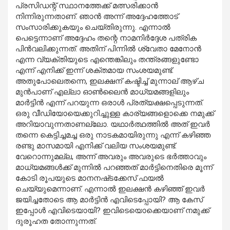
പ്രസിഡന്റ് സ്ഥാനത്തേക്ക് മത്സരിക്കാൻ
നിന്നിരുന്നതാണ്. ഞാൻ അന്ന് അദ്ദേഹത്തോട്
സംസാരിക്കുകയും ചെയ്തിരുന്നു. എന്നാൽ
പെട്ടെന്നാണ് അദ്ദേഹം തന്റെ നാമനിർദ്ദേശ പത്രിക
പിൻവലിക്കുന്നത്. അതിന് പിന്നിൽ ശ്വേതാ മേനോൻ
എന്ന വ്യക്തിയുടെ എന്തെങ്കിലും തന്ത്രങ്ങളുണ്ടോ
എന്ന് എനിക്ക് ഇന്ന് ശക്തമായ സംശയമുണ്ട്.
അതുപോലെതന്നെ, ഇലക്ഷന് കഷ്ടിച്ച് മുന്നാല് ആഴ്ച
മുൻപാണ് എല്ലാ ഓൺലൈൻ മാധ്യമങ്ങളിലും
മാർട്ടിൻ എന്ന് പറയുന്ന ഒരാൾ പ്രത്യക്ഷപ്പെടുന്നത്.
ഒരു വീഡിയോയെക്കുറിച്ചുള്ള കാര്യങ്ങളൊക്കെ നമുക്ക്
അറിയാവുന്നതാണല്ലോ. യഥാർത്ഥത്തിൽ അത് ഇവർ
തന്നെ കെട്ടിച്ചമച്ച ഒരു നാടകമായിരുന്നു എന്ന് കഴിഞ്ഞ
രണ്ടു മാസമായി എനിക്ക് വലിയ സംശയമുണ്ട്.
വേറൊന്നുമല്ല, അന്ന് അവരും അവരുടെ ഭർത്താവും
മാധ്യമങ്ങൾക്ക് മുന്നിൽ പറഞ്ഞത് മാർട്ടിനെതിരെ മൂന്ന്
കോടി രൂപയുടെ മാനനഷ്‌ടക്കേസ് ഫയൽ
ചെയ്യുമെന്നാണ്. എന്നാൽ ഇലക്ഷൻ കഴിഞ്ഞ് ഇവർ
ജയിച്ചതോടെ ആ മാർട്ടിൻ എവിടെപ്പോയി? ആ കേസ്
ഇപ്പോൾ എവിടെയായി? ഇവിടെയൊക്കെയാണ് നമുക്ക്
ദുരൂഹത തോന്നുന്നത്.