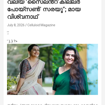
വലിയ ‘സൈലൻ്റ് കില്ലർ
പോയ്സൺ’ സരയൂ”; മായ
വിശ്വനാഥ്
July 8, 2026
Celluloid Magazine
','
' ); } ?>