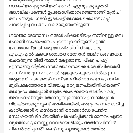
സാക്ഷ്യപ്പെടുത്തിയത് അവർ ഏറ്റവും കൂടുതൽ
അശ്ലീല പദങ്ങൾ ഉപയോഗിക്കാറുണ്ടെന്നാണ്. മുൻപ്
ഒരു പ്രമുഖ നടൻ ഇടപെട്ട് അവരെക്കൊണ്ട് മാപ്പ്
പറയിപ്പിച്ച സംഭവം വരെയുണ്ടായിട്ടുണ്ട്.
ശ്വേതാ മേനോനും രമേശ് പിഷാരടിയും തമ്മിലുള്ള ഒരു
ഫോൺ സംഭാഷണം പുറത്തുവന്നിട്ടുണ്ട്. എന്ത്
മോശമാണ് ഇത്. ഒരു ജനപ്രതിനിധിയെ, ഒരു
എം.എ.എൽ.എയെ ശ്വേതാ മേനോൻ അഭിസംബോധന
ചെയ്യുന്ന രീതി നമ്മൾ കേട്ടതാണ്. ‘പിഷു പിഷു’
എന്നാണു വിളിക്കുന്നത്. ഞാനൊക്കെ രമേശ് പിഷാരടി
എന്ന് പറയുന്ന എം.എൽ.എയുടെ കൂടെ നിൽക്കുന്ന
ആളാണ്. പാലക്കാട് നിന്ന് ജനവിശ്വാസം നേടി, നല്ല
ഭൂരിപക്ഷത്തോടെ വിജയിച്ച ഒരു ജനപ്രതിനിധിയാണ്
അദ്ദേഹം. അപ്പോൾ ആർക്കൊക്കെയോ അതിലൊരു
അസഹിഷ്‌ണുത തോന്നുന്നുണ്ടെന്ന് എനിക്കിപ്പോൾ
വ്യക്തമാകുന്നുണ്ട്. അല്ലെങ്കിൽ, അദ്ദേഹം സംസാരിച്ച
കാര്യങ്ങൾ രഹസ്യമായി റെക്കോർഡ് ചെയ്‌ത്‌
സോഷ്യൽ മീഡിയയിൽ പ്രചരിപ്പിക്കാൻ മാത്രം എത്ര
വൃത്തികെട്ട മനസ്സുള്ളവരായിരിക്കും അതിന് പിന്നിൽ
പ്രവർത്തിച്ചവർ? രണ്ട് സുഹൃത്തുക്കൾ തമ്മിൽ