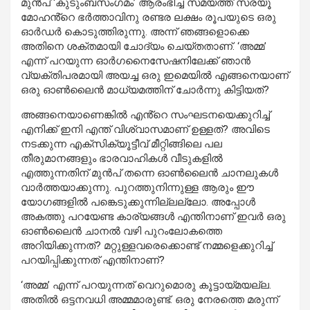
മുൻപ് ‘കുടുംബസംഗമം’ ആരംഭിച്ച സമയത്ത് സരയൂ
മോഹൻ്റെ ഭർത്താവിനു രണ്ടര ലക്ഷം രൂപയുടെ ഒരു
ഓർഡർ കൊടുത്തിരുന്നു. അന്ന് ഞങ്ങളൊക്കെ
അതിനെ ശക്തമായി ചോദ്യം ചെയ്തതാണ്. ‘അമ്മ’
എന്ന് പറയുന്ന ഓർഗനൈസേഷനിലേക്ക് ഞാൻ
വ്യക്‌തിപരമായി അയച്ച ഒരു ഇമെയിൽ എങ്ങനെയാണ്
ഒരു ഓൺലൈൻ മാധ്യമത്തിന് ചോർന്നു കിട്ടിയത്?
അങ്ങനെയാണെങ്കിൽ എൻ്റെ സംഘടനയെക്കുറിച്ച്
എനിക്ക് ഇനി എന്ത് വിശ്വാസമാണ് ഉള്ളത്? അവിടെ
നടക്കുന്ന എക്‌സിക്യൂട്ടീവ് മീറ്റിങ്ങിലെ പല
തീരുമാനങ്ങളും ഭാരവാഹികൾ വീടുകളിൽ
എത്തുന്നതിന് മുൻപ് തന്നെ ഓൺലൈൻ ചാനലുകൾ
വാർത്തയാക്കുന്നു. പുറത്തുനിന്നുള്ള ആരും ഈ
യോഗങ്ങളിൽ പങ്കെടുക്കുന്നില്ലല്ലോ. അപ്പോൾ
അകത്തു പറയേണ്ട കാര്യങ്ങൾ എന്തിനാണ് ഇവർ ഒരു
ഓൺലൈൻ ചാനൽ വഴി പുറംലോകത്തെ
അറിയിക്കുന്നത്? മറ്റുള്ളവരെക്കൊണ്ട് നമ്മളെക്കുറിച്ച്
പറയിപ്പിക്കുന്നത് എന്തിനാണ്?
‘അമ്മ’ എന്ന് പറയുന്നത് വെറുമൊരു കൂട്ടായ്‌മയല്ല.
അതിൽ ഒട്ടനവധി അമ്മമാരുണ്ട്. ഒരു നേരത്തെ മരുന്ന്