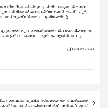
 വ്യക്തമാക്കിയിരുന്നു. ചിത്രം ഒക്ടോബർ രണ്ടിന്
കുന്ന സിനിമയിൽ തബു, ശ്രീയ ശരൺ, രജത് കപൂർ,
ിയോസ് ആണ് നിർമാണം. ‘ദൃശ്യ’ത്തിന്റെ
്റ്റുഡിയോസും സംയുക്‌തമായി സ്വന്തമാക്കിയിരുന്നു.
ാതാവായ ആൻ്റണി പെരുമ്പാവൂരിനും ആശീർവാദിനും
Post Views:
41
ലിയ സംഭവമൊന്നുമല്ല, സിനിമയെ അനാവശ്യമായി
മാൻ്റിസൈസ് ചെയ്യേണ്ടതില്ല”; അഭിനവ് സുന്ദർ