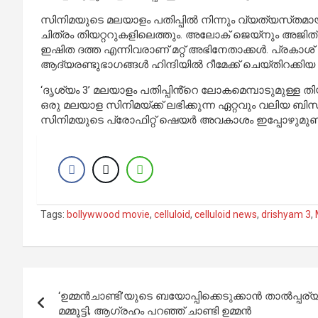
സിനിമയുടെ മലയാളം പതിപ്പിൽ നിന്നും വ്യത്യസ്‌തമായ
ചിത്രം തിയറ്ററുകളിലെത്തും. അലോക് ജെയ്നും അജ
ഇഷിത ദത്ത എന്നിവരാണ് മറ്റ് അഭിനേതാക്കൾ. പ്രകാശ്
ആദ്യരണ്ടുഭാഗങ്ങൾ ഹിന്ദിയിൽ റീമേക്ക് ചെയ്‌തിറക്ക
‘ദൃശ്യം 3’ മലയാളം പതിപ്പിൻ്റെ ലോകമെമ്പാടുമുള്ള 
ഒരു മലയാള സിനിമയ്ക്ക് ലഭിക്കുന്ന ഏറ്റവും വലിയ 
സിനിമയുടെ പ്രോഫിറ്റ് ഷെയർ അവകാശം ഇപ്പോഴുമുണ്ട
Tags:
bollywwood movie
,
celluloid
,
celluloid news
,
drishyam 3
,
Post
‘ഉമ്മൻചാണ്ടി’യുടെ ബയോപ്പിക്കെടുക്കാൻ താൽപ്പര്
navigation
മമ്മൂട്ടി; ആഗ്രഹം പറഞ്ഞ് ചാണ്ടി ഉമ്മൻ