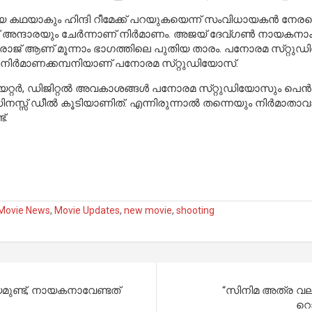
 കഥയാകും ഹിന്ദി റീമേക്ക് പറയുകയെന്ന് സംവിധായകൻ നേരത്തെ
ിത് അന്ദാരയും ചേർന്നാണ് നിർമാണം. അജയ് ദേവ്ഗൺ നായകനാ
 രാജ് ആണ് മൂന്നാം ഭാഗത്തിലെ പുതിയ താരം. പനോരമ സ്‌റ്റുഡ
ിയ നിർമാണക്കമ്പനിയാണ് പനോരമ സ്‌റ്റുഡിയോസ്.
തിയറ്റർ, ഡിജിറ്റൽ അവകാശങ്ങൾ പനോരമ സ്‌റ്റുഡിയോസും പെൻ സ
ബിസിനസ്സ് ഡീൽ കൂടിയാണിത്. എന്നിരുന്നാൽ തന്നെയും നിർമ
്.
Movie News
,
Movie Updates
,
new movie
,
shooting
യമുണ്ട്, നായകനാവേണ്ടത്
“സിനിമ അത്ര വ
റൊ