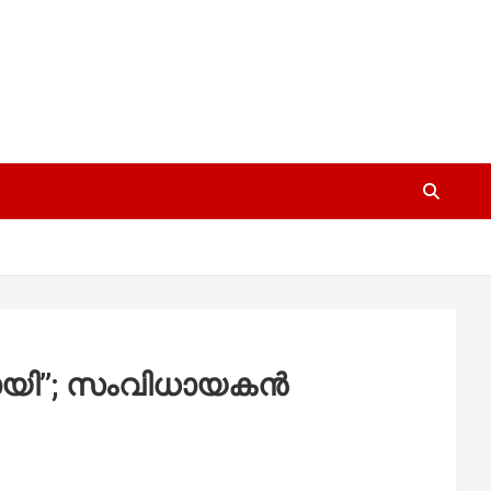
ിയായി”; സംവിധായകൻ