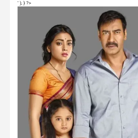
' ); } ?>