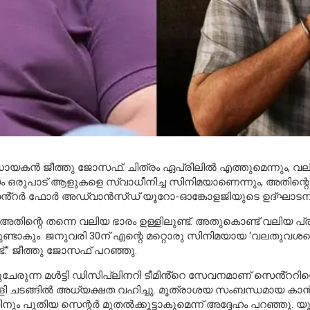
ംവിധായകൻ ജീത്തു ജോസഫ്. ചിത്രം ഏപ്രിലിൽ എത്തുമെന്നും, 
 ഒരുപാട് ആളുകളെ സ്വാധീനിച്ച സിനിമയാണെന്നും, അതിന്റെ 
ച സെൻ്റർ ഫോർ അഡ്വാൻസ്‌ഡ് യൂറോ-ഓങ്കോളജിയുടെ ഉദ്ഘാടന 
 അതിന്റെ തന്നെ വലിയ ഭാരം ഉള്ളിലുണ്ട്. അതുകൊണ്ട് വലിയ 
്ടാകും. ജനുവരി 30ന് എന്റെ മറ്റൊരു സിനിമയായ ‘വലതുവശത്തെ
്.” ജീത്തു ജോസഫ് പറഞ്ഞു.
ചേരുന്ന മൾട്ടി ഡിസിപ്ലിനറി ടീമിൻ്റെ സേവനമാണ് സെൻ്ററി
ി ചടങ്ങിൽ അധ്യക്ഷത വഹിച്ചു. മൂത്രാശയ സംബന്ധമായ കാൻ
തിനും പുതിയ സെന്റർ മുതൽക്കൂട്ടാകുമെന്ന് അദ്ദേഹം പറഞ്ഞു. യ