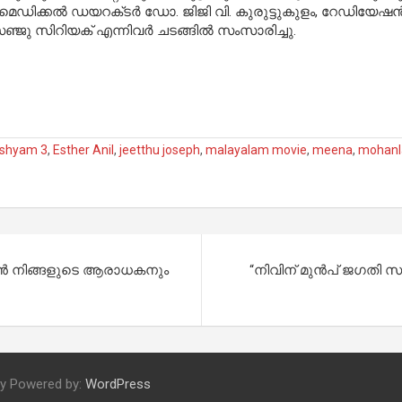
ചു. മെഡിക്കൽ ഡയറക്‌ടർ ഡോ. ജിജി വി. കുരുട്ടുകുളം, റേഡി
ജു സിറിയക് എന്നിവർ ചടങ്ങിൽ സംസാരിച്ചു.
ishyam 3
,
Esther Anil
,
jeetthu joseph
,
malayalam movie
,
meena
,
mohanl
 ഞാൻ നിങ്ങളുടെ ആരാധകനും
“നിവിന് മുന്‍പ് ജഗതി സ
ly Powered by:
WordPress