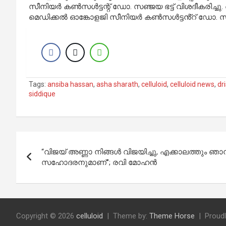
സീനിയർ കൺസൾട്ടന്റ് ഡോ. സഞ്ജയ ഭട്ട് വിശദീകരിച്
മെഡിക്കൽ ഓങ്കോളജി സീനിയർ കൺസൾട്ടൻ്റ് ഡോ. സഞ്
Tags:
ansiba hassan
,
asha sharath
,
celluloid
,
celluloid news
,
dr
siddique
Post
“വിജയ് അണ്ണാ നിങ്ങൾ വിജയിച്ചു, എക്കാലത്തും
navigation
സഹോദരനുമാണ്”; രവി മോഹൻ
Copyright © 2026
celluloid
Theme by:
Theme Horse
Proud