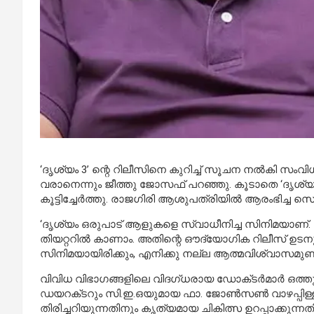
‘ദൃശ്യം 3’ ന്റെ റിലീസിനെ കുറിച്ച് സൂചന നൽകി സ
വരാനെന്നും ജീത്തു ജോസഫ് പറഞ്ഞു. കൂടാതെ ‘ദൃശ്യം
കൂട്ടിച്ചേർത്തു. രാജഗിരി ആശുപത്രിയിൽ ആരംഭിച്
‘ദൃശ്യം ഒരുപാട് ആളുകളെ സ്വാധീനിച്ച സിനിമയാണ്.
തിയറ്ററിൽ കാണാം. അതിന്റെ ഔദ്യോഗിക റിലീസ് ഉടനുണ
സിനിമയായിരിക്കും, എനിക്കു നല്ല ആത്മവിശ്വാസമുണ്ട
വിവിധ വിഭാഗങ്ങളിലെ വിദഗ്‌ധരായ ഡോക്‌ടർമാർ ഒത്തു
ഡയറക്‌ടറും സി.ഇ.ഒയുമായ ഫാ. ജോൺസൺ വാഴപ്പിള്ള
തിരിച്ചറിയുന്നതിനും കൃത്യമായ ചികിത്സ ഉറപ്പാക്കുന്ന