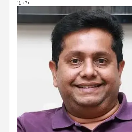
' ); } ?>