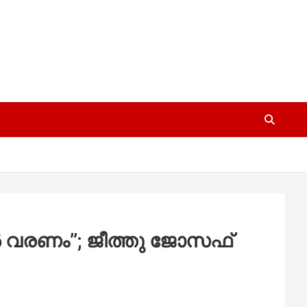
ിൽ വരണം”; ജീത്തു ജോസഫ്