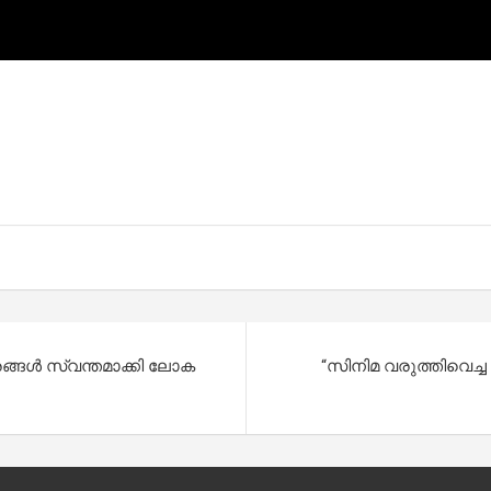
രങ്ങള്‍ സ്വന്തമാക്കി ലോക
“സിനിമ വരുത്തിവെച്