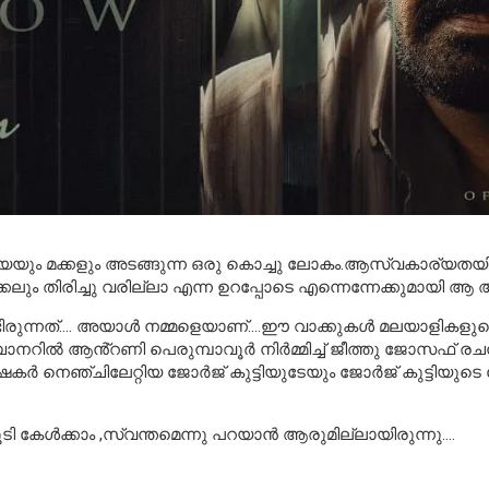
ം മക്കളും അടങ്ങുന്ന ഒരു കൊച്ചു ലോകം.ആസ്വകാര്യതയിലേക്ക
കലും തിരിച്ചു വരില്ലാ എന്ന ഉറപ്പോടെ എന്നെന്നേക്കുമായി ആ 
ടിരുന്നത്…. അയാൾ നമ്മളെയാണ്….ഈ വാക്കുകൾ മലയാളികളുടെ 
ാനറിൽ ആൻ്റണി പെരുമ്പാവൂർ നിർമ്മിച്ച് ജീത്തു ജോസഫ് രച
കർ നെഞ്ചിലേറ്റിയ ജോർജ് കുട്ടിയുടേയും ജോർജ് കുട്ടിയുട
ടി കേൾക്കാം ,സ്വന്തമെന്നു പറയാൻ ആരുമില്ലായിരുന്നു….