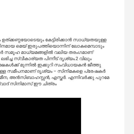
 ഉത്ക്കണ്ഠയോടെയും കേട്ടിരിക്കാൻ സാധ്യതയുള്ള
ദിനമായ മെയ് ഇരുപത്തിയൊന്നിന് ലോകമെമ്പാടും
ീസർ സമൂഹ മാധ്യമങ്ങളിൽ വലിയ തരംഗമാണ്
ഭിച്ച സ്വീകാര്യത പിന്നീട് ദൃശ്യം.2 വിലും
ക്ഷകൾക്ക് മുന്നിൽ ഇക്കുറി സംവിധായകൻ ജീത്തു
ുള്ള സമീപനമാണ് ദൃശ്യം – സിനിമകളെ പ്രേഷകർ
 .മീന, അൻസിബാഹസ്സൻ, എസ്തർ. എന്നിവർക്കു പുറമേ
്വാദ് സിനിമാസ് ഈ ചിത്രം