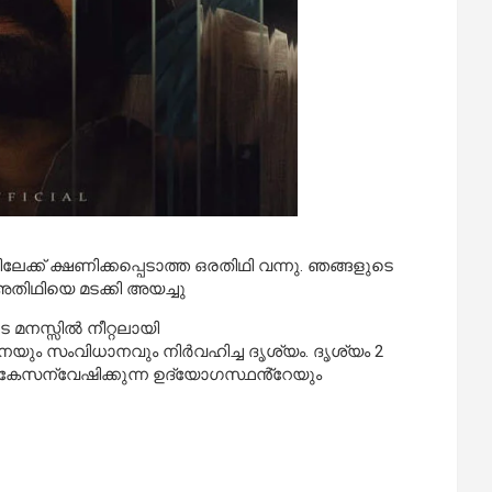
് ക്ഷണിക്കപ്പെടാത്ത ഒരതിഥി വന്നു. ഞങ്ങളുടെ
അതിഥിയെ മടക്കി അയച്ചു
മനസ്സിൽ നീറ്റലായി
നയും സംവിധാനവും നിർവഹിച്ച ദൃശ്യം. ദൃശ്യം 2
െ കേസന്വേഷിക്കുന്ന ഉദ്യോഗസ്ഥൻ്റേയും