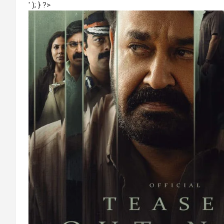
' ); } ?>