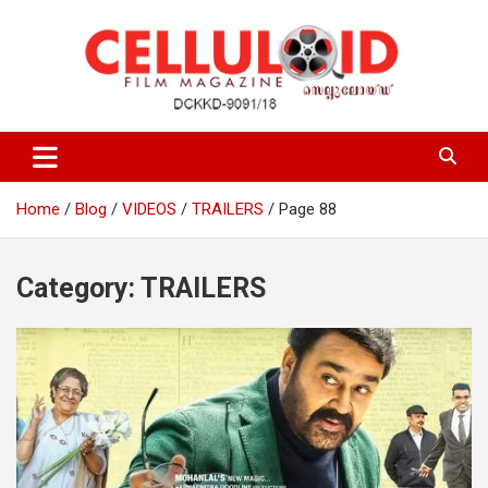
Skip
to
content
Film Magazine
celluloid
Home
Blog
VIDEOS
TRAILERS
Page 88
Category:
TRAILERS