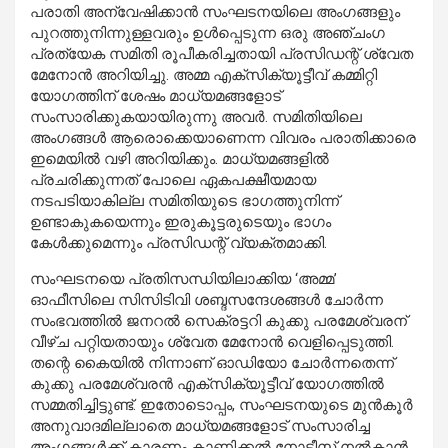
പരാതി അന്വേഷിക്കാൻ സംഘടനയിലെ അംഗങ്ങളും
പുറത്തുനിന്നുള്ളവരും ഉൾപ്പെടുന്ന ഒരു അഞ്ചംഗ
പ്രത്യേക സമിതി രൂപീകരിച്ചതായി പ്രസിഡന്റ് ശ്വേത
മേനോൻ അറിയിച്ചു. അമ്മ എക്സിക്യൂട്ടീവ് കമ്മിറ്റി
യോഗത്തിന് ശേഷം മാധ്യമങ്ങളോട്
സംസാരിക്കുകയായിരുന്നു അവർ. സമിതിയിലെ
അംഗങ്ങൾ ആരൊക്കെയാണെന്ന വിവരം പരാതിക്കാരെ
ഇമെയിൽ വഴി അറിയിക്കും. മാധ്യമങ്ങളിൽ
പ്രചരിക്കുന്നത് പോലെ ഏകപക്ഷീയമായ
നടപടിയാകില്ല സമിതിയുടെ ഭാഗത്തുനിന്ന്
ഉണ്ടാകുകയെന്നും ഇരുകൂട്ടരുടെയും ഭാഗം
കേൾക്കുമെന്നും പ്രസിഡന്റ് വ്യക്തമാക്കി.
സംഘടനയെ പ്രതിസന്ധിയിലാക്കിയ ‘അമ്മ’
ഓഫീസിലെ സിസിടിവി ശബ്ദസന്ദേശങ്ങൾ ചോർന്ന
സംഭവത്തിൽ ജനറൽ സെക്രട്ടറി കുക്കു പരമേശ്വരന്
വീഴ്ച പറ്റിയതായും ശ്വേത മേനോൻ വെളിപ്പെടുത്തി.
തന്റെ കൈയിൽ നിന്നാണ് ഓഡിയോ ചോർന്നതെന്ന്
കുക്കു പരമേശ്വരൻ എക്സിക്യൂട്ടീവ് യോഗത്തിൽ
സമ്മതിച്ചിട്ടുണ്ട്. ഇതോടൊപ്പം, സംഘടനയുടെ മുൻകൂർ
അനുവാദമില്ലാതെ മാധ്യമങ്ങളോട് സംസാരിച്ച
അംഗങ്ങൾക്ക് കാരണം കാണിക്കൽ നോട്ടീസ് നൽകാൻ