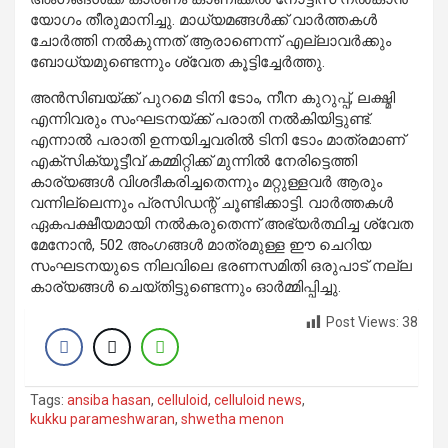
യോഗം തീരുമാനിച്ചു. മാധ്യമങ്ങൾക്ക് വാർത്തകൾ
ചോർത്തി നൽകുന്നത് ആരാണെന്ന് എല്ലാവർക്കും
ബോധ്യമുണ്ടെന്നും ശ്വേത കൂട്ടിച്ചേർത്തു.
അൻസിബയ്ക്ക് പുറമെ ടിനി ടോം, നീന കുറുപ്പ്, ലക്ഷ്മി
എന്നിവരും സംഘടനയ്ക്ക് പരാതി നൽകിയിട്ടുണ്ട്.
എന്നാൽ പരാതി ഉന്നയിച്ചവരിൽ ടിനി ടോം മാത്രമാണ്
എക്സിക്യൂട്ടീവ് കമ്മിറ്റിക്ക് മുന്നിൽ നേരിട്ടെത്തി
കാര്യങ്ങൾ വിശദീകരിച്ചതെന്നും മറ്റുള്ളവർ ആരും
വന്നില്ലെന്നും പ്രസിഡന്റ് ചൂണ്ടിക്കാട്ടി. വാർത്തകൾ
ഏകപക്ഷീയമായി നൽകരുതെന്ന് അഭ്യർത്ഥിച്ച ശ്വേത
മേനോൻ, 502 അംഗങ്ങൾ മാത്രമുള്ള ഈ ചെറിയ
സംഘടനയുടെ നിലവിലെ ഭരണസമിതി ഒരുപാട് നല്ല
കാര്യങ്ങൾ ചെയ്തിട്ടുണ്ടെന്നും ഓർമ്മിപ്പിച്ചു.
Post Views:
38
Tags:
ansiba hasan
,
celluloid
,
celluloid news
,
kukku parameshwaran
,
shwetha menon