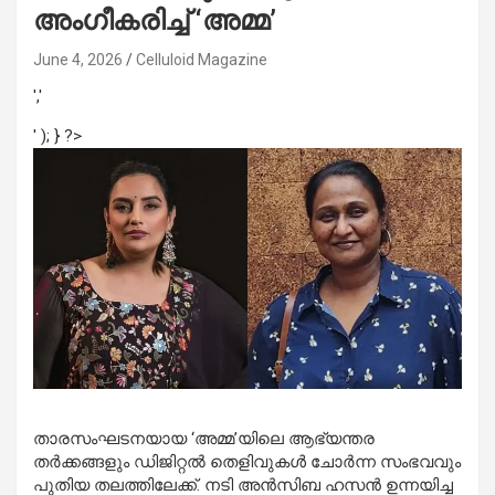
അംഗീകരിച്ച് ‘അമ്മ’
June 4, 2026
Celluloid Magazine
','
' ); } ?>
താരസംഘടനയായ ‘അമ്മ’യിലെ ആഭ്യന്തര
തർക്കങ്ങളും ഡിജിറ്റൽ തെളിവുകൾ ചോർന്ന സംഭവവും
പുതിയ തലത്തിലേക്ക്. നടി അൻസിബ ഹസൻ ഉന്നയിച്ച