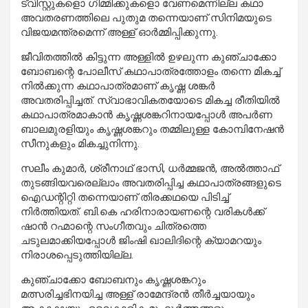
ട്വിസ്റ്റുകളൊ ഗിമ്മിക്കുകളൊ വേണമെന്നില്ല കഥാ
അവതരണത്തിലെ പുതുമ തന്നെയാണ് സിനിമയുടെ
വിജയമന്ത്രമെന്ന് അള്ള് ഓര്‍മ്മിപ്പിക്കുന്നു.
ജീവിതത്തില്‍ കിട്ടുന്ന അള്ളില്‍ ഉഴലുന്ന കുഞ്ചാക്കോ
ബോബന്റെ പോലീസ് കഥാപാത്രത്തോളം തന്നെ മികച്ച്
നില്‍ക്കുന്ന കഥാപാത്രമാണ് കൃഷ്ണ ശങ്കര്‍
അവതരിപ്പിച്ചത്. സ്വാഭാവികതയോടെ മികച്ച രീതിയില്‍
കഥാപാത്രമാകാന്‍ കൃഷ്ണശങ്കറിനായപ്പോള്‍ അപര്‍ണ
ബാലമുരളിയും കൃഷ്ണശങ്കറും തമ്മിലുള്ള കോമ്പിനേഷന്‍
സീനുകളും മികച്ചുനിന്നു.
സലീം കുമാര്‍, ശ്രീനാഥ് ഭാസി, ധര്‍മ്മജന്‍, അല്‍ത്താഫ്
തുടങ്ങിയവരെല്ലാം അവതരിപ്പിച്ച കഥാപാത്രങ്ങളുടെ
ഐഡന്റിറ്റി തന്നെയാണ് തിരക്കഥയെ പിടിച്ച്
നിര്‍ത്തിയത്. ബി.കെ ഹരിനാരായണന്റെ വരികള്‍ക്ക്
ഷാന്‍ റഹ്മാന്റെ സംഗീതവും ചിത്രത്തെ
ചടുലമാക്കിയപ്പോള്‍ ജിംഷി ഖാലിദിന്റെ ക്യാമറയും
നിരാശപ്പെടുത്തിയില്ല.
കുഞ്ചാക്കോ ബോബനും കൃഷ്ണശങ്കറും
മത്സരിച്ചഭിനയിച്ച അള്ള് രാമേന്ദ്രന്‍ തീര്‍ച്ചയായും