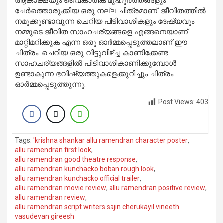
ആകാക്ഷയും വൈകാരിക മുഹൂര്‍ത്തങ്ങളും
ചേര്‍ത്തൊരുക്കിയ ഒരു നല്ല ചിത്രമാണ്. ജീവിതത്തില്‍
നമുക്കുണ്ടാവുന്ന ചെറിയ പിടിവാശികളും ദേഷ്യവും
നമ്മുടെ ജീവിത സാഹചര്യങ്ങളെ എങ്ങനെയാണ്
മാറ്റിമറിക്കുക എന്ന ഒരു ഓര്‍മ്മപ്പെടുത്തലാണ് ഈ
ചിത്രം. ചെറിയ ഒരു വിട്ടുവീഴ്ച്ച കാണിക്കേണ്ട
സാഹചര്യങ്ങളില്‍ പിടിവാശികാണിക്കുമ്പോള്‍
ഉണ്ടാകുന്ന ഭവിഷ്യത്തുകളെക്കുറിച്ചും ചിത്രം
ഓര്‍മ്മപ്പെടുത്തുന്നു.
Post Views:
403
Tags:
'krishna shankar allu ramendran character poster
,
allu ramendran first look
,
allu ramendran good theatre response
,
allu ramendran kunchacko boban rough look
,
allu ramendran kunchacko official trailer
,
allu ramendran movie review
,
allu ramendran positive review
,
allu ramendran review
,
allu ramendran script writers sajin cherukayil vineeth
vasudevan gireesh