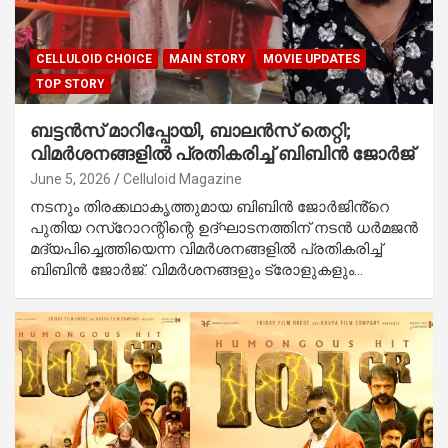
CELLULOID CHOICE
MAIN STORY
MOVIE UPDATES
TOP STORY
ബട്ടൻസ് മാറിപ്പോയി, ബാലൻസ് തെറ്റി;
വിമർശനങ്ങളിൽ പ്രതികരിച്ച് ബിബിൻ ജോർജ്
June 5, 2026
Celluloid Magazine
നടനും തിരക്കഥാകൃത്തുമായ ബിബിൻ ജോർജിൻ്റെ
പുതിയ റസ്റോറന്റിന്റെ ഉദ്ഘാടനത്തിന് നടൻ ധർമജൻ
മദ്യപിച്ചെത്തിയെന്ന വിമർശനങ്ങളിൽ പ്രതികരിച്ച്
ബിബിൻ ജോർജ്. വിമർശനങ്ങളും ട്രോളുകളും…