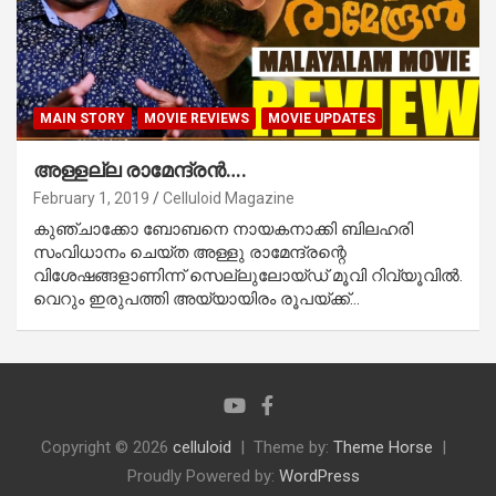
MAIN STORY
MOVIE REVIEWS
MOVIE UPDATES
അള്ളല്ല രാമേന്ദ്രൻ….
February 1, 2019
Celluloid Magazine
കുഞ്ചാക്കോ ബോബനെ നായകനാക്കി ബിലഹരി
സംവിധാനം ചെയ്ത അള്ളു രാമേന്ദ്രന്റെ
വിശേഷങ്ങളാണിന്ന് സെല്ലുലോയ്ഡ് മൂവി റിവ്യൂവില്‍.
വെറും ഇരുപത്തി അയ്യായിരം രൂപയ്ക്ക്…
Copyright © 2026
celluloid
Theme by:
Theme Horse
Proudly Powered by:
WordPress