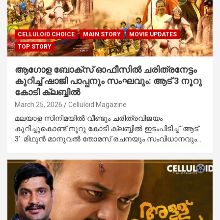
CELLULOID CHOICE
MAIN STORY
MOVIE UPDATES
TOP STORY
ആഗോള ബോക്‌സ് ഓഫീസിൽ ചരിത്രനേട്ടം
കുറിച്ച് ഷാജി പാപ്പനും സംഘവും: ആട് 3 നൂറു
കോടി ക്ലബ്ബിൽ
March 25, 2026
Celluloid Magazine
മലയാള സിനിമയിൽ വീണ്ടും ചരിത്രവിജയം
കുറിച്ചുകൊണ്ട് നൂറു കോടി ക്ലബ്ബിൽ ഇടംപിടിച്ച് ‘ആട്
3’. മിഥുൻ മാനുവൽ തോമസ് രചനയും സംവിധാനവും…