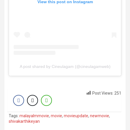
View this post on Instagram
A post shared by Cineulagam (@cineulagamweb)
Post Views:
251
Tags:
malayalmmovie
,
movie
,
movieupdate
,
newmovie
,
shivakarthikeyan