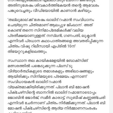
ഗാനങ്ങളുമെല്ലാം എല്ലാവരും ചേർന്ന് കണ്ടതും,
അതിനുശേഷം ശിവകാർത്തികേയൻ തന്റെ ആവേശം
പങ്കുവെച്ചതും വീഡിയോയിൽ കാണാൻ കഴിയും.
‘തല്ലുമാല’ക്ക് ശേഷം ഖാലിദ് റഹ്മാൻ സംവിധാനം
ചെയ്യുന്ന ചിത്രമാണ് ആലപ്പുഴ ജിംഖാന’. അത്
കൊണ്ട് തന്നെ സിനിമാപ്രേമികൾക്ക് വലിയ
പ്രതീക്ഷയാണുള്ളത്. നസ്‌ലൻ, ഗണപതി, ലുക്മാൻ
എന്നിവർ പ്രധാന കഥാപാത്രങ്ങളെ അവതരിപ്പിക്കുന്ന
ചിത്രം വിഷു റിലീസായി ഏപ്രിൽ 10ന്
തിയേറ്ററുകളിലെത്തും.
സംസ്ഥാന തല കായികമേളയിൽ ബോക്സിങ്
മത്സരത്തിൽ പങ്കെടുക്കുന്ന പ്ലസ് ടു
വിദ്യാർത്ഥികളുടെ തമാശകളും അഭിലാഷങ്ങളും
ആയിരിക്കും സിനിമയുടെ പ്രമേയം എന്നാണ്
സംവിധായകൻ ഖാലിദ് റഹ്മാൻ
വ്യക്തമാക്കിയിരിക്കുന്നത്. പ്ലാൻ ബി മോഷൻ
പിക്ചേഴ്‌സിന്റെ ബാനറിൽ ഖാലിദ് റഹ്മാനോടൊപ്പം
ജോബിൻ ജോർജ്, സമീർ കാരാട്ട്, സുബീഷ് കണ്ണഞ്ചേരി
എന്നിവർ ചേർന്നാണ് ചിത്രം നിർമ്മിക്കുന്നത്. പ്ലാൻ ബി
മോഷൻ പിക്ചേഴ്‌സിന്റെ ആദ്യ നിർമ്മാണസംരംഭം