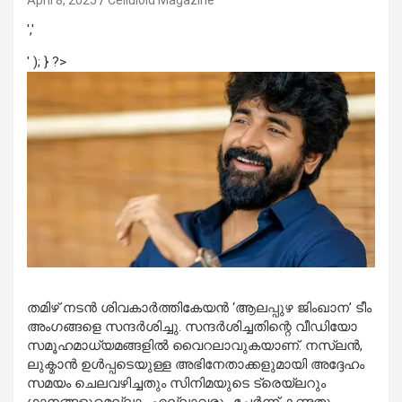
April 8, 2025
Celluloid Magazine
','
' ); } ?>
തമിഴ് നടൻ ശിവകാർത്തികേയൻ ‘ആലപ്പുഴ ജിംഖാന’ ടീം
അംഗങ്ങളെ സന്ദർശിച്ചു. സന്ദർശിച്ചതിന്റെ വീഡിയോ
സമൂഹമാധ്യമങ്ങളിൽ വൈറലാവുകയാണ്. നസ്‌ലൻ,
ലുക്മാൻ ഉൾപ്പടെയുള്ള അഭിനേതാക്കളുമായി അദ്ദേഹം
സമയം ചെലവഴിച്ചതും സിനിമയുടെ ട്രെയ്‌ലറും