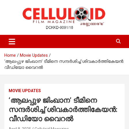
Skip
to
content
Film Magazine
celluloid
Home
Movie Updates
‘ആലപ്പുഴ ജിംഖാന’ ടീമിനെ സന്ദർശിച്ച് ശിവകാർത്തികേയൻ:
വീഡിയോ വൈറൽ
MOVIE UPDATES
‘ആലപ്പുഴ ജിംഖാന’ ടീമിനെ
സന്ദർശിച്ച് ശിവകാർത്തികേയൻ:
വീഡിയോ വൈറൽ