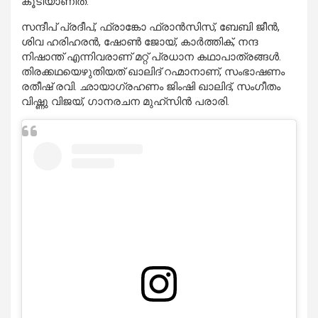
കൂടിയാണിത്.
സന്ദീപ് പ്രദീപ്, ഫ്രാങ്കോ ഫ്രാൻസിസ്, ബേബി ജീൻ,
ശിവ ഹരിഹരൻ, ഷോൺ ജോയ്, കാർത്തിക്, നന്ദ
നിഷാന്ത് എന്നിവരാണ് മറ്റ് പ്രധാന കഥാപാത്രങ്ങൾ.
തിരക്കഥയെഴുതിയത് ഖാലിദ് റഹ്മാനാണ്, സംഭാഷണം
രതീഷ് രവി. ഛായാഗ്രഹണം ജിംഷി ഖാലിദ്, സംഗീതം
വിഷ്ണു വിജയ്, ഗാനരചന മുഹ്സിൻ പരാരി.