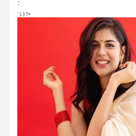
','
' ); } ?>