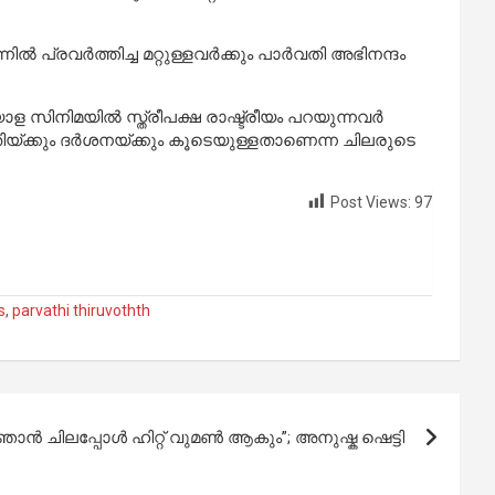
പ്രവര്‍ത്തിച്ച മറ്റുള്ളവര്‍ക്കും പാര്‍വതി അഭിനന്ദം
ിനിമയില്‍ സ്ത്രീപക്ഷ രാഷ്ട്രീയം പറയുന്നവര്‍
വതിയ്ക്കും ദര്‍ശനയ്ക്കും കൂടെയുള്ളതാണെന്ന ചിലരുടെ
Post Views:
97
s
,
parvathi thiruvothth
െ ഞാൻ ചിലപ്പോൾ ഹിറ്റ് വുമണ്‍ ആകും”; അനുഷ്ക ഷെട്ടി