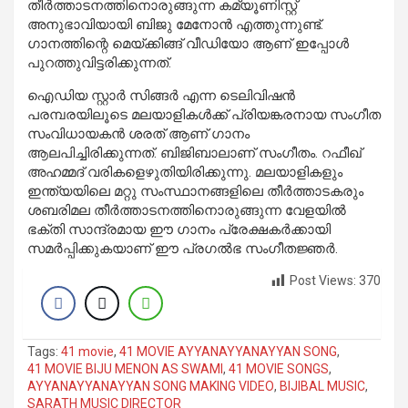
തീര്‍ത്താടനത്തിനൊരുങ്ങുന്ന കമ്യൂണിസ്റ്റ്
അനുഭാവിയായി ബിജു മേനോന്‍ എത്തുന്നുണ്ട്.
ഗാനത്തിന്റെ മെയ്ക്കിങ്ങ് വീഡിയോ ആണ് ഇപ്പോള്‍
പുറത്തുവിട്ടരിക്കുന്നത്.
ഐഡിയ സ്റ്റാര്‍ സിങ്ങര്‍ എന്ന ടെലിവിഷന്‍
പരമ്പരയിലൂടെ മലയാളികള്‍ക്ക് പ്രിയങ്കരനായ സംഗീത
സംവിധായകന്‍ ശരത് ആണ് ഗാനം
ആലപിച്ചിരിക്കുന്നത്. ബിജിബാലാണ് സംഗീതം. റഫീഖ്
അഹമ്മദ് വരികളെഴുതിയിരിക്കുന്നു. മലയാളികളും
ഇന്ത്യയിലെ മറ്റു സംസ്ഥാനങ്ങളിലെ തീര്‍ത്താടകരും
ശബരിമല തീര്‍ത്താടനത്തിനൊരുങ്ങുന്ന വേളയില്‍
ഭക്തി സാന്ദ്രമായ ഈ ഗാനം പ്രേക്ഷകര്‍ക്കായി
സമര്‍പ്പിക്കുകയാണ് ഈ പ്രഗല്‍ഭ സംഗീതജ്ഞര്‍.
Post Views:
370
Tags:
41 movie
,
41 MOVIE AYYANAYYANAYYAN SONG
,
41 MOVIE BIJU MENON AS SWAMI
,
41 MOVIE SONGS
,
AYYANAYYANAYYAN SONG MAKING VIDEO
,
BIJIBAL MUSIC
,
SARATH MUSIC DIRECTOR